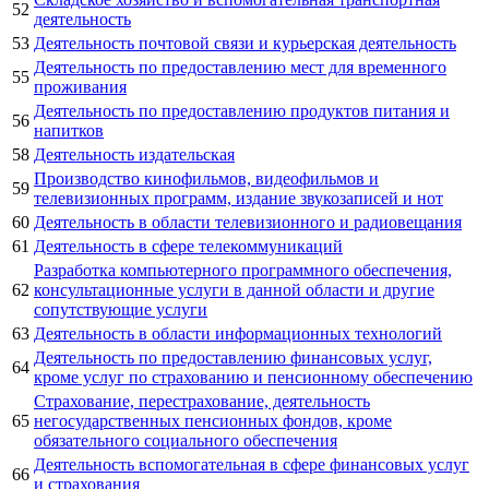
52
деятельность
53
Деятельность почтовой связи и курьерская деятельность
Деятельность по предоставлению мест для временного
55
проживания
Деятельность по предоставлению продуктов питания и
56
напитков
58
Деятельность издательская
Производство кинофильмов, видеофильмов и
59
телевизионных программ, издание звукозаписей и нот
60
Деятельность в области телевизионного и радиовещания
61
Деятельность в сфере телекоммуникаций
Разработка компьютерного программного обеспечения,
62
консультационные услуги в данной области и другие
сопутствующие услуги
63
Деятельность в области информационных технологий
Деятельность по предоставлению финансовых услуг,
64
кроме услуг по страхованию и пенсионному обеспечению
Страхование, перестрахование, деятельность
65
негосударственных пенсионных фондов, кроме
обязательного социального обеспечения
Деятельность вспомогательная в сфере финансовых услуг
66
и страхования