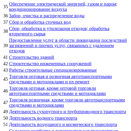
Обеспечение электрической энергией, газом и паром;
35
кондиционирование воздуха
36
Забор, очистка и распределение воды
37
Сбор и обработка сточных вод
Сбор, обработка и утилизация отходов; обработка
38
вторичного сырья
Предоставление услуг в области ликвидации последствий
39
загрязнений и прочих услуг, связанных с удалением
отходов
41
Строительство зданий
42
Строительство инженерных сооружений
43
Работы строительные специализированные
Торговля оптовая и розничная автотранспортными
45
средствами и мотоциклами и их ремонт
Торговля оптовая, кроме оптовой торговли
46
автотранспортными средствами и мотоциклами
Торговля розничная, кроме торговли автотранспортными
47
средствами и мотоциклами
49
Деятельность сухопутного и трубопроводного транспорта
50
Деятельность водного транспорта
51
Деятельность воздушного и космического транспорта
Складское хозяйство и вспомогательная транспортная