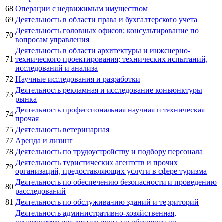
68
Операции с недвижимым имуществом
69
Деятельность в области права и бухгалтерского учета
Деятельность головных офисов; консультирование по
70
вопросам управления
Деятельность в области архитектуры и инженерно-
71
технического проектирования; технических испытаний,
исследований и анализа
72
Научные исследования и разработки
Деятельность рекламная и исследование конъюнктуры
73
рынка
Деятельность профессиональная научная и техническая
74
прочая
75
Деятельность ветеринарная
77
Аренда и лизинг
78
Деятельность по трудоустройству и подбору персонала
Деятельность туристических агентств и прочих
79
организаций, предоставляющих услуги в сфере туризма
Деятельность по обеспечению безопасности и проведению
80
расследований
81
Деятельность по обслуживанию зданий и территорий
Деятельность административно-хозяйственная,
вспомогательная деятельность по обеспечению