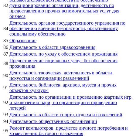
82
функционирования организации, деятельность по
предоставлению прочих вспомогательных услуг для
бизнеса
Деятельность органов государственного управления по
84
обеспечению военной безопасности, обязательному
социальному обеспечению
85
Образование
86
Деятельность в области здравоохранения
87
Деятельность по уходу с обеспечением проживания
Предоставление социальных услуг без обеспечения
88
проживания
Деятельность творческая, деятельность в области
90
искусства и организации развлечений
Деятельность библиотек, архивов, музеев и прочих
91
объектов культуры
Деятельность по организации и проведению азартных игр
92
и заключению пари, по организации и проведению
лотерей
93
Деятельность в области спорта, отдыха и развлечений
94
Деятельность общественных организаций
Ремонт компьютеров, предметов личного потребления и
95
хозяйственно-бытового назначения