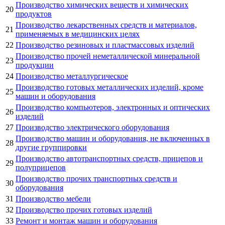
Производство химических веществ и химических
20
продуктов
Производство лекарственных средств и материалов,
21
применяемых в медицинских целях
22
Производство резиновых и пластмассовых изделий
Производство прочей неметаллической минеральной
23
продукции
24
Производство металлургическое
Производство готовых металлических изделий, кроме
25
машин и оборудования
Производство компьютеров, электронных и оптических
26
изделий
27
Производство электрического оборудования
Производство машин и оборудования, не включенных в
28
другие группировки
Производство автотранспортных средств, прицепов и
29
полуприцепов
Производство прочих транспортных средств и
30
оборудования
31
Производство мебели
32
Производство прочих готовых изделий
33
Ремонт и монтаж машин и оборудования