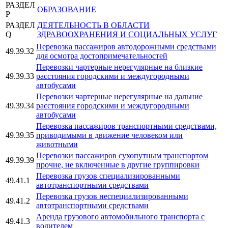
РАЗДЕЛ
ОБРАЗОВАНИЕ
P
РАЗДЕЛ
ДЕЯТЕЛЬНОСТЬ В ОБЛАСТИ
Q
ЗДРАВООХРАНЕНИЯ И СОЦИАЛЬНЫХ УСЛУГ
Перевозка пассажиров автодорожными средствами
49.39.32
для осмотра достопримечательностей
Перевозки чартерные нерегулярные на близкие
49.39.33
расстояния городскими и междугородными
автобусами
Перевозки чартерные нерегулярные на дальние
49.39.34
расстояния городскими и междугородными
автобусами
Перевозка пассажиров транспортными средствами,
49.39.35
приводимыми в движение человеком или
животными
Перевозки пассажиров сухопутным транспортом
49.39.39
прочие, не включенные в другие группировки
Перевозка грузов специализированными
49.41.1
автотранспортными средствами
Перевозка грузов неспециализированными
49.41.2
автотранспортными средствами
Аренда грузового автомобильного транспорта с
49.41.3
водителем