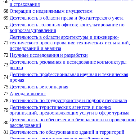
66
и страхования
68
Операции с недвижимым имуществом
69
Деятельность в области права и бухгалтерского учета
Деятельность головных офисов; консультирование по
70
вопросам управления
Деятельность в области архитектуры и инженерно-
71
технического проектирования; технических испытаний,
исследований и анализа
72
Научные исследования и разработки
Деятельность рекламная и исследование конъюнктуры
73
рынка
Деятельность профессиональная научная и техническая
74
прочая
75
Деятельность ветеринарная
77
Аренда и лизинг
78
Деятельность по трудоустройству и подбору персонала
Деятельность туристических агентств и прочих
79
организаций, предоставляющих услуги в сфере туризма
Деятельность по обеспечению безопасности и проведению
80
расследований
81
Деятельность по обслуживанию зданий и территорий
Деятельность административно-хозяйственная,