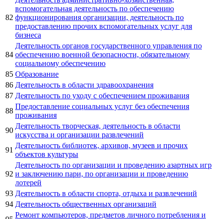
вспомогательная деятельность по обеспечению
82
функционирования организации, деятельность по
предоставлению прочих вспомогательных услуг для
бизнеса
Деятельность органов государственного управления по
84
обеспечению военной безопасности, обязательному
социальному обеспечению
85
Образование
86
Деятельность в области здравоохранения
87
Деятельность по уходу с обеспечением проживания
Предоставление социальных услуг без обеспечения
88
проживания
Деятельность творческая, деятельность в области
90
искусства и организации развлечений
Деятельность библиотек, архивов, музеев и прочих
91
объектов культуры
Деятельность по организации и проведению азартных игр
92
и заключению пари, по организации и проведению
лотерей
93
Деятельность в области спорта, отдыха и развлечений
94
Деятельность общественных организаций
Ремонт компьютеров, предметов личного потребления и