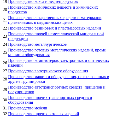
19
Производство кокса и нефтепродуктов
Производство химических веществ и химических
20
продуктов
Производство лекарственных средств и материалов,
21
применяемых в медицинских целях
22
Производство резиновых и пластмассовых изделий
Производство прочей неметаллической минеральной
23
продукции
24
Производство металлургическое
Производство готовых металлических изделий, кроме
25
машин и оборудования
Производство компьютеров, электронных и оптических
26
изделий
27
Производство электрического оборудования
Производство машин и оборудования, не включенных в
28
другие группировки
Производство автотранспортных средств, прицепов и
29
полуприцепов
Производство прочих транспортных средств и
30
оборудования
31
Производство мебели
32
Производство прочих готовых изделий