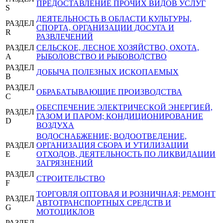
ПРЕДОСТАВЛЕНИЕ ПРОЧИХ ВИДОВ УСЛУГ
S
ДЕЯТЕЛЬНОСТЬ В ОБЛАСТИ КУЛЬТУРЫ,
РАЗДЕЛ
СПОРТА, ОРГАНИЗАЦИИ ДОСУГА И
R
РАЗВЛЕЧЕНИЙ
РАЗДЕЛ
СЕЛЬСКОЕ, ЛЕСНОЕ ХОЗЯЙСТВО, ОХОТА,
A
РЫБОЛОВСТВО И РЫБОВОДСТВО
РАЗДЕЛ
ДОБЫЧА ПОЛЕЗНЫХ ИСКОПАЕМЫХ
B
РАЗДЕЛ
ОБРАБАТЫВАЮЩИЕ ПРОИЗВОДСТВА
C
ОБЕСПЕЧЕНИЕ ЭЛЕКТРИЧЕСКОЙ ЭНЕРГИЕЙ,
РАЗДЕЛ
ГАЗОМ И ПАРОМ; КОНДИЦИОНИРОВАНИЕ
D
ВОЗДУХА
ВОДОСНАБЖЕНИЕ; ВОДООТВЕДЕНИЕ,
РАЗДЕЛ
ОРГАНИЗАЦИЯ СБОРА И УТИЛИЗАЦИИ
E
ОТХОДОВ, ДЕЯТЕЛЬНОСТЬ ПО ЛИКВИДАЦИИ
ЗАГРЯЗНЕНИЙ
РАЗДЕЛ
СТРОИТЕЛЬСТВО
F
ТОРГОВЛЯ ОПТОВАЯ И РОЗНИЧНАЯ; РЕМОНТ
РАЗДЕЛ
АВТОТРАНСПОРТНЫХ СРЕДСТВ И
G
МОТОЦИКЛОВ
РАЗДЕЛ