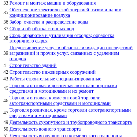
33
Ремонт и монтаж машин и оборудования
Обеспечение электрической энергией, газом и паром;
35
кондиционирование воздуха
36
Забор, очистка и распределение воды
37
Сбор и обработка сточных вод
Сбор, обработка и утилизация отходов; обработка
38
вторичного сырья
Предоставление услуг в области ликвидации последствий
39
загрязнений и прочих услуг, связанных с удалением
отходов
41
Строительство зданий
42
Строительство инженерных сооружений
43
Работы строительные специализированные
Торговля оптовая и розничная автотранспортными
45
средствами и мотоциклами и их ремонт
Торговля оптовая, кроме оптовой торговли
46
автотранспортными средствами и мотоциклами
Торговля розничная, кроме торговли автотранспортными
47
средствами и мотоциклами
49
Деятельность сухопутного и трубопроводного транспорта
50
Деятельность водного транспорта
51
Деятельность воздушного и космического транспорта