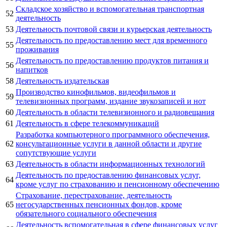
Складское хозяйство и вспомогательная транспортная
52
деятельность
53
Деятельность почтовой связи и курьерская деятельность
Деятельность по предоставлению мест для временного
55
проживания
Деятельность по предоставлению продуктов питания и
56
напитков
58
Деятельность издательская
Производство кинофильмов, видеофильмов и
59
телевизионных программ, издание звукозаписей и нот
60
Деятельность в области телевизионного и радиовещания
61
Деятельность в сфере телекоммуникаций
Разработка компьютерного программного обеспечения,
62
консультационные услуги в данной области и другие
сопутствующие услуги
63
Деятельность в области информационных технологий
Деятельность по предоставлению финансовых услуг,
64
кроме услуг по страхованию и пенсионному обеспечению
Страхование, перестрахование, деятельность
65
негосударственных пенсионных фондов, кроме
обязательного социального обеспечения
Деятельность вспомогательная в сфере финансовых услуг