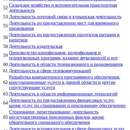
Складское хозяйство и вспомогательная транспортная
52
деятельность
53
Деятельность почтовой связи и курьерская деятельность
Деятельность по предоставлению мест для временного
55
проживания
Деятельность по предоставлению продуктов питания и
56
напитков
58
Деятельность издательская
Производство кинофильмов, видеофильмов и
59
телевизионных программ, издание звукозаписей и нот
60
Деятельность в области телевизионного и радиовещания
61
Деятельность в сфере телекоммуникаций
Разработка компьютерного программного обеспечения,
62
консультационные услуги в данной области и другие
сопутствующие услуги
63
Деятельность в области информационных технологий
Деятельность по предоставлению финансовых услуг,
64
кроме услуг по страхованию и пенсионному обеспечению
Страхование, перестрахование, деятельность
65
негосударственных пенсионных фондов, кроме
обязательного социального обеспечения
Деятельность вспомогательная в сфере финансовых услуг