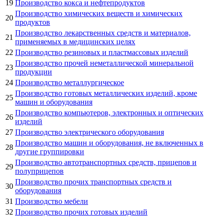
19
Производство кокса и нефтепродуктов
Производство химических веществ и химических
20
продуктов
Производство лекарственных средств и материалов,
21
применяемых в медицинских целях
22
Производство резиновых и пластмассовых изделий
Производство прочей неметаллической минеральной
23
продукции
24
Производство металлургическое
Производство готовых металлических изделий, кроме
25
машин и оборудования
Производство компьютеров, электронных и оптических
26
изделий
27
Производство электрического оборудования
Производство машин и оборудования, не включенных в
28
другие группировки
Производство автотранспортных средств, прицепов и
29
полуприцепов
Производство прочих транспортных средств и
30
оборудования
31
Производство мебели
32
Производство прочих готовых изделий