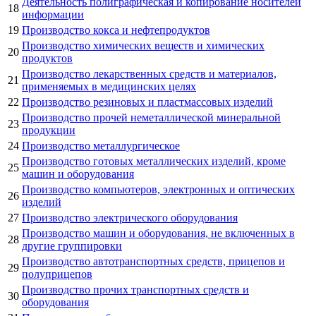
Деятельность полиграфическая и копирование носителей
18
информации
19
Производство кокса и нефтепродуктов
Производство химических веществ и химических
20
продуктов
Производство лекарственных средств и материалов,
21
применяемых в медицинских целях
22
Производство резиновых и пластмассовых изделий
Производство прочей неметаллической минеральной
23
продукции
24
Производство металлургическое
Производство готовых металлических изделий, кроме
25
машин и оборудования
Производство компьютеров, электронных и оптических
26
изделий
27
Производство электрического оборудования
Производство машин и оборудования, не включенных в
28
другие группировки
Производство автотранспортных средств, прицепов и
29
полуприцепов
Производство прочих транспортных средств и
30
оборудования