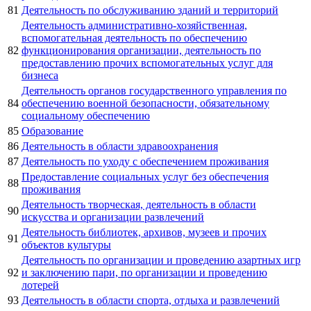
81
Деятельность по обслуживанию зданий и территорий
Деятельность административно-хозяйственная,
вспомогательная деятельность по обеспечению
82
функционирования организации, деятельность по
предоставлению прочих вспомогательных услуг для
бизнеса
Деятельность органов государственного управления по
84
обеспечению военной безопасности, обязательному
социальному обеспечению
85
Образование
86
Деятельность в области здравоохранения
87
Деятельность по уходу с обеспечением проживания
Предоставление социальных услуг без обеспечения
88
проживания
Деятельность творческая, деятельность в области
90
искусства и организации развлечений
Деятельность библиотек, архивов, музеев и прочих
91
объектов культуры
Деятельность по организации и проведению азартных игр
92
и заключению пари, по организации и проведению
лотерей
93
Деятельность в области спорта, отдыха и развлечений