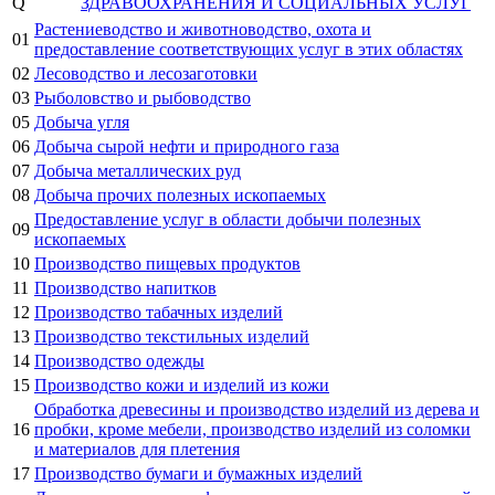
Q
ЗДРАВООХРАНЕНИЯ И СОЦИАЛЬНЫХ УСЛУГ
Растениеводство и животноводство, охота и
01
предоставление соответствующих услуг в этих областях
02
Лесоводство и лесозаготовки
03
Рыболовство и рыбоводство
05
Добыча угля
06
Добыча сырой нефти и природного газа
07
Добыча металлических руд
08
Добыча прочих полезных ископаемых
Предоставление услуг в области добычи полезных
09
ископаемых
10
Производство пищевых продуктов
11
Производство напитков
12
Производство табачных изделий
13
Производство текстильных изделий
14
Производство одежды
15
Производство кожи и изделий из кожи
Обработка древесины и производство изделий из дерева и
16
пробки, кроме мебели, производство изделий из соломки
и материалов для плетения
17
Производство бумаги и бумажных изделий