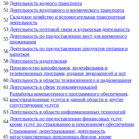
50
Деятельность водного транспорта
51
Деятельность воздушного и космического транспорта
Складское хозяйство и вспомогательная транспортная
52
деятельность
53
Деятельность почтовой связи и курьерская деятельность
Деятельность по предоставлению мест для временного
55
проживания
Деятельность по предоставлению продуктов питания и
56
напитков
58
Деятельность издательская
Производство кинофильмов, видеофильмов и
59
телевизионных программ, издание звукозаписей и нот
60
Деятельность в области телевизионного и радиовещания
61
Деятельность в сфере телекоммуникаций
Разработка компьютерного программного обеспечения,
62
консультационные услуги в данной области и другие
сопутствующие услуги
63
Деятельность в области информационных технологий
Деятельность по предоставлению финансовых услуг,
64
кроме услуг по страхованию и пенсионному обеспечению
Страхование, перестрахование, деятельность
65
негосударственных пенсионных фондов, кроме