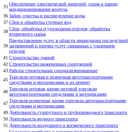
Обеспечение электрической энергией, газом и паром;
35
кондиционирование воздуха
36
Забор, очистка и распределение воды
37
Сбор и обработка сточных вод
Сбор, обработка и утилизация отходов; обработка
38
вторичного сырья
Предоставление услуг в области ликвидации последствий
39
загрязнений и прочих услуг, связанных с удалением
отходов
41
Строительство зданий
42
Строительство инженерных сооружений
43
Работы строительные специализированные
Торговля оптовая и розничная автотранспортными
45
средствами и мотоциклами и их ремонт
Торговля оптовая, кроме оптовой торговли
46
автотранспортными средствами и мотоциклами
Торговля розничная, кроме торговли автотранспортными
47
средствами и мотоциклами
49
Деятельность сухопутного и трубопроводного транспорта
50
Деятельность водного транспорта
51
Деятельность воздушного и космического транспорта
Складское хозяйство и вспомогательная транспортная