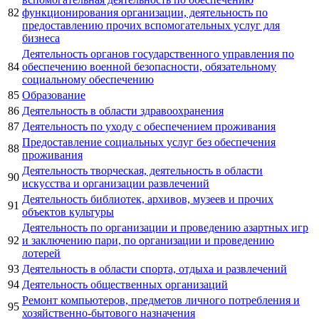
82
функционирования организации, деятельность по
предоставлению прочих вспомогательных услуг для
бизнеса
Деятельность органов государственного управления по
84
обеспечению военной безопасности, обязательному
социальному обеспечению
85
Образование
86
Деятельность в области здравоохранения
87
Деятельность по уходу с обеспечением проживания
Предоставление социальных услуг без обеспечения
88
проживания
Деятельность творческая, деятельность в области
90
искусства и организации развлечений
Деятельность библиотек, архивов, музеев и прочих
91
объектов культуры
Деятельность по организации и проведению азартных игр
92
и заключению пари, по организации и проведению
лотерей
93
Деятельность в области спорта, отдыха и развлечений
94
Деятельность общественных организаций
Ремонт компьютеров, предметов личного потребления и
95
хозяйственно-бытового назначения