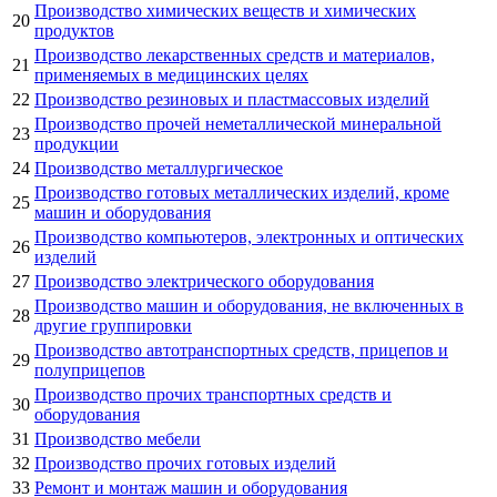
Производство химических веществ и химических
20
продуктов
Производство лекарственных средств и материалов,
21
применяемых в медицинских целях
22
Производство резиновых и пластмассовых изделий
Производство прочей неметаллической минеральной
23
продукции
24
Производство металлургическое
Производство готовых металлических изделий, кроме
25
машин и оборудования
Производство компьютеров, электронных и оптических
26
изделий
27
Производство электрического оборудования
Производство машин и оборудования, не включенных в
28
другие группировки
Производство автотранспортных средств, прицепов и
29
полуприцепов
Производство прочих транспортных средств и
30
оборудования
31
Производство мебели
32
Производство прочих готовых изделий
33
Ремонт и монтаж машин и оборудования