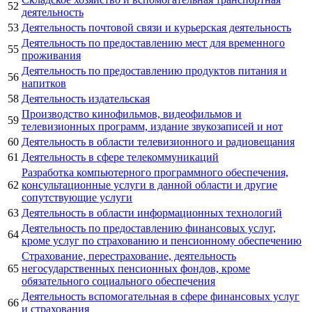
52
деятельность
53
Деятельность почтовой связи и курьерская деятельность
Деятельность по предоставлению мест для временного
55
проживания
Деятельность по предоставлению продуктов питания и
56
напитков
58
Деятельность издательская
Производство кинофильмов, видеофильмов и
59
телевизионных программ, издание звукозаписей и нот
60
Деятельность в области телевизионного и радиовещания
61
Деятельность в сфере телекоммуникаций
Разработка компьютерного программного обеспечения,
62
консультационные услуги в данной области и другие
сопутствующие услуги
63
Деятельность в области информационных технологий
Деятельность по предоставлению финансовых услуг,
64
кроме услуг по страхованию и пенсионному обеспечению
Страхование, перестрахование, деятельность
65
негосударственных пенсионных фондов, кроме
обязательного социального обеспечения
Деятельность вспомогательная в сфере финансовых услуг
66
и страхования