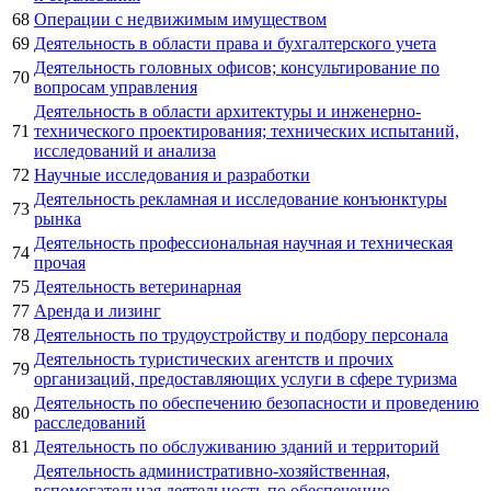
68
Операции с недвижимым имуществом
69
Деятельность в области права и бухгалтерского учета
Деятельность головных офисов; консультирование по
70
вопросам управления
Деятельность в области архитектуры и инженерно-
71
технического проектирования; технических испытаний,
исследований и анализа
72
Научные исследования и разработки
Деятельность рекламная и исследование конъюнктуры
73
рынка
Деятельность профессиональная научная и техническая
74
прочая
75
Деятельность ветеринарная
77
Аренда и лизинг
78
Деятельность по трудоустройству и подбору персонала
Деятельность туристических агентств и прочих
79
организаций, предоставляющих услуги в сфере туризма
Деятельность по обеспечению безопасности и проведению
80
расследований
81
Деятельность по обслуживанию зданий и территорий
Деятельность административно-хозяйственная,
вспомогательная деятельность по обеспечению