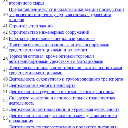
38
вторичного сырья
Предоставление услуг в области ликвидации последствий
39
загрязнений и прочих услуг, связанных с удалением
отходов
41
Строительство зданий
42
Строительство инженерных сооружений
43
Работы строительные специализированные
Торговля оптовая и розничная автотранспортными
45
средствами и мотоциклами и их ремонт
Торговля оптовая, кроме оптовой торговли
46
автотранспортными средствами и мотоциклами
Торговля розничная, кроме торговли автотранспортными
47
средствами и мотоциклами
49
Деятельность сухопутного и трубопроводного транспорта
50
Деятельность водного транспорта
51
Деятельность воздушного и космического транспорта
Складское хозяйство и вспомогательная транспортная
52
деятельность
53
Деятельность почтовой связи и курьерская деятельность
Деятельность по предоставлению мест для временного
55
проживания
Деятельность по предоставлению продуктов питания и