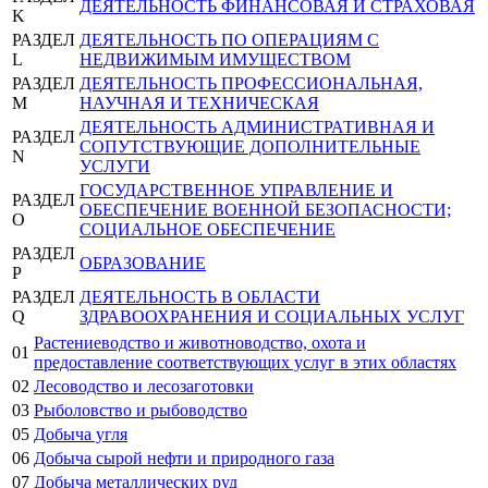
ДЕЯТЕЛЬНОСТЬ ФИНАНСОВАЯ И СТРАХОВАЯ
K
РАЗДЕЛ
ДЕЯТЕЛЬНОСТЬ ПО ОПЕРАЦИЯМ С
L
НЕДВИЖИМЫМ ИМУЩЕСТВОМ
РАЗДЕЛ
ДЕЯТЕЛЬНОСТЬ ПРОФЕССИОНАЛЬНАЯ,
M
НАУЧНАЯ И ТЕХНИЧЕСКАЯ
ДЕЯТЕЛЬНОСТЬ АДМИНИСТРАТИВНАЯ И
РАЗДЕЛ
СОПУТСТВУЮЩИЕ ДОПОЛНИТЕЛЬНЫЕ
N
УСЛУГИ
ГОСУДАРСТВЕННОЕ УПРАВЛЕНИЕ И
РАЗДЕЛ
ОБЕСПЕЧЕНИЕ ВОЕННОЙ БЕЗОПАСНОСТИ;
O
СОЦИАЛЬНОЕ ОБЕСПЕЧЕНИЕ
РАЗДЕЛ
ОБРАЗОВАНИЕ
P
РАЗДЕЛ
ДЕЯТЕЛЬНОСТЬ В ОБЛАСТИ
Q
ЗДРАВООХРАНЕНИЯ И СОЦИАЛЬНЫХ УСЛУГ
Растениеводство и животноводство, охота и
01
предоставление соответствующих услуг в этих областях
02
Лесоводство и лесозаготовки
03
Рыболовство и рыбоводство
05
Добыча угля
06
Добыча сырой нефти и природного газа
07
Добыча металлических руд