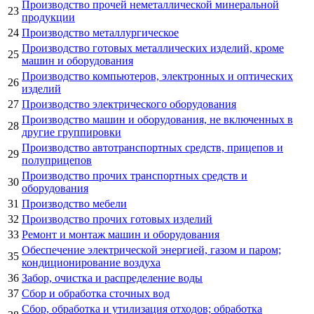
Производство прочей неметаллической минеральной
23
продукции
24
Производство металлургическое
Производство готовых металлических изделий, кроме
25
машин и оборудования
Производство компьютеров, электронных и оптических
26
изделий
27
Производство электрического оборудования
Производство машин и оборудования, не включенных в
28
другие группировки
Производство автотранспортных средств, прицепов и
29
полуприцепов
Производство прочих транспортных средств и
30
оборудования
31
Производство мебели
32
Производство прочих готовых изделий
33
Ремонт и монтаж машин и оборудования
Обеспечение электрической энергией, газом и паром;
35
кондиционирование воздуха
36
Забор, очистка и распределение воды
37
Сбор и обработка сточных вод
Сбор, обработка и утилизация отходов; обработка