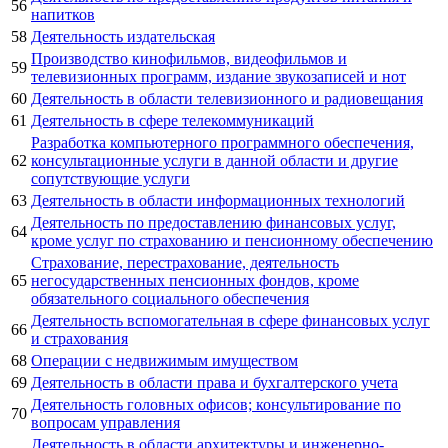
56
напитков
58
Деятельность издательская
Производство кинофильмов, видеофильмов и
59
телевизионных программ, издание звукозаписей и нот
60
Деятельность в области телевизионного и радиовещания
61
Деятельность в сфере телекоммуникаций
Разработка компьютерного программного обеспечения,
62
консультационные услуги в данной области и другие
сопутствующие услуги
63
Деятельность в области информационных технологий
Деятельность по предоставлению финансовых услуг,
64
кроме услуг по страхованию и пенсионному обеспечению
Страхование, перестрахование, деятельность
65
негосударственных пенсионных фондов, кроме
обязательного социального обеспечения
Деятельность вспомогательная в сфере финансовых услуг
66
и страхования
68
Операции с недвижимым имуществом
69
Деятельность в области права и бухгалтерского учета
Деятельность головных офисов; консультирование по
70
вопросам управления
Деятельность в области архитектуры и инженерно-