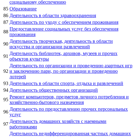
социальному обеспечению
85
Образование
86
Деятельность в области здравоохранения
87
Деятельность по уходу с обеспечением проживания
Предоставление социальных услуг без обеспечения
88
проживания
Деятельность творческая, деятельность в области
90
искусства и организации развлечений
Деятельность библиотек, архивов, музеев и прочих
91
объектов культуры
Деятельность по организации и проведению азартных игр
92
и заключению пари, по организации и проведению
лотерей
93
Деятельность в области спорта, отдыха и развлечений
94
Деятельность общественных организаций
Ремонт компьютеров, предметов личного потребления и
95
хозяйственно-бытового назначения
Деятельность по предоставлению прочих персональных
96
услуг
Деятельность домашних хозяйств с наемными
97
работниками
Деятельность недифференцированная частных домашних