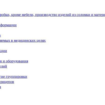
робки, кроме мебели, производство изделий из соломки и матер
информации
в
няемых в медицинских целях
кции
н и оборудования
елий
угие группировки
прицепов
я