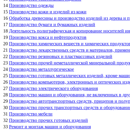
14
Производство одежды
15
Производство кожи и изделий из кожи
16
Обработка древесины и производство изделий из дерева и п
17
Производство бумаги и бумажных изделий
18
Деятельность полиграфическая и копирование носителей 
19
Производство кокса и нефтепродуктов
20
Производство химических веществ и химических продукто
21
Производство лекарственных средств и материалов, приме
22
Производство резиновых и пластмассовых изделий
23
Производство прочей неметаллической минеральной проду
24
Производство металлургическое
25
Производство готовых металлических изделий, кроме маши
26
Производство компьютеров, электронных и оптических изд
27
Производство электрического оборудования
28
Производство машин и оборудования, не включенных в др
29
Производство автотранспортных средств, прицепов и полу
30
Производство прочих транспортных средств и оборудовани
31
Производство мебели
32
Производство прочих готовых изделий
33
Ремонт и монтаж машин и оборудования