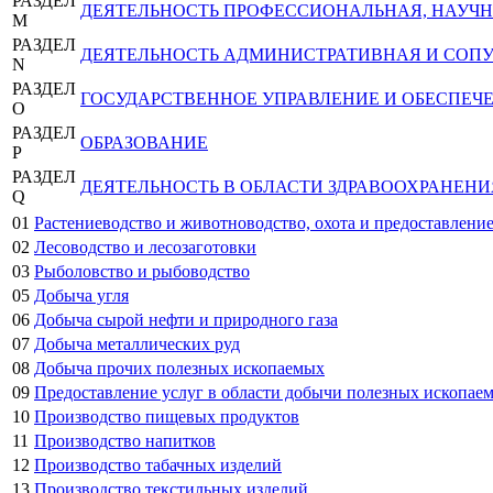
РАЗДЕЛ
ДЕЯТЕЛЬНОСТЬ ПРОФЕССИОНАЛЬНАЯ, НАУЧН
M
РАЗДЕЛ
ДЕЯТЕЛЬНОСТЬ АДМИНИСТРАТИВНАЯ И СОП
N
РАЗДЕЛ
ГОСУДАРСТВЕННОЕ УПРАВЛЕНИЕ И ОБЕСПЕЧ
O
РАЗДЕЛ
ОБРАЗОВАНИЕ
P
РАЗДЕЛ
ДЕЯТЕЛЬНОСТЬ В ОБЛАСТИ ЗДРАВООХРАНЕН
Q
01
Растениеводство и животноводство, охота и предоставление
02
Лесоводство и лесозаготовки
03
Рыболовство и рыбоводство
05
Добыча угля
06
Добыча сырой нефти и природного газа
07
Добыча металлических руд
08
Добыча прочих полезных ископаемых
09
Предоставление услуг в области добычи полезных ископае
10
Производство пищевых продуктов
11
Производство напитков
12
Производство табачных изделий
13
Производство текстильных изделий