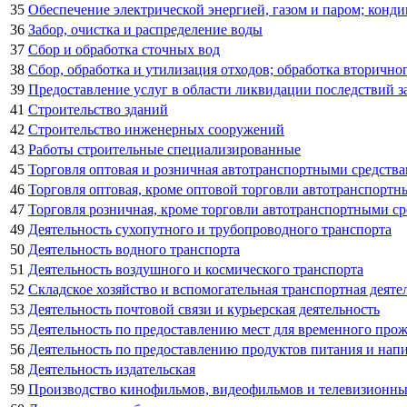
35
Обеспечение электрической энергией, газом и паром; конд
36
Забор, очистка и распределение воды
37
Сбор и обработка сточных вод
38
Сбор, обработка и утилизация отходов; обработка вторично
39
Предоставление услуг в области ликвидации последствий за
41
Строительство зданий
42
Строительство инженерных сооружений
43
Работы строительные специализированные
45
Торговля оптовая и розничная автотранспортными средств
46
Торговля оптовая, кроме оптовой торговли автотранспорт
47
Торговля розничная, кроме торговли автотранспортными с
49
Деятельность сухопутного и трубопроводного транспорта
50
Деятельность водного транспорта
51
Деятельность воздушного и космического транспорта
52
Складское хозяйство и вспомогательная транспортная деяте
53
Деятельность почтовой связи и курьерская деятельность
55
Деятельность по предоставлению мест для временного про
56
Деятельность по предоставлению продуктов питания и нап
58
Деятельность издательская
59
Производство кинофильмов, видеофильмов и телевизионных