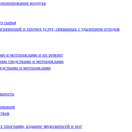
иционирование воздуха
го сырья
грязнений и прочих услуг, связанных с удалением отходов
ами и мотоциклами и их ремонт
ными средствами и мотоциклами
редствами и мотоциклами
льность
живания
итков
 программ, издание звукозаписей и нот