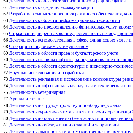
60
Деятельность в области телевизионного и радиовещания
61
Деятельность в сфере телекоммуникаций
62
Разработка компьютерного программного обеспечения, конс
63
Деятельность в области информационных технологий
64
Деятельность по предоставлению финансовых услуг, кроме
65
Страхование, перестрахование, деятельность негосударств
66
Деятельность вспомогательная в сфере финансовых услуг и
68
Операции с недвижимым имуществом
69
Деятельность в области права и бухгалтерского учета
70
Деятельность головных офисов; консультирование по вопро
71
Деятельность в области архитектуры и инженерно-техничес
72
Научные исследования и разработки
73
Деятельность рекламная и исследование конъюнктуры рынк
74
Деятельность профессиональная научная и техническая про
75
Деятельность ветеринарная
77
Аренда и лизинг
78
Деятельность по трудоустройству и подбору персонала
79
Деятельность туристических агентств и прочих организаци
80
Деятельность по обеспечению безопасности и проведению 
81
Деятельность по обслуживанию зданий и территорий
Деятельность административно-хозяйственная, вспомогате