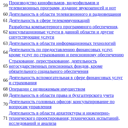
Производство кинофильмов, видеофильмов и
59
телевизионных программ, издание звукозаписей и нот
60
Деятельность в области телевизионного и радиовещания
61
Деятельность в сфере телекоммуникаций
Разработка компьютерного программного обеспечения,
62
консультационные услуги в данной области и другие
сопутствующие услуги
63
Деятельность в области информационных технологий
Деятельность по предоставлению финансовых услуг,
64
кроме услуг по страхованию и пенсионному обеспечению
Страхование, перестрахование, деятельность
65
негосударственных пенсионных фондов, кроме
обязательного социального обеспечения
Деятельность вспомогательная в сфере финансовых услуг
66
и страхования
68
Операции с недвижимым имуществом
69
Деятельность в области права и бухгалтерского учета
Деятельность головных офисов; консультирование по
70
вопросам управления
Деятельность в области архитектуры и инженерно-
71
технического проектирования; технических испытаний,
исследований и анализа