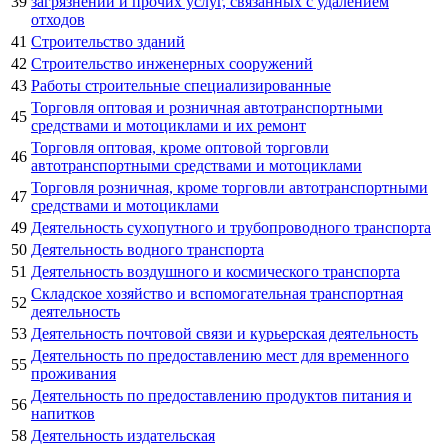
39
загрязнений и прочих услуг, связанных с удалением
отходов
41
Строительство зданий
42
Строительство инженерных сооружений
43
Работы строительные специализированные
Торговля оптовая и розничная автотранспортными
45
средствами и мотоциклами и их ремонт
Торговля оптовая, кроме оптовой торговли
46
автотранспортными средствами и мотоциклами
Торговля розничная, кроме торговли автотранспортными
47
средствами и мотоциклами
49
Деятельность сухопутного и трубопроводного транспорта
50
Деятельность водного транспорта
51
Деятельность воздушного и космического транспорта
Складское хозяйство и вспомогательная транспортная
52
деятельность
53
Деятельность почтовой связи и курьерская деятельность
Деятельность по предоставлению мест для временного
55
проживания
Деятельность по предоставлению продуктов питания и
56
напитков
58
Деятельность издательская