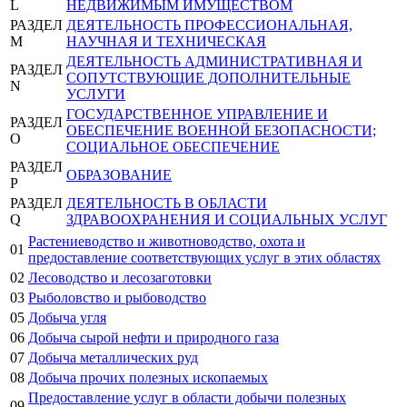
L
НЕДВИЖИМЫМ ИМУЩЕСТВОМ
РАЗДЕЛ
ДЕЯТЕЛЬНОСТЬ ПРОФЕССИОНАЛЬНАЯ,
M
НАУЧНАЯ И ТЕХНИЧЕСКАЯ
ДЕЯТЕЛЬНОСТЬ АДМИНИСТРАТИВНАЯ И
РАЗДЕЛ
СОПУТСТВУЮЩИЕ ДОПОЛНИТЕЛЬНЫЕ
N
УСЛУГИ
ГОСУДАРСТВЕННОЕ УПРАВЛЕНИЕ И
РАЗДЕЛ
ОБЕСПЕЧЕНИЕ ВОЕННОЙ БЕЗОПАСНОСТИ;
O
СОЦИАЛЬНОЕ ОБЕСПЕЧЕНИЕ
РАЗДЕЛ
ОБРАЗОВАНИЕ
P
РАЗДЕЛ
ДЕЯТЕЛЬНОСТЬ В ОБЛАСТИ
Q
ЗДРАВООХРАНЕНИЯ И СОЦИАЛЬНЫХ УСЛУГ
Растениеводство и животноводство, охота и
01
предоставление соответствующих услуг в этих областях
02
Лесоводство и лесозаготовки
03
Рыболовство и рыбоводство
05
Добыча угля
06
Добыча сырой нефти и природного газа
07
Добыча металлических руд
08
Добыча прочих полезных ископаемых
Предоставление услуг в области добычи полезных
09