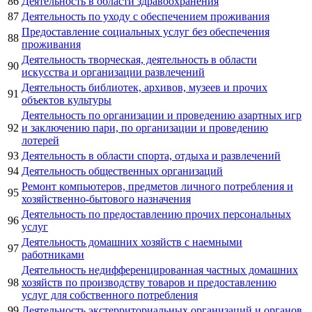
86
Деятельность в области здравоохранения
87
Деятельность по уходу с обеспечением проживания
Предоставление социальных услуг без обеспечения
88
проживания
Деятельность творческая, деятельность в области
90
искусства и организации развлечений
Деятельность библиотек, архивов, музеев и прочих
91
объектов культуры
Деятельность по организации и проведению азартных игр
92
и заключению пари, по организации и проведению
лотерей
93
Деятельность в области спорта, отдыха и развлечений
94
Деятельность общественных организаций
Ремонт компьютеров, предметов личного потребления и
95
хозяйственно-бытового назначения
Деятельность по предоставлению прочих персональных
96
услуг
Деятельность домашних хозяйств с наемными
97
работниками
Деятельность недифференцированная частных домашних
98
хозяйств по производству товаров и предоставлению
услуг для собственного потребления
99
Деятельность экстерриториальных организаций и органов