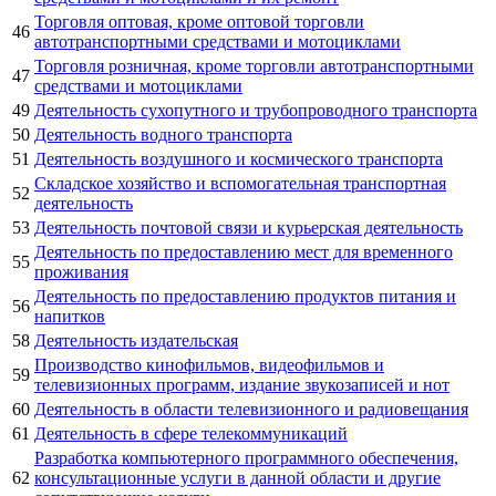
Торговля оптовая, кроме оптовой торговли
46
автотранспортными средствами и мотоциклами
Торговля розничная, кроме торговли автотранспортными
47
средствами и мотоциклами
49
Деятельность сухопутного и трубопроводного транспорта
50
Деятельность водного транспорта
51
Деятельность воздушного и космического транспорта
Складское хозяйство и вспомогательная транспортная
52
деятельность
53
Деятельность почтовой связи и курьерская деятельность
Деятельность по предоставлению мест для временного
55
проживания
Деятельность по предоставлению продуктов питания и
56
напитков
58
Деятельность издательская
Производство кинофильмов, видеофильмов и
59
телевизионных программ, издание звукозаписей и нот
60
Деятельность в области телевизионного и радиовещания
61
Деятельность в сфере телекоммуникаций
Разработка компьютерного программного обеспечения,
62
консультационные услуги в данной области и другие