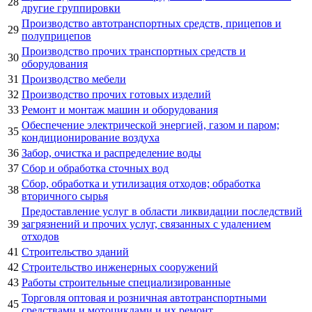
28
другие группировки
Производство автотранспортных средств, прицепов и
29
полуприцепов
Производство прочих транспортных средств и
30
оборудования
31
Производство мебели
32
Производство прочих готовых изделий
33
Ремонт и монтаж машин и оборудования
Обеспечение электрической энергией, газом и паром;
35
кондиционирование воздуха
36
Забор, очистка и распределение воды
37
Сбор и обработка сточных вод
Сбор, обработка и утилизация отходов; обработка
38
вторичного сырья
Предоставление услуг в области ликвидации последствий
39
загрязнений и прочих услуг, связанных с удалением
отходов
41
Строительство зданий
42
Строительство инженерных сооружений
43
Работы строительные специализированные
Торговля оптовая и розничная автотранспортными
45
средствами и мотоциклами и их ремонт