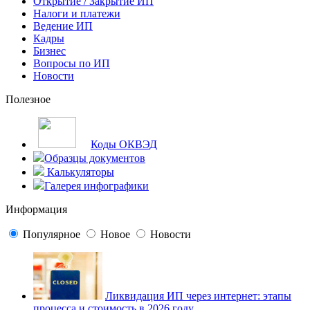
Открытие / Закрытие ИП
Налоги и платежи
Ведение ИП
Кадры
Бизнес
Вопросы по ИП
Новости
Полезное
Коды ОКВЭД
Образцы документов
Калькуляторы
Галерея инфографики
Информация
Популярное
Новое
Новости
Ликвидация ИП через интернет: этапы
процесса и стоимость в 2026 году