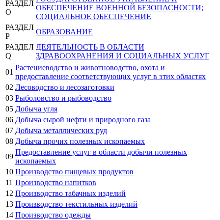
РАЗДЕЛ
ОБЕСПЕЧЕНИЕ ВОЕННОЙ БЕЗОПАСНОСТИ;
O
СОЦИАЛЬНОЕ ОБЕСПЕЧЕНИЕ
РАЗДЕЛ
ОБРАЗОВАНИЕ
P
РАЗДЕЛ
ДЕЯТЕЛЬНОСТЬ В ОБЛАСТИ
Q
ЗДРАВООХРАНЕНИЯ И СОЦИАЛЬНЫХ УСЛУГ
Растениеводство и животноводство, охота и
01
предоставление соответствующих услуг в этих областях
02
Лесоводство и лесозаготовки
03
Рыболовство и рыбоводство
05
Добыча угля
06
Добыча сырой нефти и природного газа
07
Добыча металлических руд
08
Добыча прочих полезных ископаемых
Предоставление услуг в области добычи полезных
09
ископаемых
10
Производство пищевых продуктов
11
Производство напитков
12
Производство табачных изделий
13
Производство текстильных изделий
14
Производство одежды