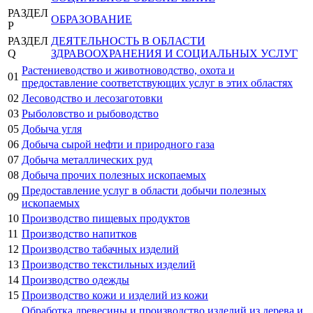
РАЗДЕЛ
ОБРАЗОВАНИЕ
P
РАЗДЕЛ
ДЕЯТЕЛЬНОСТЬ В ОБЛАСТИ
Q
ЗДРАВООХРАНЕНИЯ И СОЦИАЛЬНЫХ УСЛУГ
Растениеводство и животноводство, охота и
01
предоставление соответствующих услуг в этих областях
02
Лесоводство и лесозаготовки
03
Рыболовство и рыбоводство
05
Добыча угля
06
Добыча сырой нефти и природного газа
07
Добыча металлических руд
08
Добыча прочих полезных ископаемых
Предоставление услуг в области добычи полезных
09
ископаемых
10
Производство пищевых продуктов
11
Производство напитков
12
Производство табачных изделий
13
Производство текстильных изделий
14
Производство одежды
15
Производство кожи и изделий из кожи
Обработка древесины и производство изделий из дерева и