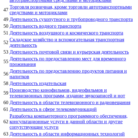
автотранспортными средствами и мотоциклами
Торговля розничная, кроме торговли автотранспортными
47
средствами и мотоциклами
49
Деятельность сухопутного и трубопроводного транспорта
50
Деятельность водного транспорта
51
Деятельность воздушного и космического транспорта
Складское хозяйство и вспомогательная транспортная
52
деятельность
53
Деятельность почтовой связи и курьерская деятельность
Деятельность по предоставлению мест для временного
55
проживания
Деятельность по предоставлению продуктов питания и
56
напитков
58
Деятельность издательская
Производство кинофильмов, видеофильмов и
59
телевизионных программ, издание звукозаписей и нот
60
Деятельность в области телевизионного и радиовещания
61
Деятельность в сфере телекоммуникаций
Разработка компьютерного программного обеспечения,
62
консультационные услуги в данной области и другие
сопутствующие услуги
63
Деятельность в области информационных технологий