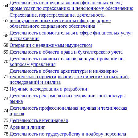
Деятельность по предоставлению финансовых услуг,
64
кроме услуг по страхованию и пенсионному обеспечению
Страхование, перестрахование, деятельность
65
негосударственных пенсионных фондов, кроме
обязательного социального обеспечения
Деятельность вспомогательная в сфере финансовых услуг
66
и страхования
68
Операции с недвижимым имуществом
69
Деятельность в области права и бухгалтерского учета
Деятельность головных офисов; консультирование по
70
вопросам управления
Деятельность в области архитектуры и инженерно-
71
технического проектирования; технических испытаний,
исследований и анализа
72
Научные исследования и разработки
Деятельность рекламная и исследование конъюнктуры
73
рынка
Деятельность профессиональная научная и техническая
74
прочая
75
Деятельность ветеринарная
77
Аренда и лизинг
78
Деятельность по трудоустройству и подбору персонала