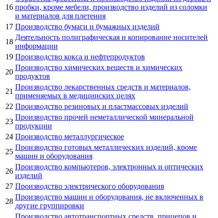
16
пробки, кроме мебели, производство изделий из соломки
и материалов для плетения
17
Производство бумаги и бумажных изделий
Деятельность полиграфическая и копирование носителей
18
информации
19
Производство кокса и нефтепродуктов
Производство химических веществ и химических
20
продуктов
Производство лекарственных средств и материалов,
21
применяемых в медицинских целях
22
Производство резиновых и пластмассовых изделий
Производство прочей неметаллической минеральной
23
продукции
24
Производство металлургическое
Производство готовых металлических изделий, кроме
25
машин и оборудования
Производство компьютеров, электронных и оптических
26
изделий
27
Производство электрического оборудования
Производство машин и оборудования, не включенных в
28
другие группировки
Производство автотранспортных средств, прицепов и