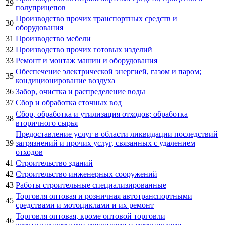
29
полуприцепов
Производство прочих транспортных средств и
30
оборудования
31
Производство мебели
32
Производство прочих готовых изделий
33
Ремонт и монтаж машин и оборудования
Обеспечение электрической энергией, газом и паром;
35
кондиционирование воздуха
36
Забор, очистка и распределение воды
37
Сбор и обработка сточных вод
Сбор, обработка и утилизация отходов; обработка
38
вторичного сырья
Предоставление услуг в области ликвидации последствий
39
загрязнений и прочих услуг, связанных с удалением
отходов
41
Строительство зданий
42
Строительство инженерных сооружений
43
Работы строительные специализированные
Торговля оптовая и розничная автотранспортными
45
средствами и мотоциклами и их ремонт
Торговля оптовая, кроме оптовой торговли
46