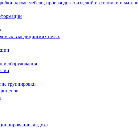
робки, кроме мебели, производство изделий из соломки и матер
информации
в
няемых в медицинских целях
кции
н и оборудования
елий
угие группировки
прицепов
я
иционирование воздуха