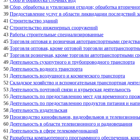
37
Сбор и обработка сточных вод
38
Сбор, обработка и утилизация отходов; обработка вторично
39
Предоставление услуг в области ликвидации последствий за
41
Строительство зданий
42
Строительство инженерных сооружений
43
Работы строительные специализированные
45
Торговля оптовая и розничная автотранспортными средств
46
Торговля оптовая, кроме оптовой торговли автотранспорт
47
Торговля розничная, кроме торговли автотранспортными с
49
Деятельность сухопутного и трубопроводного транспорта
50
Деятельность водного транспорта
51
Деятельность воздушного и космического транспорта
52
Складское хозяйство и вспомогательная транспортная деяте
53
Деятельность почтовой связи и курьерская деятельность
55
Деятельность по предоставлению мест для временного про
56
Деятельность по предоставлению продуктов питания и нап
58
Деятельность издательская
59
Производство кинофильмов, видеофильмов и телевизионных
60
Деятельность в области телевизионного и радиовещания
61
Деятельность в сфере телекоммуникаций
62
Разработка компьютерного программного обеспечения, конс