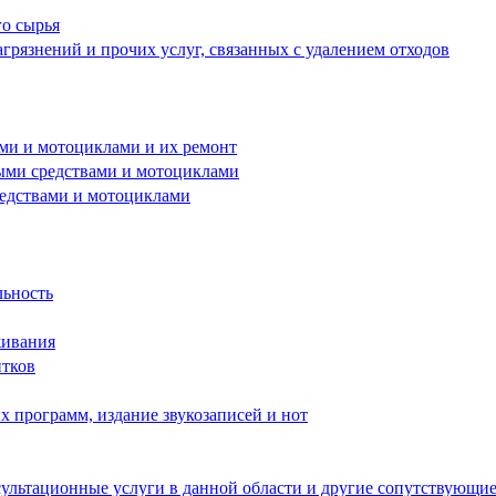
го сырья
грязнений и прочих услуг, связанных с удалением отходов
ами и мотоциклами и их ремонт
ными средствами и мотоциклами
редствами и мотоциклами
льность
живания
итков
 программ, издание звукозаписей и нот
ультационные услуги в данной области и другие сопутствующие