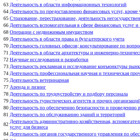
63
Деятельность в области информационных технологий
64
Деятельность по предоставлению финансовых услуг, кроме
65
Страхование, перестрахование, деятельность негосударств
66
Деятельность вспомогательная в сфере финансовых услуг и
68
Операции с недвижимым имуществом
69
Деятельность в области права и бухгалтерского учета
70
Деятельность головных офисов; консультирование по вопро
71
Деятельность в области архитектуры и инженерно-техничес
72
Научные исследования и разработки
73
Деятельность рекламная и исследование конъюнктуры рынк
74
Деятельность профессиональная научная и техническая про
75
Деятельность ветеринарная
77
Аренда и лизинг
78
Деятельность по трудоустройству и подбору персонала
79
Деятельность туристических агентств и прочих организаци
80
Деятельность по обеспечению безопасности и проведению 
81
Деятельность по обслуживанию зданий и территорий
Деятельность административно-хозяйственная, вспомогате
82
услуг для бизнеса
84
Деятельность органов государственного управления по обе