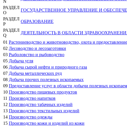
N
РАЗДЕЛ
ГОСУДАРСТВЕННОЕ УПРАВЛЕНИЕ И ОБЕСПЕЧ
O
РАЗДЕЛ
ОБРАЗОВАНИЕ
P
РАЗДЕЛ
ДЕЯТЕЛЬНОСТЬ В ОБЛАСТИ ЗДРАВООХРАНЕН
Q
01
Растениеводство и животноводство, охота и предоставление
02
Лесоводство и лесозаготовки
03
Рыболовство и рыбоводство
05
Добыча угля
06
Добыча сырой нефти и природного газа
07
Добыча металлических руд
08
Добыча прочих полезных ископаемых
09
Предоставление услуг в области добычи полезных ископае
10
Производство пищевых продуктов
11
Производство напитков
12
Производство табачных изделий
13
Производство текстильных изделий
14
Производство одежды
15
Производство кожи и изделий из кожи