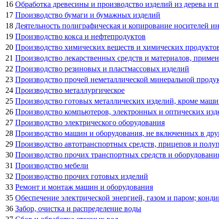
16
Обработка древесины и производство изделий из дерева и п
17
Производство бумаги и бумажных изделий
18
Деятельность полиграфическая и копирование носителей 
19
Производство кокса и нефтепродуктов
20
Производство химических веществ и химических продукто
21
Производство лекарственных средств и материалов, приме
22
Производство резиновых и пластмассовых изделий
23
Производство прочей неметаллической минеральной проду
24
Производство металлургическое
25
Производство готовых металлических изделий, кроме маши
26
Производство компьютеров, электронных и оптических изд
27
Производство электрического оборудования
28
Производство машин и оборудования, не включенных в др
29
Производство автотранспортных средств, прицепов и полу
30
Производство прочих транспортных средств и оборудовани
31
Производство мебели
32
Производство прочих готовых изделий
33
Ремонт и монтаж машин и оборудования
35
Обеспечение электрической энергией, газом и паром; конд
36
Забор, очистка и распределение воды