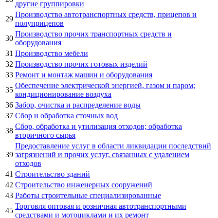
другие группировки
Производство автотранспортных средств, прицепов и
29
полуприцепов
Производство прочих транспортных средств и
30
оборудования
31
Производство мебели
32
Производство прочих готовых изделий
33
Ремонт и монтаж машин и оборудования
Обеспечение электрической энергией, газом и паром;
35
кондиционирование воздуха
36
Забор, очистка и распределение воды
37
Сбор и обработка сточных вод
Сбор, обработка и утилизация отходов; обработка
38
вторичного сырья
Предоставление услуг в области ликвидации последствий
39
загрязнений и прочих услуг, связанных с удалением
отходов
41
Строительство зданий
42
Строительство инженерных сооружений
43
Работы строительные специализированные
Торговля оптовая и розничная автотранспортными
45
средствами и мотоциклами и их ремонт