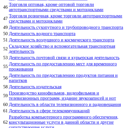
Торговля оптовая, кроме оптовой торговли
46
автотранспортными средствами и мотоциклами
Торговля розничная, кроме торговли автотранспортными
47
средствами и мотоциклами
49
Деятельность сухопутного и трубопроводного транспорта
50
Деятельность водного транспорта
51
Деятельность воздушного и космического транспорта
Складское хозяйство и вспомогательная транспортная
52
деятельность
53
Деятельность почтовой связи и курьерская деятельность
Деятельность по предоставлению мест для временного
55
проживания
Деятельность по предоставлению продуктов питания и
56
напитков
58
Деятельность издательская
Производство кинофильмов, видеофильмов и
59
телевизионных программ, издание звукозаписей и нот
60
Деятельность в области телевизионного и радиовещания
61
Деятельность в сфере телекоммуникаций
Разработка компьютерного программного обеспечения,
62
консультационные услуги в данной области и другие
сопутствующие услуги