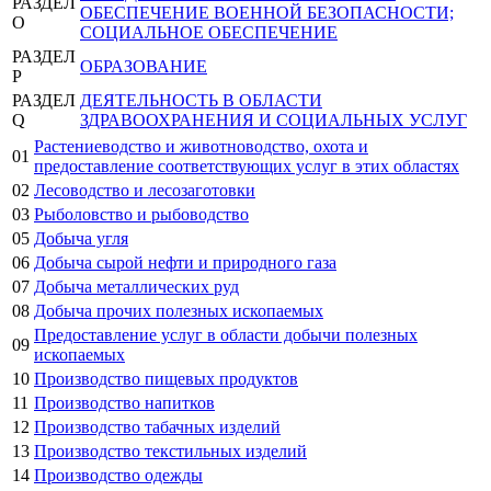
РАЗДЕЛ
ОБЕСПЕЧЕНИЕ ВОЕННОЙ БЕЗОПАСНОСТИ;
O
СОЦИАЛЬНОЕ ОБЕСПЕЧЕНИЕ
РАЗДЕЛ
ОБРАЗОВАНИЕ
P
РАЗДЕЛ
ДЕЯТЕЛЬНОСТЬ В ОБЛАСТИ
Q
ЗДРАВООХРАНЕНИЯ И СОЦИАЛЬНЫХ УСЛУГ
Растениеводство и животноводство, охота и
01
предоставление соответствующих услуг в этих областях
02
Лесоводство и лесозаготовки
03
Рыболовство и рыбоводство
05
Добыча угля
06
Добыча сырой нефти и природного газа
07
Добыча металлических руд
08
Добыча прочих полезных ископаемых
Предоставление услуг в области добычи полезных
09
ископаемых
10
Производство пищевых продуктов
11
Производство напитков
12
Производство табачных изделий
13
Производство текстильных изделий
14
Производство одежды