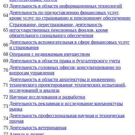
63
Деятельность в области информационных технологий
Деятельность по предоставлению финансовых услуг,
64
кроме услуг по страхованию и пенсионному обеспечению
Страхование, перестрахование, деятельность
65
негосударственных пенсионных фондов, кроме
обязательного социального обеспечения
Деятельность вспомогательная в сфере финансовых услуг
66
и страхования
68
Операции с недвижимым имуществом
69
Деятельность в области права и бухгалтерского учета
Деятельность головных офисов; консультирование по
70
вопросам управления
Деятельность в области архитектуры и инженерно-
71
технического проектирования; технических испытаний,
исследований и анализа
72
Научные исследования и разработки
Деятельность рекламная и исследование конъюнктуры
73
рынка
Деятельность профессиональная научная и техническая
74
прочая
75
Деятельность ветеринарная
77
Аренда и лизинг