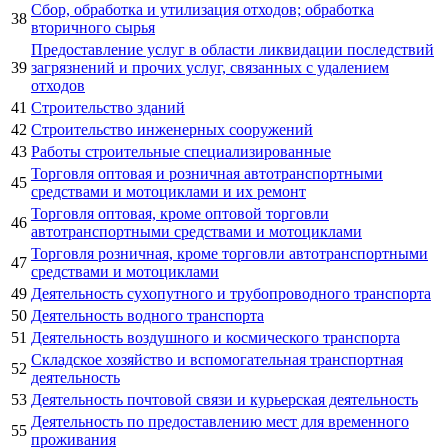
Сбор, обработка и утилизация отходов; обработка
38
вторичного сырья
Предоставление услуг в области ликвидации последствий
39
загрязнений и прочих услуг, связанных с удалением
отходов
41
Строительство зданий
42
Строительство инженерных сооружений
43
Работы строительные специализированные
Торговля оптовая и розничная автотранспортными
45
средствами и мотоциклами и их ремонт
Торговля оптовая, кроме оптовой торговли
46
автотранспортными средствами и мотоциклами
Торговля розничная, кроме торговли автотранспортными
47
средствами и мотоциклами
49
Деятельность сухопутного и трубопроводного транспорта
50
Деятельность водного транспорта
51
Деятельность воздушного и космического транспорта
Складское хозяйство и вспомогательная транспортная
52
деятельность
53
Деятельность почтовой связи и курьерская деятельность
Деятельность по предоставлению мест для временного
55
проживания