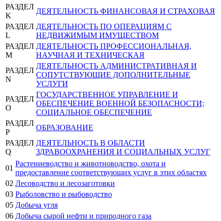
РАЗДЕЛ
ДЕЯТЕЛЬНОСТЬ ФИНАНСОВАЯ И СТРАХОВАЯ
K
РАЗДЕЛ
ДЕЯТЕЛЬНОСТЬ ПО ОПЕРАЦИЯМ С
L
НЕДВИЖИМЫМ ИМУЩЕСТВОМ
РАЗДЕЛ
ДЕЯТЕЛЬНОСТЬ ПРОФЕССИОНАЛЬНАЯ,
M
НАУЧНАЯ И ТЕХНИЧЕСКАЯ
ДЕЯТЕЛЬНОСТЬ АДМИНИСТРАТИВНАЯ И
РАЗДЕЛ
СОПУТСТВУЮЩИЕ ДОПОЛНИТЕЛЬНЫЕ
N
УСЛУГИ
ГОСУДАРСТВЕННОЕ УПРАВЛЕНИЕ И
РАЗДЕЛ
ОБЕСПЕЧЕНИЕ ВОЕННОЙ БЕЗОПАСНОСТИ;
O
СОЦИАЛЬНОЕ ОБЕСПЕЧЕНИЕ
РАЗДЕЛ
ОБРАЗОВАНИЕ
P
РАЗДЕЛ
ДЕЯТЕЛЬНОСТЬ В ОБЛАСТИ
Q
ЗДРАВООХРАНЕНИЯ И СОЦИАЛЬНЫХ УСЛУГ
Растениеводство и животноводство, охота и
01
предоставление соответствующих услуг в этих областях
02
Лесоводство и лесозаготовки
03
Рыболовство и рыбоводство
05
Добыча угля
06
Добыча сырой нефти и природного газа