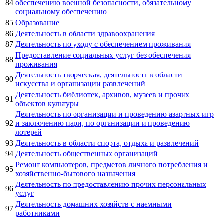
84
обеспечению военной безопасности, обязательному
социальному обеспечению
85
Образование
86
Деятельность в области здравоохранения
87
Деятельность по уходу с обеспечением проживания
Предоставление социальных услуг без обеспечения
88
проживания
Деятельность творческая, деятельность в области
90
искусства и организации развлечений
Деятельность библиотек, архивов, музеев и прочих
91
объектов культуры
Деятельность по организации и проведению азартных игр
92
и заключению пари, по организации и проведению
лотерей
93
Деятельность в области спорта, отдыха и развлечений
94
Деятельность общественных организаций
Ремонт компьютеров, предметов личного потребления и
95
хозяйственно-бытового назначения
Деятельность по предоставлению прочих персональных
96
услуг
Деятельность домашних хозяйств с наемными
97
работниками