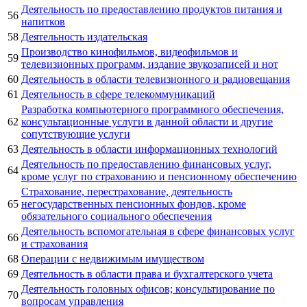
Деятельность по предоставлению продуктов питания и
56
напитков
58
Деятельность издательская
Производство кинофильмов, видеофильмов и
59
телевизионных программ, издание звукозаписей и нот
60
Деятельность в области телевизионного и радиовещания
61
Деятельность в сфере телекоммуникаций
Разработка компьютерного программного обеспечения,
62
консультационные услуги в данной области и другие
сопутствующие услуги
63
Деятельность в области информационных технологий
Деятельность по предоставлению финансовых услуг,
64
кроме услуг по страхованию и пенсионному обеспечению
Страхование, перестрахование, деятельность
65
негосударственных пенсионных фондов, кроме
обязательного социального обеспечения
Деятельность вспомогательная в сфере финансовых услуг
66
и страхования
68
Операции с недвижимым имуществом
69
Деятельность в области права и бухгалтерского учета
Деятельность головных офисов; консультирование по
70
вопросам управления