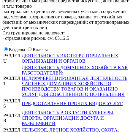
строительных материалов; предметов искусства, антиквариат
и т.п.; товарно
-материальных ценностей; земельных участков; сооружений
над местами захоронения от пожара, залива, от стихийных
бедствий; от механических повреждений; от противоправных
действий третьих лиц
Эта группировка не включает:
- страхование рисков, см. 65.12.5
Разделы
Классы
РАЗДЕЛ
ДЕЯТЕЛЬНОСТЬ ЭКСТЕРРИТОРИАЛЬНЫХ
U
ОРГАНИЗАЦИЙ И ОРГАНОВ
ДЕЯТЕЛЬНОСТЬ ДОМАШНИХ ХОЗЯЙСТВ КАК
РАБОТОДАТЕЛЕЙ;
РАЗДЕЛ
НЕДИФФЕРЕНЦИРОВАННАЯ ДЕЯТЕЛЬНОСТЬ
T
ЧАСТНЫХ ДОМАШНИХ ХОЗЯЙСТВ ПО
ПРОИЗВОДСТВУ ТОВАРОВ И ОКАЗАНИЮ
УСЛУГ ДЛЯ СОБСТВЕННОГО ПОТРЕБЛЕНИЯ
РАЗДЕЛ
ПРЕДОСТАВЛЕНИЕ ПРОЧИХ ВИДОВ УСЛУГ
S
ДЕЯТЕЛЬНОСТЬ В ОБЛАСТИ КУЛЬТУРЫ,
РАЗДЕЛ
СПОРТА, ОРГАНИЗАЦИИ ДОСУГА И
R
РАЗВЛЕЧЕНИЙ
РАЗДЕЛ
СЕЛЬСКОЕ, ЛЕСНОЕ ХОЗЯЙСТВО, ОХОТА,