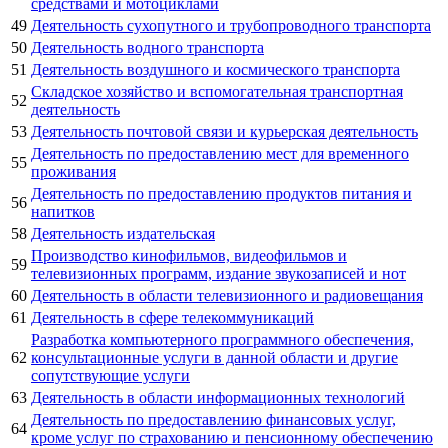
средствами и мотоциклами
49
Деятельность сухопутного и трубопроводного транспорта
50
Деятельность водного транспорта
51
Деятельность воздушного и космического транспорта
Складское хозяйство и вспомогательная транспортная
52
деятельность
53
Деятельность почтовой связи и курьерская деятельность
Деятельность по предоставлению мест для временного
55
проживания
Деятельность по предоставлению продуктов питания и
56
напитков
58
Деятельность издательская
Производство кинофильмов, видеофильмов и
59
телевизионных программ, издание звукозаписей и нот
60
Деятельность в области телевизионного и радиовещания
61
Деятельность в сфере телекоммуникаций
Разработка компьютерного программного обеспечения,
62
консультационные услуги в данной области и другие
сопутствующие услуги
63
Деятельность в области информационных технологий
Деятельность по предоставлению финансовых услуг,
64
кроме услуг по страхованию и пенсионному обеспечению