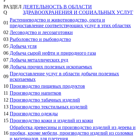
РАЗДЕЛ
ДЕЯТЕЛЬНОСТЬ В ОБЛАСТИ
Q
ЗДРАВООХРАНЕНИЯ И СОЦИАЛЬНЫХ УСЛУГ
Растениеводство и животноводство, охота и
01
предоставление соответствующих услуг в этих областях
02
Лесоводство и лесозаготовки
03
Рыболовство и рыбоводство
05
Добыча угля
06
Добыча сырой нефти и природного газа
07
Добыча металлических руд
08
Добыча прочих полезных ископаемых
Предоставление услуг в области добычи полезных
09
ископаемых
10
Производство пищевых продуктов
11
Производство напитков
12
Производство табачных изделий
13
Производство текстильных изделий
14
Производство одежды
15
Производство кожи и изделий из кожи
Обработка древесины и производство изделий из дерева и
16
пробки, кроме мебели, производство изделий из соломки
и материалов для плетения