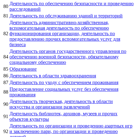
Деятельность по обеспечению безопасности и проведению
80
расследований
81
Деятельность по обслуживанию зданий и территорий
Деятельность административно-хозяйственная,
вспомогательная деятельность по обеспечению
82
функционирования организации, деятельность по
предоставлению прочих вспомогательных услуг для
бизнеса
Деятельность органов государственного управления по
84
обеспечению военной безопасности, обязательному
социальному обеспечению
85
Образование
86
Деятельность в области здравоохранения
87
Деятельность по уходу с обеспечением проживания
Предоставление социальных услуг без обеспечения
88
проживания
Деятельность творческая, деятельность в области
90
искусства и организации развлечений
Деятельность библиотек, архивов, музеев и прочих
91
объектов культуры
Деятельность по организации и проведению азартных игр
92
и заключению пари, по организации и проведению
лотерей