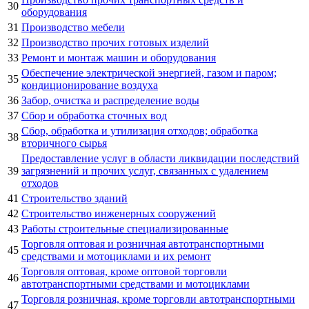
30
оборудования
31
Производство мебели
32
Производство прочих готовых изделий
33
Ремонт и монтаж машин и оборудования
Обеспечение электрической энергией, газом и паром;
35
кондиционирование воздуха
36
Забор, очистка и распределение воды
37
Сбор и обработка сточных вод
Сбор, обработка и утилизация отходов; обработка
38
вторичного сырья
Предоставление услуг в области ликвидации последствий
39
загрязнений и прочих услуг, связанных с удалением
отходов
41
Строительство зданий
42
Строительство инженерных сооружений
43
Работы строительные специализированные
Торговля оптовая и розничная автотранспортными
45
средствами и мотоциклами и их ремонт
Торговля оптовая, кроме оптовой торговли
46
автотранспортными средствами и мотоциклами
Торговля розничная, кроме торговли автотранспортными
47