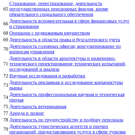
Страхование, перестрахование, деятельность
65
негосударственных пенсионных фондов, кроме
обязательного социального обеспечения
Деятельность вспомогательная в сфере финансовых услуг
66
и страхования
68
Операции с недвижимым имуществом
69
Деятельность в области права и бухгалтерского учета
Деятельность головных офисов; консультирование по
70
вопросам управления
Деятельность в области архитектуры и инженерно-
71
технического проектирования; технических испытаний,
исследований и анализа
72
Научные исследования и разработки
Деятельность рекламная и исследование конъюнктуры
73
рынка
Деятельность профессиональная научная и техническая
74
прочая
75
Деятельность ветеринарная
77
Аренда и лизинг
78
Деятельность по трудоустройству и подбору персонала
Деятельность туристических агентств и прочих
79
организаций, предоставляющих услуги в сфере туризма