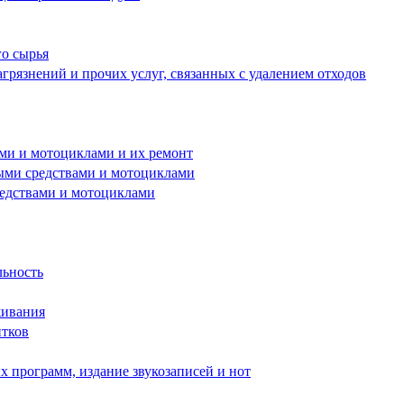
го сырья
грязнений и прочих услуг, связанных с удалением отходов
ами и мотоциклами и их ремонт
ными средствами и мотоциклами
редствами и мотоциклами
льность
живания
итков
 программ, издание звукозаписей и нот