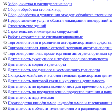
36
Забор, очистка и распределение воды
37
Сбор и обработка сточных вод
38
Сбор, обработка и утилизация отходов; обработка вторично
39
Предоставление услуг в области ликвидации последствий за
41
Строительство зданий
42
Строительство инженерных сооружений
43
Работы строительные специализированные
45
Торговля оптовая и розничная автотранспортными средств
46
Торговля оптовая, кроме оптовой торговли автотранспорт
47
Торговля розничная, кроме торговли автотранспортными с
49
Деятельность сухопутного и трубопроводного транспорта
50
Деятельность водного транспорта
51
Деятельность воздушного и космического транспорта
52
Складское хозяйство и вспомогательная транспортная деяте
53
Деятельность почтовой связи и курьерская деятельность
55
Деятельность по предоставлению мест для временного про
56
Деятельность по предоставлению продуктов питания и нап
58
Деятельность издательская
59
Производство кинофильмов, видеофильмов и телевизионных
60
Деятельность в области телевизионного и радиовещания