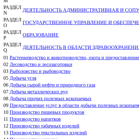
M
РАЗДЕЛ
ДЕЯТЕЛЬНОСТЬ АДМИНИСТРАТИВНАЯ И СОП
N
РАЗДЕЛ
ГОСУДАРСТВЕННОЕ УПРАВЛЕНИЕ И ОБЕСПЕЧ
O
РАЗДЕЛ
ОБРАЗОВАНИЕ
P
РАЗДЕЛ
ДЕЯТЕЛЬНОСТЬ В ОБЛАСТИ ЗДРАВООХРАНЕН
Q
01
Растениеводство и животноводство, охота и предоставление
02
Лесоводство и лесозаготовки
03
Рыболовство и рыбоводство
05
Добыча угля
06
Добыча сырой нефти и природного газа
07
Добыча металлических руд
08
Добыча прочих полезных ископаемых
09
Предоставление услуг в области добычи полезных ископае
10
Производство пищевых продуктов
11
Производство напитков
12
Производство табачных изделий
13
Производство текстильных изделий