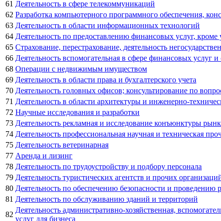
61
Деятельность в сфере телекоммуникаций
62
Разработка компьютерного программного обеспечения, конс
63
Деятельность в области информационных технологий
64
Деятельность по предоставлению финансовых услуг, кроме
65
Страхование, перестрахование, деятельность негосударств
66
Деятельность вспомогательная в сфере финансовых услуг и
68
Операции с недвижимым имуществом
69
Деятельность в области права и бухгалтерского учета
70
Деятельность головных офисов; консультирование по вопро
71
Деятельность в области архитектуры и инженерно-техничес
72
Научные исследования и разработки
73
Деятельность рекламная и исследование конъюнктуры рынк
74
Деятельность профессиональная научная и техническая про
75
Деятельность ветеринарная
77
Аренда и лизинг
78
Деятельность по трудоустройству и подбору персонала
79
Деятельность туристических агентств и прочих организаци
80
Деятельность по обеспечению безопасности и проведению 
81
Деятельность по обслуживанию зданий и территорий
Деятельность административно-хозяйственная, вспомогате
82
услуг для бизнеса