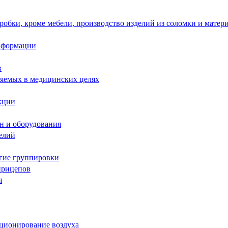
робки, кроме мебели, производство изделий из соломки и матер
информации
в
няемых в медицинских целях
кции
н и оборудования
елий
угие группировки
прицепов
я
иционирование воздуха