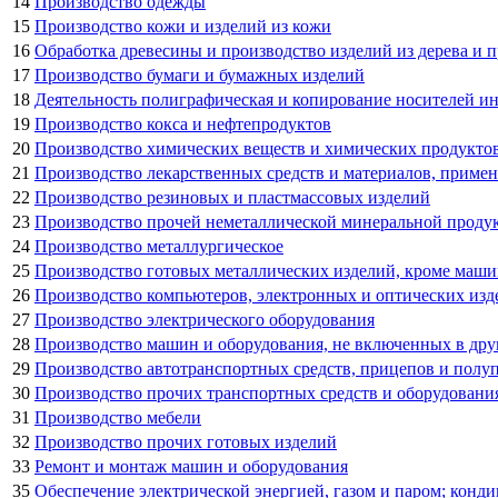
14
Производство одежды
15
Производство кожи и изделий из кожи
16
Обработка древесины и производство изделий из дерева и п
17
Производство бумаги и бумажных изделий
18
Деятельность полиграфическая и копирование носителей 
19
Производство кокса и нефтепродуктов
20
Производство химических веществ и химических продукто
21
Производство лекарственных средств и материалов, приме
22
Производство резиновых и пластмассовых изделий
23
Производство прочей неметаллической минеральной проду
24
Производство металлургическое
25
Производство готовых металлических изделий, кроме маши
26
Производство компьютеров, электронных и оптических изд
27
Производство электрического оборудования
28
Производство машин и оборудования, не включенных в др
29
Производство автотранспортных средств, прицепов и полу
30
Производство прочих транспортных средств и оборудовани
31
Производство мебели
32
Производство прочих готовых изделий
33
Ремонт и монтаж машин и оборудования
35
Обеспечение электрической энергией, газом и паром; конд