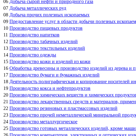
06
Добыча сырой нефти и природного газа
07
Добыча металлических руд
08
Добыча прочих полезных ископаемых
09
Предоставление услуг в области добычи полезных ископае
10
Производство пищевых продуктов
11
Производство напитков
12
Производство табачных изделий
13
Производство текстильных изделий
14
Производство одежды
15
Производство кожи и изделий из кожи
16
Обработка древесины и производство изделий из дерева и п
17
Производство бумаги и бумажных изделий
18
Деятельность полиграфическая и копирование носителей 
19
Производство кокса и нефтепродуктов
20
Производство химических веществ и химических продукто
21
Производство лекарственных средств и материалов, приме
22
Производство резиновых и пластмассовых изделий
23
Производство прочей неметаллической минеральной проду
24
Производство металлургическое
25
Производство готовых металлических изделий, кроме маши
26
Производство компьютеров, электронных и оптических изд