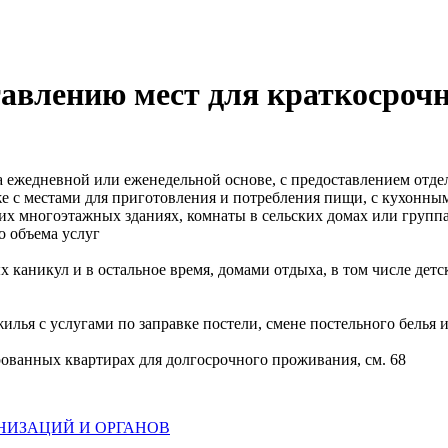
ставлению мест для краткосроч
а ежедневной или еженедельной основе, с предоставлением отд
кже с местами для приготовления и потребления пищи, с кухон
их многоэтажных зданиях, комнаты в сельских домах или группа
 объема услуг
ых каникул и в остальное время, домами отдыха, в том числе д
илья с услугами по заправке постели, смене постельного белья
рованных квартирах для долгосрочного проживания, см. 68
НИЗАЦИЙ И ОРГАНОВ