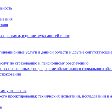
льность
живания
итков
 программ, издание звукозаписей и нот
ультационные услуги в данной области и другие сопутствующие
 услуг по страхованию и пенсионному обеспечению
енных пенсионных фондов, кроме обязательного социального обе
 страхования
сам управления
кого проектирования; технических испытаний, исследований и 
а