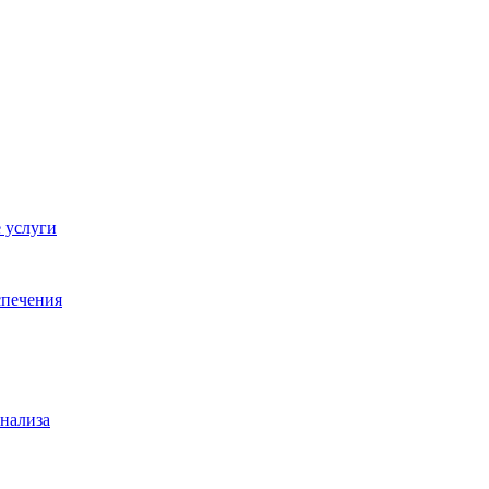
 услуги
спечения
анализа