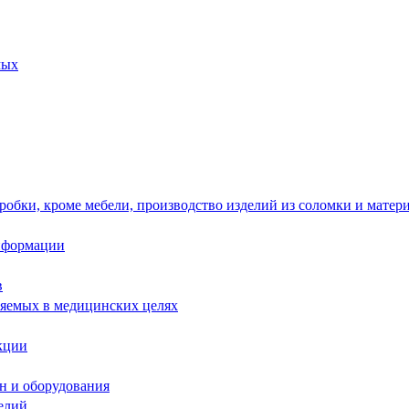
мых
робки, кроме мебели, производство изделий из соломки и матер
информации
в
няемых в медицинских целях
кции
н и оборудования
елий