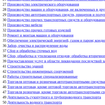
27
Производство электрического оборудования
28
Производство машин и оборудования, не включенных в др
29
Производство автотранспортных средств, прицепов и полу
30
Производство прочих транспортных средств и оборудовани
31
Производство мебели
32
Производство прочих готовых изделий
33
Ремонт и монтаж машин и оборудования
35
Обеспечение электрической энергией, газом и паром; конд
36
Забор, очистка и распределение воды
37
Сбор и обработка сточных вод
38
Сбор, обработка и утилизация отходов; обработка вторично
39
Предоставление услуг в области ликвидации последствий за
41
Строительство зданий
42
Строительство инженерных сооружений
43
Работы строительные специализированные
45
Торговля оптовая и розничная автотранспортными средств
46
Торговля оптовая, кроме оптовой торговли автотранспорт
47
Торговля розничная, кроме торговли автотранспортными с
49
Деятельность сухопутного и трубопроводного транспорта
50
Деятельность водного транспорта