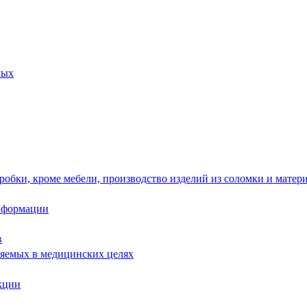
мых
робки, кроме мебели, производство изделий из соломки и матер
информации
в
няемых в медицинских целях
кции