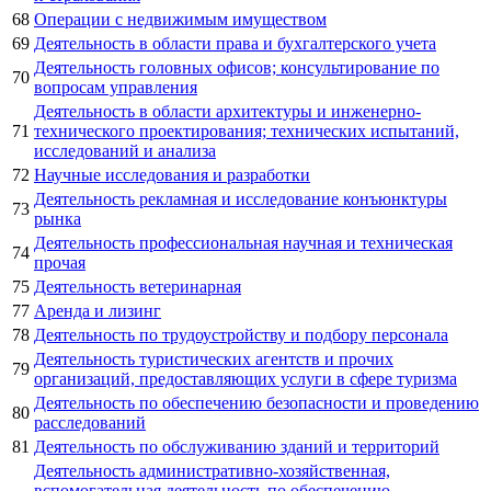
68
Операции с недвижимым имуществом
69
Деятельность в области права и бухгалтерского учета
Деятельность головных офисов; консультирование по
70
вопросам управления
Деятельность в области архитектуры и инженерно-
71
технического проектирования; технических испытаний,
исследований и анализа
72
Научные исследования и разработки
Деятельность рекламная и исследование конъюнктуры
73
рынка
Деятельность профессиональная научная и техническая
74
прочая
75
Деятельность ветеринарная
77
Аренда и лизинг
78
Деятельность по трудоустройству и подбору персонала
Деятельность туристических агентств и прочих
79
организаций, предоставляющих услуги в сфере туризма
Деятельность по обеспечению безопасности и проведению
80
расследований
81
Деятельность по обслуживанию зданий и территорий
Деятельность административно-хозяйственная,
вспомогательная деятельность по обеспечению