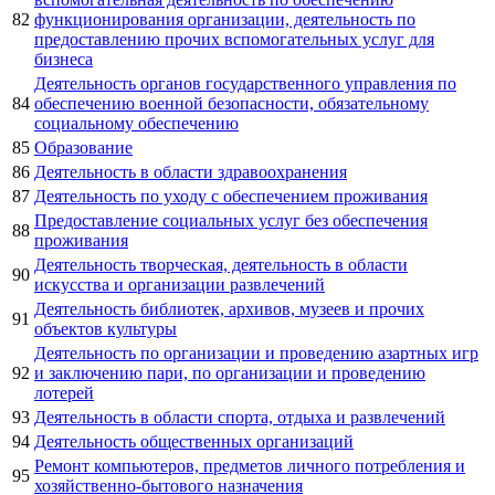
82
функционирования организации, деятельность по
предоставлению прочих вспомогательных услуг для
бизнеса
Деятельность органов государственного управления по
84
обеспечению военной безопасности, обязательному
социальному обеспечению
85
Образование
86
Деятельность в области здравоохранения
87
Деятельность по уходу с обеспечением проживания
Предоставление социальных услуг без обеспечения
88
проживания
Деятельность творческая, деятельность в области
90
искусства и организации развлечений
Деятельность библиотек, архивов, музеев и прочих
91
объектов культуры
Деятельность по организации и проведению азартных игр
92
и заключению пари, по организации и проведению
лотерей
93
Деятельность в области спорта, отдыха и развлечений
94
Деятельность общественных организаций
Ремонт компьютеров, предметов личного потребления и
95
хозяйственно-бытового назначения