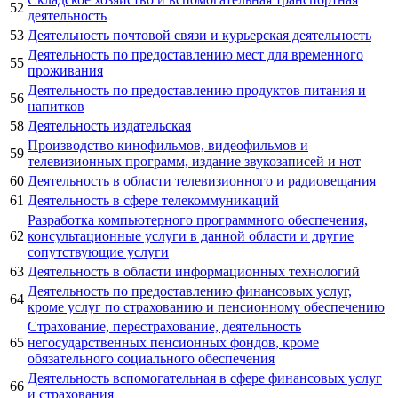
52
деятельность
53
Деятельность почтовой связи и курьерская деятельность
Деятельность по предоставлению мест для временного
55
проживания
Деятельность по предоставлению продуктов питания и
56
напитков
58
Деятельность издательская
Производство кинофильмов, видеофильмов и
59
телевизионных программ, издание звукозаписей и нот
60
Деятельность в области телевизионного и радиовещания
61
Деятельность в сфере телекоммуникаций
Разработка компьютерного программного обеспечения,
62
консультационные услуги в данной области и другие
сопутствующие услуги
63
Деятельность в области информационных технологий
Деятельность по предоставлению финансовых услуг,
64
кроме услуг по страхованию и пенсионному обеспечению
Страхование, перестрахование, деятельность
65
негосударственных пенсионных фондов, кроме
обязательного социального обеспечения
Деятельность вспомогательная в сфере финансовых услуг
66
и страхования