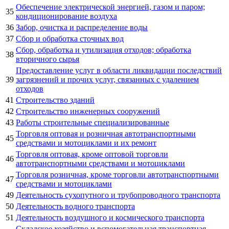
Обеспечение электрической энергией, газом и паром;
35
кондиционирование воздуха
36
Забор, очистка и распределение воды
37
Сбор и обработка сточных вод
Сбор, обработка и утилизация отходов; обработка
38
вторичного сырья
Предоставление услуг в области ликвидации последствий
39
загрязнений и прочих услуг, связанных с удалением
отходов
41
Строительство зданий
42
Строительство инженерных сооружений
43
Работы строительные специализированные
Торговля оптовая и розничная автотранспортными
45
средствами и мотоциклами и их ремонт
Торговля оптовая, кроме оптовой торговли
46
автотранспортными средствами и мотоциклами
Торговля розничная, кроме торговли автотранспортными
47
средствами и мотоциклами
49
Деятельность сухопутного и трубопроводного транспорта
50
Деятельность водного транспорта
51
Деятельность воздушного и космического транспорта
Складское хозяйство и вспомогательная транспортная