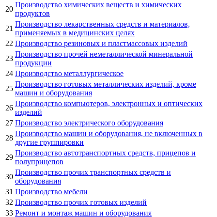
Производство химических веществ и химических
20
продуктов
Производство лекарственных средств и материалов,
21
применяемых в медицинских целях
22
Производство резиновых и пластмассовых изделий
Производство прочей неметаллической минеральной
23
продукции
24
Производство металлургическое
Производство готовых металлических изделий, кроме
25
машин и оборудования
Производство компьютеров, электронных и оптических
26
изделий
27
Производство электрического оборудования
Производство машин и оборудования, не включенных в
28
другие группировки
Производство автотранспортных средств, прицепов и
29
полуприцепов
Производство прочих транспортных средств и
30
оборудования
31
Производство мебели
32
Производство прочих готовых изделий
33
Ремонт и монтаж машин и оборудования