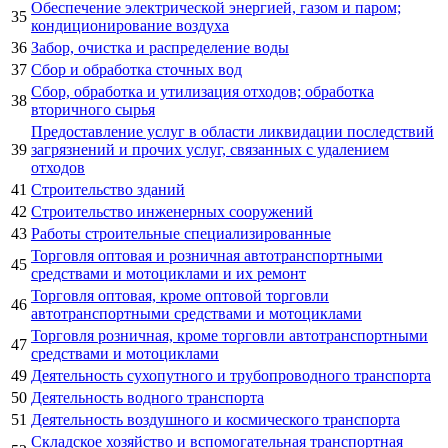
Обеспечение электрической энергией, газом и паром;
35
кондиционирование воздуха
36
Забор, очистка и распределение воды
37
Сбор и обработка сточных вод
Сбор, обработка и утилизация отходов; обработка
38
вторичного сырья
Предоставление услуг в области ликвидации последствий
39
загрязнений и прочих услуг, связанных с удалением
отходов
41
Строительство зданий
42
Строительство инженерных сооружений
43
Работы строительные специализированные
Торговля оптовая и розничная автотранспортными
45
средствами и мотоциклами и их ремонт
Торговля оптовая, кроме оптовой торговли
46
автотранспортными средствами и мотоциклами
Торговля розничная, кроме торговли автотранспортными
47
средствами и мотоциклами
49
Деятельность сухопутного и трубопроводного транспорта
50
Деятельность водного транспорта
51
Деятельность воздушного и космического транспорта
Складское хозяйство и вспомогательная транспортная