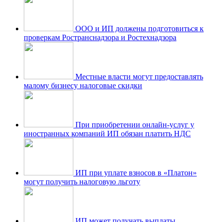
ООО и ИП должены подготовиться к
проверкам Ространснадзора и Ростехнадзора
Местные власти могут предоставлять
малому бизнесу налоговые скидки
При приобретении онлайн-услуг у
иностранных компаний ИП обязан платить НДС
ИП при уплате взносов в «Платон»
могут получить налоговую льготу
ИП может получать выплаты