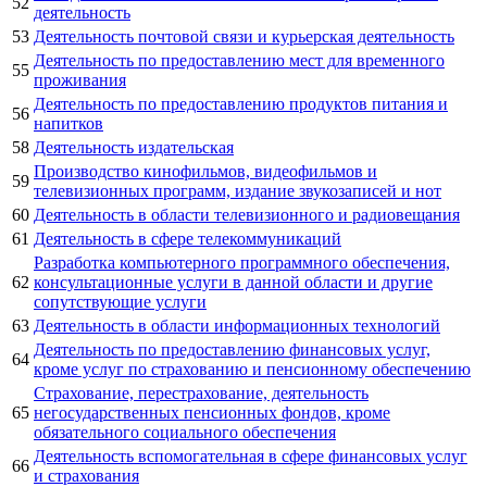
52
деятельность
53
Деятельность почтовой связи и курьерская деятельность
Деятельность по предоставлению мест для временного
55
проживания
Деятельность по предоставлению продуктов питания и
56
напитков
58
Деятельность издательская
Производство кинофильмов, видеофильмов и
59
телевизионных программ, издание звукозаписей и нот
60
Деятельность в области телевизионного и радиовещания
61
Деятельность в сфере телекоммуникаций
Разработка компьютерного программного обеспечения,
62
консультационные услуги в данной области и другие
сопутствующие услуги
63
Деятельность в области информационных технологий
Деятельность по предоставлению финансовых услуг,
64
кроме услуг по страхованию и пенсионному обеспечению
Страхование, перестрахование, деятельность
65
негосударственных пенсионных фондов, кроме
обязательного социального обеспечения
Деятельность вспомогательная в сфере финансовых услуг
66
и страхования