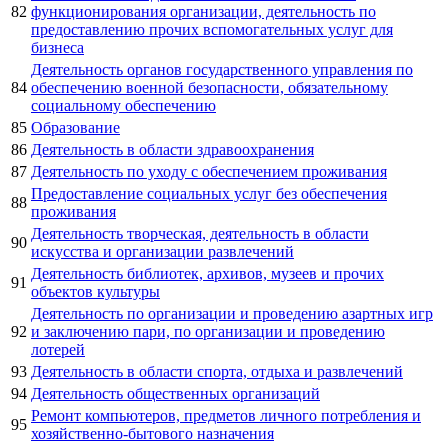
82
функционирования организации, деятельность по
предоставлению прочих вспомогательных услуг для
бизнеса
Деятельность органов государственного управления по
84
обеспечению военной безопасности, обязательному
социальному обеспечению
85
Образование
86
Деятельность в области здравоохранения
87
Деятельность по уходу с обеспечением проживания
Предоставление социальных услуг без обеспечения
88
проживания
Деятельность творческая, деятельность в области
90
искусства и организации развлечений
Деятельность библиотек, архивов, музеев и прочих
91
объектов культуры
Деятельность по организации и проведению азартных игр
92
и заключению пари, по организации и проведению
лотерей
93
Деятельность в области спорта, отдыха и развлечений
94
Деятельность общественных организаций
Ремонт компьютеров, предметов личного потребления и
95
хозяйственно-бытового назначения