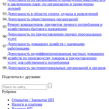
92
и заключению пари, по организации и проведению
лотерей
93
Деятельность в области спорта, отдыха и развлечений
94
Деятельность общественных организаций
Ремонт компьютеров, предметов личного потребления и
95
хозяйственно-бытового назначения
Деятельность по предоставлению прочих персональных
96
услуг
Деятельность домашних хозяйств с наемными
97
работниками
Деятельность недифференцированная частных домашних
98
хозяйств по производству товаров и предоставлению
услуг для собственного потребления
99
Деятельность экстерриториальных организаций и органов
Поделиться с друзьями
Рубрики
Открытие / Закрытие ИП
Налоги и платежи
Ведение ИП