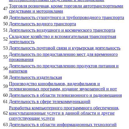
Торговля розничная, кроме торговли автотранспортными
47
средствами и мотоциклами
49
Деятельность сухопутного и трубопроводного транспорта
50
Деятельность водного транспорта
51
Деятельность воздушного и космического транспорта
Складское хозяйство и вспомогательная транспортная
52
деятельность
53
Деятельность почтовой связи и курьерская деятельность
Деятельность по предоставлению мест для временного
55
проживания
Деятельность по предоставлению продуктов питания и
56
напитков
58
Деятельность издательская
Производство кинофильмов, видеофильмов и
59
телевизионных программ, издание звукозаписей и нот
60
Деятельность в области телевизионного и радиовещания
61
Деятельность в сфере телекоммуникаций
Разработка компьютерного программного обеспечения,
62
консультационные услуги в данной области и другие
сопутствующие услуги
63
Деятельность в области информационных технологий