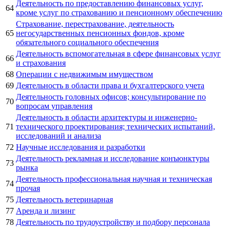
Деятельность по предоставлению финансовых услуг,
64
кроме услуг по страхованию и пенсионному обеспечению
Страхование, перестрахование, деятельность
65
негосударственных пенсионных фондов, кроме
обязательного социального обеспечения
Деятельность вспомогательная в сфере финансовых услуг
66
и страхования
68
Операции с недвижимым имуществом
69
Деятельность в области права и бухгалтерского учета
Деятельность головных офисов; консультирование по
70
вопросам управления
Деятельность в области архитектуры и инженерно-
71
технического проектирования; технических испытаний,
исследований и анализа
72
Научные исследования и разработки
Деятельность рекламная и исследование конъюнктуры
73
рынка
Деятельность профессиональная научная и техническая
74
прочая
75
Деятельность ветеринарная
77
Аренда и лизинг
78
Деятельность по трудоустройству и подбору персонала