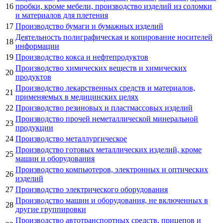
16
пробки, кроме мебели, производство изделий из соломки
и материалов для плетения
17
Производство бумаги и бумажных изделий
Деятельность полиграфическая и копирование носителей
18
информации
19
Производство кокса и нефтепродуктов
Производство химических веществ и химических
20
продуктов
Производство лекарственных средств и материалов,
21
применяемых в медицинских целях
22
Производство резиновых и пластмассовых изделий
Производство прочей неметаллической минеральной
23
продукции
24
Производство металлургическое
Производство готовых металлических изделий, кроме
25
машин и оборудования
Производство компьютеров, электронных и оптических
26
изделий
27
Производство электрического оборудования
Производство машин и оборудования, не включенных в
28
другие группировки
Производство автотранспортных средств, прицепов и