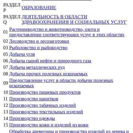
РАЗДЕЛ
ОБРАЗОВАНИЕ
P
РАЗДЕЛ
ДЕЯТЕЛЬНОСТЬ В ОБЛАСТИ
Q
ЗДРАВООХРАНЕНИЯ И СОЦИАЛЬНЫХ УСЛУГ
Растениеводство и животноводство, охота и
01
предоставление соответствующих услуг в этих областях
02
Лесоводство и лесозаготовки
03
Рыболовство и рыбоводство
05
Добыча угля
06
Добыча сырой нефти и природного газа
07
Добыча металлических руд
08
Добыча прочих полезных ископаемых
Предоставление услуг в области добычи полезных
09
ископаемых
10
Производство пищевых продуктов
11
Производство напитков
12
Производство табачных изделий
13
Производство текстильных изделий
14
Производство одежды
15
Производство кожи и изделий из кожи
Обработка древесины и производство изделий из дерева и