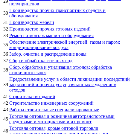
29
полуприцепов
Производство прочих транспортных средств и
30
оборудования
31
Производство мебели
32
Производство прочих готовых изделий
33
Ремонт и монтаж машин и оборудования
Обеспечение электрической энергией, газом и паром;
35
кондиционирование воздуха
36
Забор, очистка и распределение воды
37
Сбор и обработка сточных вод
Сбор, обработка и утилизация отходов; обработка
38
вторичного сырья
Предоставление услуг в области ликвидации последствий
39
загрязнений и прочих услуг, связанных с удалением
отходов
41
Строительство зданий
42
Строительство инженерных сооружений
43
Работы строительные специализированные
Торговля оптовая и розничная автотранспортными
45
средствами и мотоциклами и их ремонт
Торговля оптовая, кроме оптовой торговли
46
автотранспортными средствами и мотоциклами