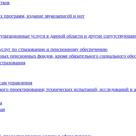
итков
 программ, издание звукозаписей и нот
ультационные услуги в данной области и другие сопутствующие
 услуг по страхованию и пенсионному обеспечению
енных пенсионных фондов, кроме обязательного социального обе
 страхования
сам управления
кого проектирования; технических испытаний, исследований и 
а
чая