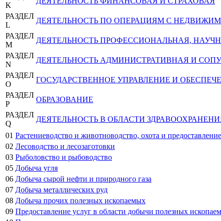
ДЕЯТЕЛЬНОСТЬ ФИНАНСОВАЯ И СТРАХОВАЯ
K
РАЗДЕЛ
ДЕЯТЕЛЬНОСТЬ ПО ОПЕРАЦИЯМ С НЕДВИЖ
L
РАЗДЕЛ
ДЕЯТЕЛЬНОСТЬ ПРОФЕССИОНАЛЬНАЯ, НАУЧН
M
РАЗДЕЛ
ДЕЯТЕЛЬНОСТЬ АДМИНИСТРАТИВНАЯ И СОП
N
РАЗДЕЛ
ГОСУДАРСТВЕННОЕ УПРАВЛЕНИЕ И ОБЕСПЕЧ
O
РАЗДЕЛ
ОБРАЗОВАНИЕ
P
РАЗДЕЛ
ДЕЯТЕЛЬНОСТЬ В ОБЛАСТИ ЗДРАВООХРАНЕН
Q
01
Растениеводство и животноводство, охота и предоставление
02
Лесоводство и лесозаготовки
03
Рыболовство и рыбоводство
05
Добыча угля
06
Добыча сырой нефти и природного газа
07
Добыча металлических руд
08
Добыча прочих полезных ископаемых
09
Предоставление услуг в области добычи полезных ископае