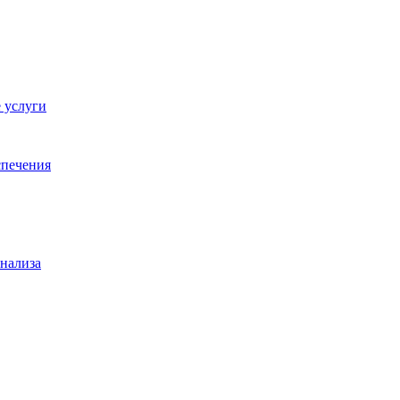
 услуги
спечения
анализа