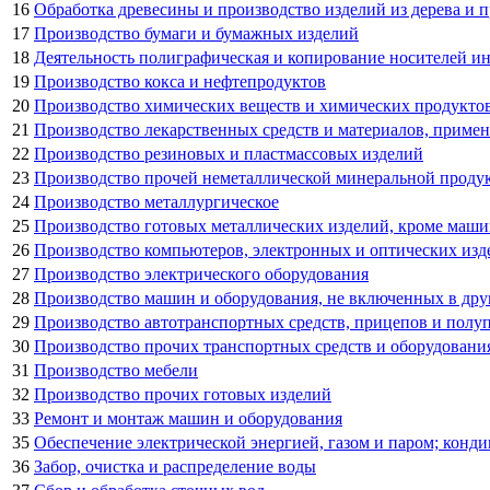
16
Обработка древесины и производство изделий из дерева и п
17
Производство бумаги и бумажных изделий
18
Деятельность полиграфическая и копирование носителей 
19
Производство кокса и нефтепродуктов
20
Производство химических веществ и химических продукто
21
Производство лекарственных средств и материалов, приме
22
Производство резиновых и пластмассовых изделий
23
Производство прочей неметаллической минеральной проду
24
Производство металлургическое
25
Производство готовых металлических изделий, кроме маши
26
Производство компьютеров, электронных и оптических изд
27
Производство электрического оборудования
28
Производство машин и оборудования, не включенных в др
29
Производство автотранспортных средств, прицепов и полу
30
Производство прочих транспортных средств и оборудовани
31
Производство мебели
32
Производство прочих готовых изделий
33
Ремонт и монтаж машин и оборудования
35
Обеспечение электрической энергией, газом и паром; конд
36
Забор, очистка и распределение воды