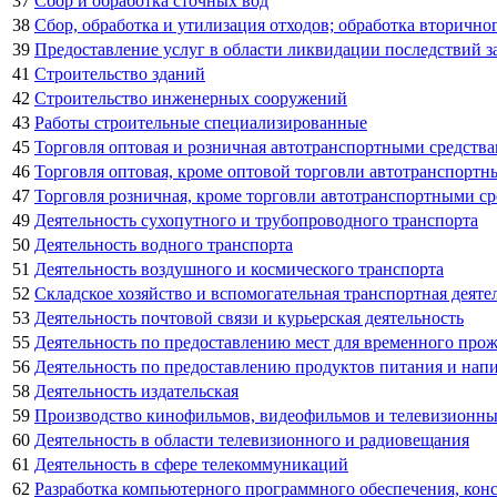
37
Сбор и обработка сточных вод
38
Сбор, обработка и утилизация отходов; обработка вторично
39
Предоставление услуг в области ликвидации последствий за
41
Строительство зданий
42
Строительство инженерных сооружений
43
Работы строительные специализированные
45
Торговля оптовая и розничная автотранспортными средств
46
Торговля оптовая, кроме оптовой торговли автотранспорт
47
Торговля розничная, кроме торговли автотранспортными с
49
Деятельность сухопутного и трубопроводного транспорта
50
Деятельность водного транспорта
51
Деятельность воздушного и космического транспорта
52
Складское хозяйство и вспомогательная транспортная деяте
53
Деятельность почтовой связи и курьерская деятельность
55
Деятельность по предоставлению мест для временного про
56
Деятельность по предоставлению продуктов питания и нап
58
Деятельность издательская
59
Производство кинофильмов, видеофильмов и телевизионных
60
Деятельность в области телевизионного и радиовещания
61
Деятельность в сфере телекоммуникаций
62
Разработка компьютерного программного обеспечения, конс