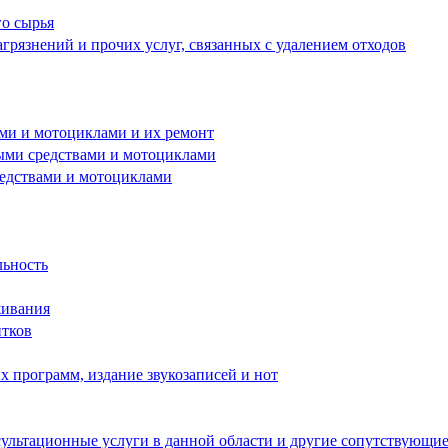
го сырья
грязнений и прочих услуг, связанных с удалением отходов
ами и мотоциклами и их ремонт
ными средствами и мотоциклами
редствами и мотоциклами
льность
живания
итков
 программ, издание звукозаписей и нот
ультационные услуги в данной области и другие сопутствующие