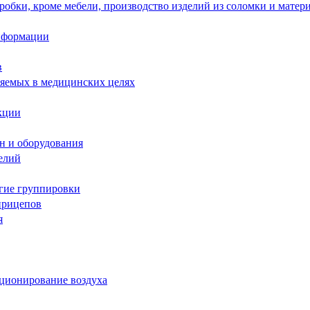
робки, кроме мебели, производство изделий из соломки и матер
информации
в
няемых в медицинских целях
кции
н и оборудования
елий
угие группировки
прицепов
я
иционирование воздуха