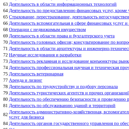
63
Деятельность в области информационных технологий
64
Деятельность по предоставлению финансовых услуг, кроме
65
Страхование, перестрахование, деятельность негосударств
66
Деятельность вспомогательная в сфере финансовых услуг и
68
Операции с недвижимым имуществом
69
Деятельность в области права и бухгалтерского учета
70
Деятельность головных офисов; консультирование по вопро
71
Деятельность в области архитектуры и инженерно-техничес
72
Научные исследования и разработки
73
Деятельность рекламная и исследование конъюнктуры рынк
74
Деятельность профессиональная научная и техническая про
75
Деятельность ветеринарная
77
Аренда и лизинг
78
Деятельность по трудоустройству и подбору персонала
79
Деятельность туристических агентств и прочих организаци
80
Деятельность по обеспечению безопасности и проведению 
81
Деятельность по обслуживанию зданий и территорий
Деятельность административно-хозяйственная, вспомогате
82
услуг для бизнеса
84
Деятельность органов государственного управления по обе