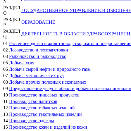
N
РАЗДЕЛ
ГОСУДАРСТВЕННОЕ УПРАВЛЕНИЕ И ОБЕСПЕЧ
O
РАЗДЕЛ
ОБРАЗОВАНИЕ
P
РАЗДЕЛ
ДЕЯТЕЛЬНОСТЬ В ОБЛАСТИ ЗДРАВООХРАНЕН
Q
01
Растениеводство и животноводство, охота и предоставление
02
Лесоводство и лесозаготовки
03
Рыболовство и рыбоводство
05
Добыча угля
06
Добыча сырой нефти и природного газа
07
Добыча металлических руд
08
Добыча прочих полезных ископаемых
09
Предоставление услуг в области добычи полезных ископае
10
Производство пищевых продуктов
11
Производство напитков
12
Производство табачных изделий
13
Производство текстильных изделий
14
Производство одежды
15
Производство кожи и изделий из кожи