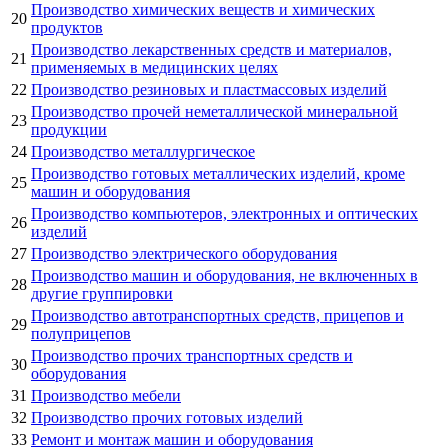
Производство химических веществ и химических
20
продуктов
Производство лекарственных средств и материалов,
21
применяемых в медицинских целях
22
Производство резиновых и пластмассовых изделий
Производство прочей неметаллической минеральной
23
продукции
24
Производство металлургическое
Производство готовых металлических изделий, кроме
25
машин и оборудования
Производство компьютеров, электронных и оптических
26
изделий
27
Производство электрического оборудования
Производство машин и оборудования, не включенных в
28
другие группировки
Производство автотранспортных средств, прицепов и
29
полуприцепов
Производство прочих транспортных средств и
30
оборудования
31
Производство мебели
32
Производство прочих готовых изделий
33
Ремонт и монтаж машин и оборудования