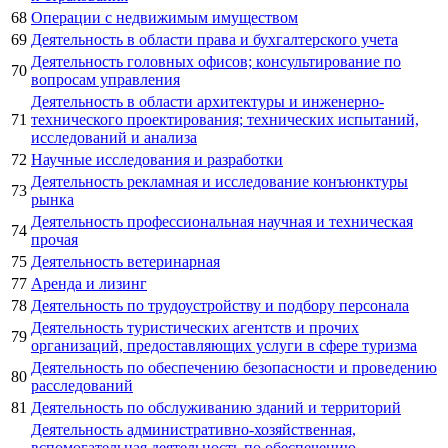
68
Операции с недвижимым имуществом
69
Деятельность в области права и бухгалтерского учета
Деятельность головных офисов; консультирование по
70
вопросам управления
Деятельность в области архитектуры и инженерно-
71
технического проектирования; технических испытаний,
исследований и анализа
72
Научные исследования и разработки
Деятельность рекламная и исследование конъюнктуры
73
рынка
Деятельность профессиональная научная и техническая
74
прочая
75
Деятельность ветеринарная
77
Аренда и лизинг
78
Деятельность по трудоустройству и подбору персонала
Деятельность туристических агентств и прочих
79
организаций, предоставляющих услуги в сфере туризма
Деятельность по обеспечению безопасности и проведению
80
расследований
81
Деятельность по обслуживанию зданий и территорий
Деятельность административно-хозяйственная,
вспомогательная деятельность по обеспечению