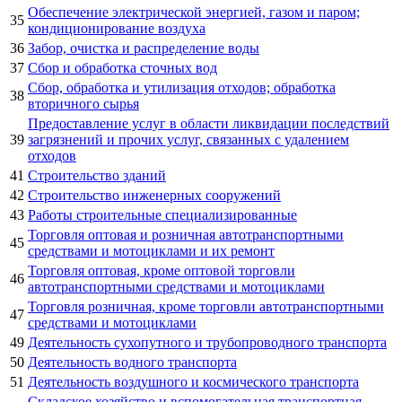
Обеспечение электрической энергией, газом и паром;
35
кондиционирование воздуха
36
Забор, очистка и распределение воды
37
Сбор и обработка сточных вод
Сбор, обработка и утилизация отходов; обработка
38
вторичного сырья
Предоставление услуг в области ликвидации последствий
39
загрязнений и прочих услуг, связанных с удалением
отходов
41
Строительство зданий
42
Строительство инженерных сооружений
43
Работы строительные специализированные
Торговля оптовая и розничная автотранспортными
45
средствами и мотоциклами и их ремонт
Торговля оптовая, кроме оптовой торговли
46
автотранспортными средствами и мотоциклами
Торговля розничная, кроме торговли автотранспортными
47
средствами и мотоциклами
49
Деятельность сухопутного и трубопроводного транспорта
50
Деятельность водного транспорта
51
Деятельность воздушного и космического транспорта
Складское хозяйство и вспомогательная транспортная