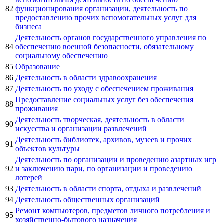
82
функционирования организации, деятельность по
предоставлению прочих вспомогательных услуг для
бизнеса
Деятельность органов государственного управления по
84
обеспечению военной безопасности, обязательному
социальному обеспечению
85
Образование
86
Деятельность в области здравоохранения
87
Деятельность по уходу с обеспечением проживания
Предоставление социальных услуг без обеспечения
88
проживания
Деятельность творческая, деятельность в области
90
искусства и организации развлечений
Деятельность библиотек, архивов, музеев и прочих
91
объектов культуры
Деятельность по организации и проведению азартных игр
92
и заключению пари, по организации и проведению
лотерей
93
Деятельность в области спорта, отдыха и развлечений
94
Деятельность общественных организаций
Ремонт компьютеров, предметов личного потребления и
95
хозяйственно-бытового назначения