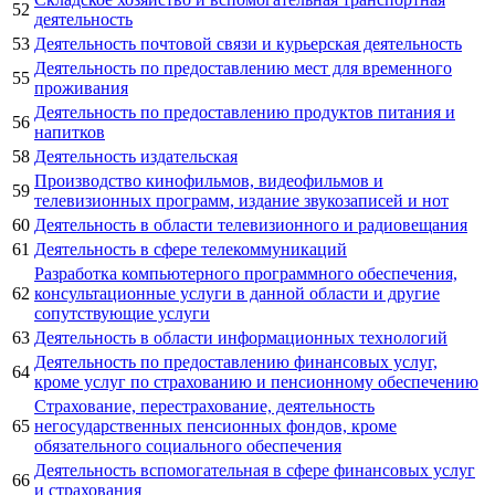
52
деятельность
53
Деятельность почтовой связи и курьерская деятельность
Деятельность по предоставлению мест для временного
55
проживания
Деятельность по предоставлению продуктов питания и
56
напитков
58
Деятельность издательская
Производство кинофильмов, видеофильмов и
59
телевизионных программ, издание звукозаписей и нот
60
Деятельность в области телевизионного и радиовещания
61
Деятельность в сфере телекоммуникаций
Разработка компьютерного программного обеспечения,
62
консультационные услуги в данной области и другие
сопутствующие услуги
63
Деятельность в области информационных технологий
Деятельность по предоставлению финансовых услуг,
64
кроме услуг по страхованию и пенсионному обеспечению
Страхование, перестрахование, деятельность
65
негосударственных пенсионных фондов, кроме
обязательного социального обеспечения
Деятельность вспомогательная в сфере финансовых услуг
66
и страхования