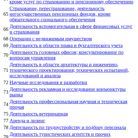
кроме услуг по страхованию и пенсионному обеспечению
Страхование, перестрахование, деятельность
65
негосударственных пенсионных фондов, кроме
обязательного социального обеспечения
Деятельность вспомогательная в сфере финансовых услуг
66
и страхования
68
Операции с недвижимым имуществом
69
Деятельность в области права и бухгалтерского учета
Деятельность головных офисов; консультирование по
70
вопросам управления
Деятельность в области архитектуры и инженерно-
71
технического проектирования; технических испытаний,
исследований и анализа
72
Научные исследования и разработки
Деятельность рекламная и исследование конъюнктуры
73
рынка
Деятельность профессиональная научная и техническая
74
прочая
75
Деятельность ветеринарная
77
Аренда и лизинг
78
Деятельность по трудоустройству и подбору персонала
Деятельность туристических агентств и прочих
79