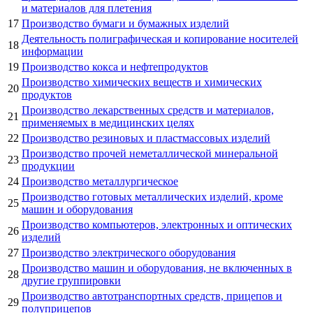
и материалов для плетения
17
Производство бумаги и бумажных изделий
Деятельность полиграфическая и копирование носителей
18
информации
19
Производство кокса и нефтепродуктов
Производство химических веществ и химических
20
продуктов
Производство лекарственных средств и материалов,
21
применяемых в медицинских целях
22
Производство резиновых и пластмассовых изделий
Производство прочей неметаллической минеральной
23
продукции
24
Производство металлургическое
Производство готовых металлических изделий, кроме
25
машин и оборудования
Производство компьютеров, электронных и оптических
26
изделий
27
Производство электрического оборудования
Производство машин и оборудования, не включенных в
28
другие группировки
Производство автотранспортных средств, прицепов и
29
полуприцепов