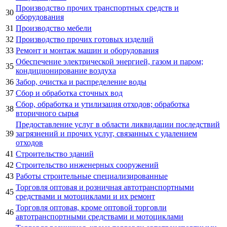
Производство прочих транспортных средств и
30
оборудования
31
Производство мебели
32
Производство прочих готовых изделий
33
Ремонт и монтаж машин и оборудования
Обеспечение электрической энергией, газом и паром;
35
кондиционирование воздуха
36
Забор, очистка и распределение воды
37
Сбор и обработка сточных вод
Сбор, обработка и утилизация отходов; обработка
38
вторичного сырья
Предоставление услуг в области ликвидации последствий
39
загрязнений и прочих услуг, связанных с удалением
отходов
41
Строительство зданий
42
Строительство инженерных сооружений
43
Работы строительные специализированные
Торговля оптовая и розничная автотранспортными
45
средствами и мотоциклами и их ремонт
Торговля оптовая, кроме оптовой торговли
46
автотранспортными средствами и мотоциклами