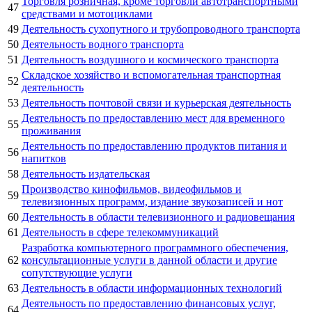
Торговля розничная, кроме торговли автотранспортными
47
средствами и мотоциклами
49
Деятельность сухопутного и трубопроводного транспорта
50
Деятельность водного транспорта
51
Деятельность воздушного и космического транспорта
Складское хозяйство и вспомогательная транспортная
52
деятельность
53
Деятельность почтовой связи и курьерская деятельность
Деятельность по предоставлению мест для временного
55
проживания
Деятельность по предоставлению продуктов питания и
56
напитков
58
Деятельность издательская
Производство кинофильмов, видеофильмов и
59
телевизионных программ, издание звукозаписей и нот
60
Деятельность в области телевизионного и радиовещания
61
Деятельность в сфере телекоммуникаций
Разработка компьютерного программного обеспечения,
62
консультационные услуги в данной области и другие
сопутствующие услуги
63
Деятельность в области информационных технологий
Деятельность по предоставлению финансовых услуг,
64