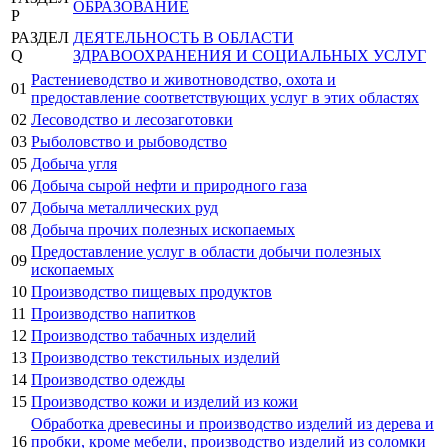
ОБРАЗОВАНИЕ
P
РАЗДЕЛ
ДЕЯТЕЛЬНОСТЬ В ОБЛАСТИ
Q
ЗДРАВООХРАНЕНИЯ И СОЦИАЛЬНЫХ УСЛУГ
Растениеводство и животноводство, охота и
01
предоставление соответствующих услуг в этих областях
02
Лесоводство и лесозаготовки
03
Рыболовство и рыбоводство
05
Добыча угля
06
Добыча сырой нефти и природного газа
07
Добыча металлических руд
08
Добыча прочих полезных ископаемых
Предоставление услуг в области добычи полезных
09
ископаемых
10
Производство пищевых продуктов
11
Производство напитков
12
Производство табачных изделий
13
Производство текстильных изделий
14
Производство одежды
15
Производство кожи и изделий из кожи
Обработка древесины и производство изделий из дерева и
16
пробки, кроме мебели, производство изделий из соломки