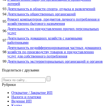
лотерей
93
Деятельность в области спорта, отдыха и развлечений
94
Деятельность общественных организаций
Ремонт компьютеров, предметов личного потребления и
95
хозяйственно-бытового назначения
Деятельность по предоставлению прочих персональных
96
услуг
Деятельность домашних хозяйств с наемными
97
работниками
Деятельность недифференцированная частных домашних
98
хозяйств по производству товаров и предоставлению
услуг для собственного потребления
99
Деятельность экстерриториальных организаций и органов
Поделиться с друзьями
Рубрики
Открытие / Закрытие ИП
Налоги и платежи
Ведение ИП
Кадры