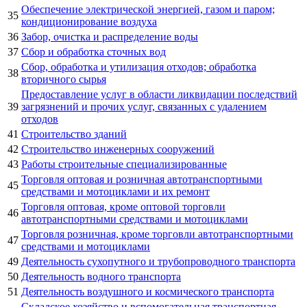
Обеспечение электрической энергией, газом и паром;
35
кондиционирование воздуха
36
Забор, очистка и распределение воды
37
Сбор и обработка сточных вод
Сбор, обработка и утилизация отходов; обработка
38
вторичного сырья
Предоставление услуг в области ликвидации последствий
39
загрязнений и прочих услуг, связанных с удалением
отходов
41
Строительство зданий
42
Строительство инженерных сооружений
43
Работы строительные специализированные
Торговля оптовая и розничная автотранспортными
45
средствами и мотоциклами и их ремонт
Торговля оптовая, кроме оптовой торговли
46
автотранспортными средствами и мотоциклами
Торговля розничная, кроме торговли автотранспортными
47
средствами и мотоциклами
49
Деятельность сухопутного и трубопроводного транспорта
50
Деятельность водного транспорта
51
Деятельность воздушного и космического транспорта
Складское хозяйство и вспомогательная транспортная