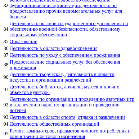
82
функционирования организации, деятельность по
предоставлению прочих вспомогательных услуг для
бизнеса
Деятельность органов государственного управления по
84
обеспечению военной безопасности, обязательному
социальному обеспечению
85
Образование
86
Деятельность в области здравоохранения
87
Деятельность по уходу с обеспечением проживания
Предоставление социальных услуг без обеспечения
88
проживания
Деятельность творческая, деятельность в области
90
искусства и организации развлечений
Деятельность библиотек, архивов, музеев и прочих
91
объектов культуры
Деятельность по организации и проведению азартных игр
92
и заключению пари, по организации и проведению
лотерей
93
Деятельность в области спорта, отдыха и развлечений
94
Деятельность общественных организаций
Ремонт компьютеров, предметов личного потребления и
95
хозяйственно-бытового назначения