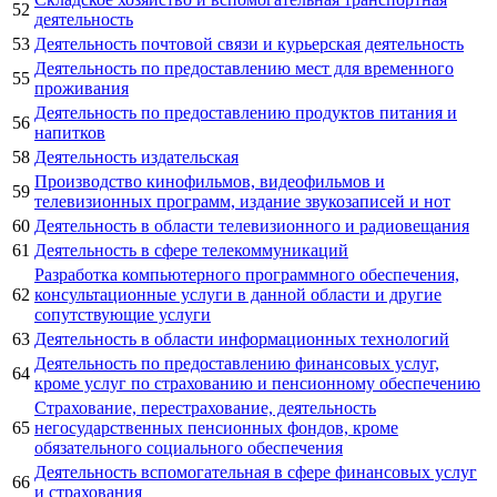
52
деятельность
53
Деятельность почтовой связи и курьерская деятельность
Деятельность по предоставлению мест для временного
55
проживания
Деятельность по предоставлению продуктов питания и
56
напитков
58
Деятельность издательская
Производство кинофильмов, видеофильмов и
59
телевизионных программ, издание звукозаписей и нот
60
Деятельность в области телевизионного и радиовещания
61
Деятельность в сфере телекоммуникаций
Разработка компьютерного программного обеспечения,
62
консультационные услуги в данной области и другие
сопутствующие услуги
63
Деятельность в области информационных технологий
Деятельность по предоставлению финансовых услуг,
64
кроме услуг по страхованию и пенсионному обеспечению
Страхование, перестрахование, деятельность
65
негосударственных пенсионных фондов, кроме
обязательного социального обеспечения
Деятельность вспомогательная в сфере финансовых услуг
66
и страхования