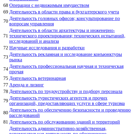
68
Операции с недвижимым имуществом
69
Деятельность в области права и бухгалтерского учета
Деятельность головных офисов; консультирование по
70
вопросам управления
Деятельность в области архитектуры и инженерно-
71
технического проектирования; технических испытаний,
исследований и анализа
72
Научные исследования и разработки
Деятельность рекламная и исследование конъюнктуры
73
рынка
Деятельность профессиональная научная и техническая
74
прочая
75
Деятельность ветеринарная
77
Аренда и лизинг
78
Деятельность по трудоустройству и подбору персонала
Деятельность туристических агентств и прочих
79
организаций, предоставляющих услуги в сфере туризма
Деятельность по обеспечению безопасности и проведению
80
расследований
81
Деятельность по обслуживанию зданий и территорий
Деятельность административно-хозяйственная,
вспомогательная деятельность по обеспечению