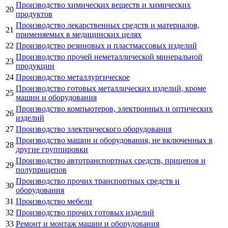
Производство химических веществ и химических
20
продуктов
Производство лекарственных средств и материалов,
21
применяемых в медицинских целях
22
Производство резиновых и пластмассовых изделий
Производство прочей неметаллической минеральной
23
продукции
24
Производство металлургическое
Производство готовых металлических изделий, кроме
25
машин и оборудования
Производство компьютеров, электронных и оптических
26
изделий
27
Производство электрического оборудования
Производство машин и оборудования, не включенных в
28
другие группировки
Производство автотранспортных средств, прицепов и
29
полуприцепов
Производство прочих транспортных средств и
30
оборудования
31
Производство мебели
32
Производство прочих готовых изделий
33
Ремонт и монтаж машин и оборудования