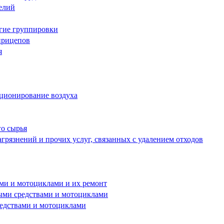
елий
угие группировки
прицепов
я
иционирование воздуха
го сырья
грязнений и прочих услуг, связанных с удалением отходов
ами и мотоциклами и их ремонт
ными средствами и мотоциклами
редствами и мотоциклами