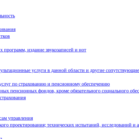
льность
живания
итков
 программ, издание звукозаписей и нот
ультационные услуги в данной области и другие сопутствующие
 услуг по страхованию и пенсионному обеспечению
енных пенсионных фондов, кроме обязательного социального обе
 страхования
сам управления
кого проектирования; технических испытаний, исследований и 
а