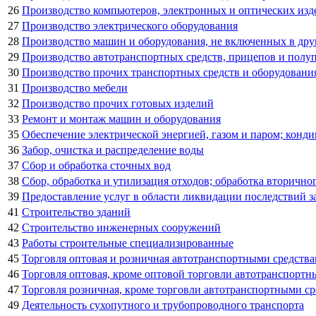
26
Производство компьютеров, электронных и оптических изд
27
Производство электрического оборудования
28
Производство машин и оборудования, не включенных в др
29
Производство автотранспортных средств, прицепов и полу
30
Производство прочих транспортных средств и оборудовани
31
Производство мебели
32
Производство прочих готовых изделий
33
Ремонт и монтаж машин и оборудования
35
Обеспечение электрической энергией, газом и паром; конд
36
Забор, очистка и распределение воды
37
Сбор и обработка сточных вод
38
Сбор, обработка и утилизация отходов; обработка вторично
39
Предоставление услуг в области ликвидации последствий за
41
Строительство зданий
42
Строительство инженерных сооружений
43
Работы строительные специализированные
45
Торговля оптовая и розничная автотранспортными средств
46
Торговля оптовая, кроме оптовой торговли автотранспорт
47
Торговля розничная, кроме торговли автотранспортными с
49
Деятельность сухопутного и трубопроводного транспорта