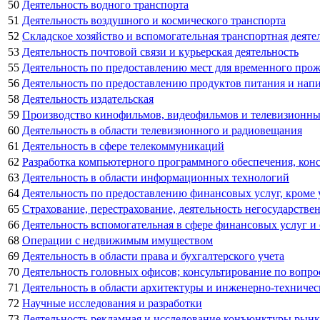
50
Деятельность водного транспорта
51
Деятельность воздушного и космического транспорта
52
Складское хозяйство и вспомогательная транспортная деяте
53
Деятельность почтовой связи и курьерская деятельность
55
Деятельность по предоставлению мест для временного про
56
Деятельность по предоставлению продуктов питания и нап
58
Деятельность издательская
59
Производство кинофильмов, видеофильмов и телевизионных
60
Деятельность в области телевизионного и радиовещания
61
Деятельность в сфере телекоммуникаций
62
Разработка компьютерного программного обеспечения, конс
63
Деятельность в области информационных технологий
64
Деятельность по предоставлению финансовых услуг, кроме
65
Страхование, перестрахование, деятельность негосударств
66
Деятельность вспомогательная в сфере финансовых услуг и
68
Операции с недвижимым имуществом
69
Деятельность в области права и бухгалтерского учета
70
Деятельность головных офисов; консультирование по вопро
71
Деятельность в области архитектуры и инженерно-техничес
72
Научные исследования и разработки
73
Деятельность рекламная и исследование конъюнктуры рынк