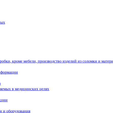
мых
робки, кроме мебели, производство изделий из соломки и матер
информации
в
няемых в медицинских целях
кции
н и оборудования