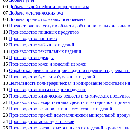
05
Добыча угля
06
Добыча сырой нефти и природного газа
07
Добыча металлических руд
08
Добыча прочих полезных ископаемых
09
Предоставление услуг в области добычи полезных ископае
10
Производство пищевых продуктов
11
Производство напитков
12
Производство табачных изделий
13
Производство текстильных изделий
14
Производство одежды
15
Производство кожи и изделий из кожи
16
Обработка древесины и производство изделий из дерева и п
17
Производство бумаги и бумажных изделий
18
Деятельность полиграфическая и копирование носителей 
19
Производство кокса и нефтепродуктов
20
Производство химических веществ и химических продукто
21
Производство лекарственных средств и материалов, приме
22
Производство резиновых и пластмассовых изделий
23
Производство прочей неметаллической минеральной проду
24
Производство металлургическое
25
Производство готовых металлических изделий, кроме маши