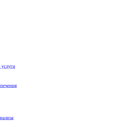
 услуги
спечения
анализа