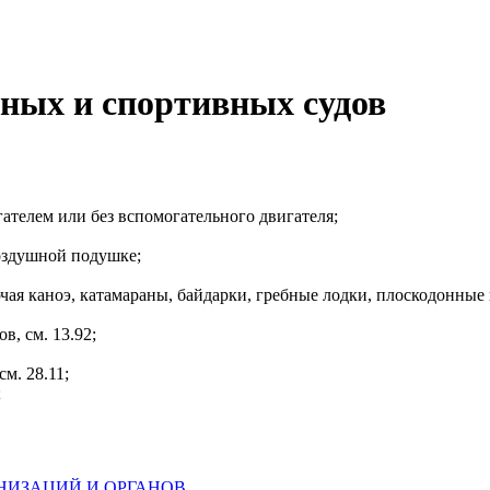
чных и спортивных судов
гателем или без вспомогательного двигателя;
воздушной подушке;
чая каноэ, катамараны, байдарки, гребные лодки, плоскодонные
в, см. 13.92;
м. 28.11;
;
НИЗАЦИЙ И ОРГАНОВ