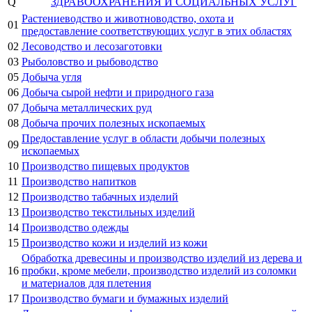
Q
ЗДРАВООХРАНЕНИЯ И СОЦИАЛЬНЫХ УСЛУГ
Растениеводство и животноводство, охота и
01
предоставление соответствующих услуг в этих областях
02
Лесоводство и лесозаготовки
03
Рыболовство и рыбоводство
05
Добыча угля
06
Добыча сырой нефти и природного газа
07
Добыча металлических руд
08
Добыча прочих полезных ископаемых
Предоставление услуг в области добычи полезных
09
ископаемых
10
Производство пищевых продуктов
11
Производство напитков
12
Производство табачных изделий
13
Производство текстильных изделий
14
Производство одежды
15
Производство кожи и изделий из кожи
Обработка древесины и производство изделий из дерева и
16
пробки, кроме мебели, производство изделий из соломки
и материалов для плетения
17
Производство бумаги и бумажных изделий