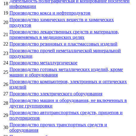
Деятельность полиграфическая и копирование носителей
18
информации
19
Производство кокса и нефтепродуктов
Производство химических веществ и химических
20
продуктов
Производство лекарственных средств и материалов,
21
применяемых в медицинских целях
22
Производство резиновых и пластмассовых изделий
Производство прочей неметаллической минеральной
23
продукции
24
Производство металлургическое
Производство готовых металлических изделий, кроме
25
машин и оборудования
Производство компьютеров, электронных и оптических
26
изделий
27
Производство электрического оборудования
Производство машин и оборудования, не включенных в
28
другие группировки
Производство автотранспортных средств, прицепов и
29
полуприцепов
Производство прочих транспортных средств и
30
оборудования