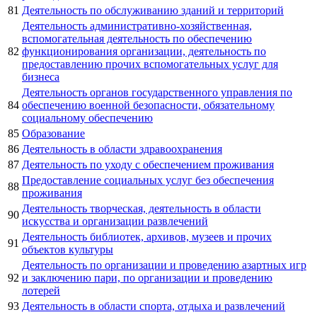
81
Деятельность по обслуживанию зданий и территорий
Деятельность административно-хозяйственная,
вспомогательная деятельность по обеспечению
82
функционирования организации, деятельность по
предоставлению прочих вспомогательных услуг для
бизнеса
Деятельность органов государственного управления по
84
обеспечению военной безопасности, обязательному
социальному обеспечению
85
Образование
86
Деятельность в области здравоохранения
87
Деятельность по уходу с обеспечением проживания
Предоставление социальных услуг без обеспечения
88
проживания
Деятельность творческая, деятельность в области
90
искусства и организации развлечений
Деятельность библиотек, архивов, музеев и прочих
91
объектов культуры
Деятельность по организации и проведению азартных игр
92
и заключению пари, по организации и проведению
лотерей
93
Деятельность в области спорта, отдыха и развлечений