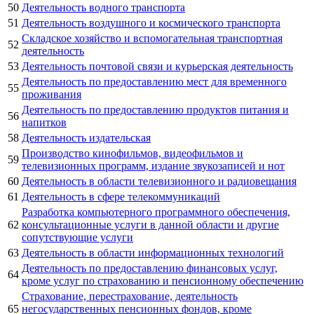
50
Деятельность водного транспорта
51
Деятельность воздушного и космического транспорта
Складское хозяйство и вспомогательная транспортная
52
деятельность
53
Деятельность почтовой связи и курьерская деятельность
Деятельность по предоставлению мест для временного
55
проживания
Деятельность по предоставлению продуктов питания и
56
напитков
58
Деятельность издательская
Производство кинофильмов, видеофильмов и
59
телевизионных программ, издание звукозаписей и нот
60
Деятельность в области телевизионного и радиовещания
61
Деятельность в сфере телекоммуникаций
Разработка компьютерного программного обеспечения,
62
консультационные услуги в данной области и другие
сопутствующие услуги
63
Деятельность в области информационных технологий
Деятельность по предоставлению финансовых услуг,
64
кроме услуг по страхованию и пенсионному обеспечению
Страхование, перестрахование, деятельность
65
негосударственных пенсионных фондов, кроме