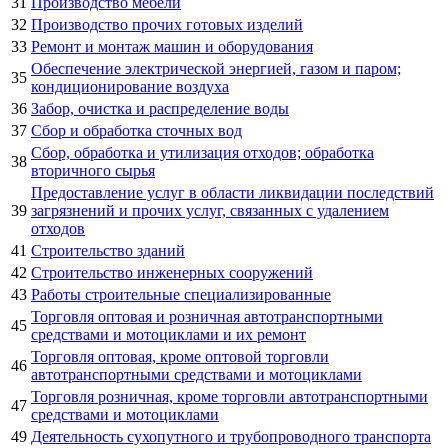
31
Производство мебели
32
Производство прочих готовых изделий
33
Ремонт и монтаж машин и оборудования
Обеспечение электрической энергией, газом и паром;
35
кондиционирование воздуха
36
Забор, очистка и распределение воды
37
Сбор и обработка сточных вод
Сбор, обработка и утилизация отходов; обработка
38
вторичного сырья
Предоставление услуг в области ликвидации последствий
39
загрязнений и прочих услуг, связанных с удалением
отходов
41
Строительство зданий
42
Строительство инженерных сооружений
43
Работы строительные специализированные
Торговля оптовая и розничная автотранспортными
45
средствами и мотоциклами и их ремонт
Торговля оптовая, кроме оптовой торговли
46
автотранспортными средствами и мотоциклами
Торговля розничная, кроме торговли автотранспортными
47
средствами и мотоциклами
49
Деятельность сухопутного и трубопроводного транспорта