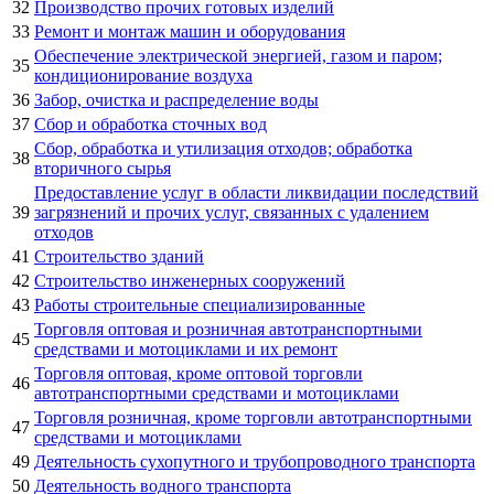
32
Производство прочих готовых изделий
33
Ремонт и монтаж машин и оборудования
Обеспечение электрической энергией, газом и паром;
35
кондиционирование воздуха
36
Забор, очистка и распределение воды
37
Сбор и обработка сточных вод
Сбор, обработка и утилизация отходов; обработка
38
вторичного сырья
Предоставление услуг в области ликвидации последствий
39
загрязнений и прочих услуг, связанных с удалением
отходов
41
Строительство зданий
42
Строительство инженерных сооружений
43
Работы строительные специализированные
Торговля оптовая и розничная автотранспортными
45
средствами и мотоциклами и их ремонт
Торговля оптовая, кроме оптовой торговли
46
автотранспортными средствами и мотоциклами
Торговля розничная, кроме торговли автотранспортными
47
средствами и мотоциклами
49
Деятельность сухопутного и трубопроводного транспорта
50
Деятельность водного транспорта