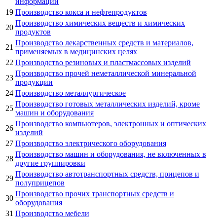
информации
19
Производство кокса и нефтепродуктов
Производство химических веществ и химических
20
продуктов
Производство лекарственных средств и материалов,
21
применяемых в медицинских целях
22
Производство резиновых и пластмассовых изделий
Производство прочей неметаллической минеральной
23
продукции
24
Производство металлургическое
Производство готовых металлических изделий, кроме
25
машин и оборудования
Производство компьютеров, электронных и оптических
26
изделий
27
Производство электрического оборудования
Производство машин и оборудования, не включенных в
28
другие группировки
Производство автотранспортных средств, прицепов и
29
полуприцепов
Производство прочих транспортных средств и
30
оборудования
31
Производство мебели