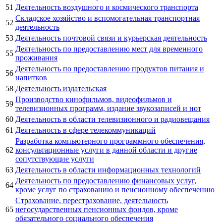
51
Деятельность воздушного и космического транспорта
Складское хозяйство и вспомогательная транспортная
52
деятельность
53
Деятельность почтовой связи и курьерская деятельность
Деятельность по предоставлению мест для временного
55
проживания
Деятельность по предоставлению продуктов питания и
56
напитков
58
Деятельность издательская
Производство кинофильмов, видеофильмов и
59
телевизионных программ, издание звукозаписей и нот
60
Деятельность в области телевизионного и радиовещания
61
Деятельность в сфере телекоммуникаций
Разработка компьютерного программного обеспечения,
62
консультационные услуги в данной области и другие
сопутствующие услуги
63
Деятельность в области информационных технологий
Деятельность по предоставлению финансовых услуг,
64
кроме услуг по страхованию и пенсионному обеспечению
Страхование, перестрахование, деятельность
65
негосударственных пенсионных фондов, кроме
обязательного социального обеспечения