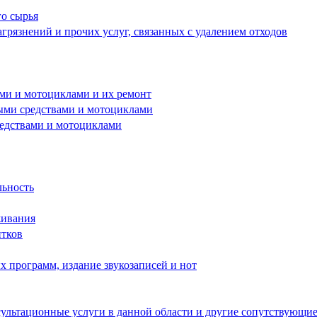
го сырья
грязнений и прочих услуг, связанных с удалением отходов
ами и мотоциклами и их ремонт
ными средствами и мотоциклами
редствами и мотоциклами
льность
живания
итков
 программ, издание звукозаписей и нот
ультационные услуги в данной области и другие сопутствующие