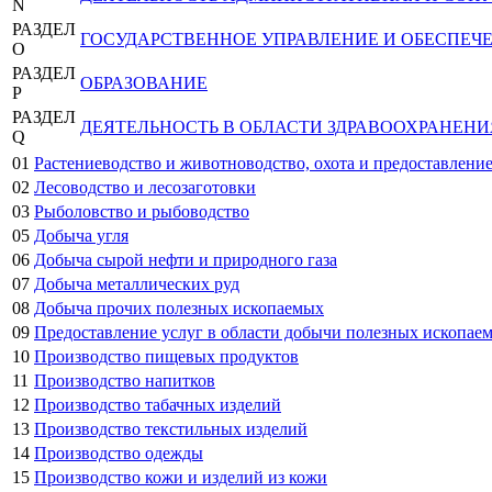
N
РАЗДЕЛ
ГОСУДАРСТВЕННОЕ УПРАВЛЕНИЕ И ОБЕСПЕЧ
O
РАЗДЕЛ
ОБРАЗОВАНИЕ
P
РАЗДЕЛ
ДЕЯТЕЛЬНОСТЬ В ОБЛАСТИ ЗДРАВООХРАНЕН
Q
01
Растениеводство и животноводство, охота и предоставление
02
Лесоводство и лесозаготовки
03
Рыболовство и рыбоводство
05
Добыча угля
06
Добыча сырой нефти и природного газа
07
Добыча металлических руд
08
Добыча прочих полезных ископаемых
09
Предоставление услуг в области добычи полезных ископае
10
Производство пищевых продуктов
11
Производство напитков
12
Производство табачных изделий
13
Производство текстильных изделий
14
Производство одежды
15
Производство кожи и изделий из кожи