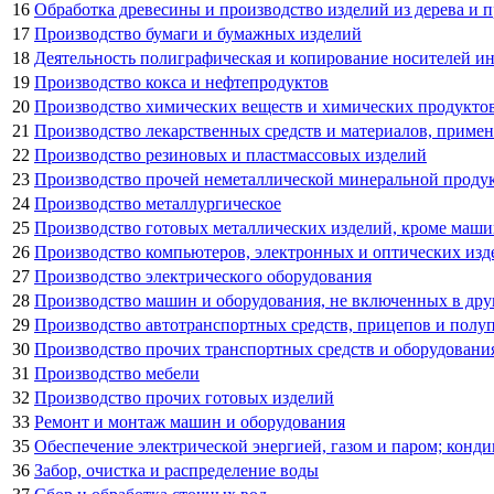
16
Обработка древесины и производство изделий из дерева и п
17
Производство бумаги и бумажных изделий
18
Деятельность полиграфическая и копирование носителей 
19
Производство кокса и нефтепродуктов
20
Производство химических веществ и химических продукто
21
Производство лекарственных средств и материалов, приме
22
Производство резиновых и пластмассовых изделий
23
Производство прочей неметаллической минеральной проду
24
Производство металлургическое
25
Производство готовых металлических изделий, кроме маши
26
Производство компьютеров, электронных и оптических изд
27
Производство электрического оборудования
28
Производство машин и оборудования, не включенных в др
29
Производство автотранспортных средств, прицепов и полу
30
Производство прочих транспортных средств и оборудовани
31
Производство мебели
32
Производство прочих готовых изделий
33
Ремонт и монтаж машин и оборудования
35
Обеспечение электрической энергией, газом и паром; конд
36
Забор, очистка и распределение воды