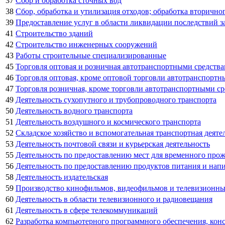
37
Сбор и обработка сточных вод
38
Сбор, обработка и утилизация отходов; обработка вторично
39
Предоставление услуг в области ликвидации последствий за
41
Строительство зданий
42
Строительство инженерных сооружений
43
Работы строительные специализированные
45
Торговля оптовая и розничная автотранспортными средств
46
Торговля оптовая, кроме оптовой торговли автотранспорт
47
Торговля розничная, кроме торговли автотранспортными с
49
Деятельность сухопутного и трубопроводного транспорта
50
Деятельность водного транспорта
51
Деятельность воздушного и космического транспорта
52
Складское хозяйство и вспомогательная транспортная деяте
53
Деятельность почтовой связи и курьерская деятельность
55
Деятельность по предоставлению мест для временного про
56
Деятельность по предоставлению продуктов питания и нап
58
Деятельность издательская
59
Производство кинофильмов, видеофильмов и телевизионных
60
Деятельность в области телевизионного и радиовещания
61
Деятельность в сфере телекоммуникаций
62
Разработка компьютерного программного обеспечения, конс