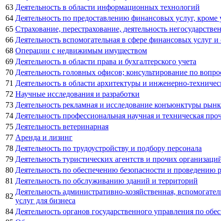
63
Деятельность в области информационных технологий
64
Деятельность по предоставлению финансовых услуг, кроме
65
Страхование, перестрахование, деятельность негосударств
66
Деятельность вспомогательная в сфере финансовых услуг и
68
Операции с недвижимым имуществом
69
Деятельность в области права и бухгалтерского учета
70
Деятельность головных офисов; консультирование по вопро
71
Деятельность в области архитектуры и инженерно-техничес
72
Научные исследования и разработки
73
Деятельность рекламная и исследование конъюнктуры рынк
74
Деятельность профессиональная научная и техническая про
75
Деятельность ветеринарная
77
Аренда и лизинг
78
Деятельность по трудоустройству и подбору персонала
79
Деятельность туристических агентств и прочих организаци
80
Деятельность по обеспечению безопасности и проведению 
81
Деятельность по обслуживанию зданий и территорий
Деятельность административно-хозяйственная, вспомогате
82
услуг для бизнеса
84
Деятельность органов государственного управления по обе