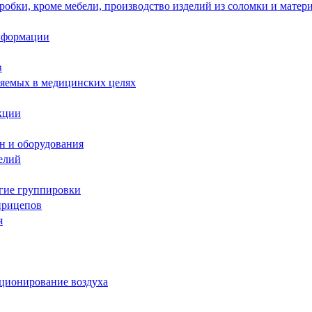
робки, кроме мебели, производство изделий из соломки и матер
информации
в
няемых в медицинских целях
кции
н и оборудования
елий
угие группировки
прицепов
я
иционирование воздуха