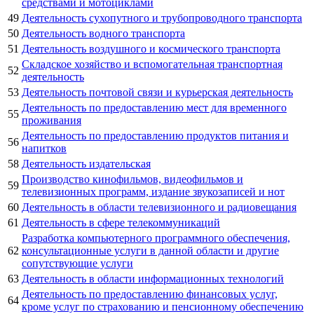
средствами и мотоциклами
49
Деятельность сухопутного и трубопроводного транспорта
50
Деятельность водного транспорта
51
Деятельность воздушного и космического транспорта
Складское хозяйство и вспомогательная транспортная
52
деятельность
53
Деятельность почтовой связи и курьерская деятельность
Деятельность по предоставлению мест для временного
55
проживания
Деятельность по предоставлению продуктов питания и
56
напитков
58
Деятельность издательская
Производство кинофильмов, видеофильмов и
59
телевизионных программ, издание звукозаписей и нот
60
Деятельность в области телевизионного и радиовещания
61
Деятельность в сфере телекоммуникаций
Разработка компьютерного программного обеспечения,
62
консультационные услуги в данной области и другие
сопутствующие услуги
63
Деятельность в области информационных технологий
Деятельность по предоставлению финансовых услуг,
64
кроме услуг по страхованию и пенсионному обеспечению