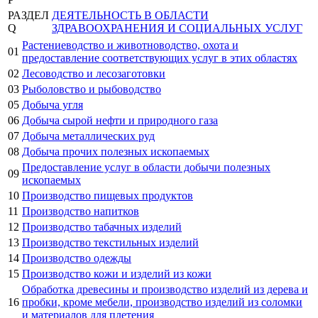
РАЗДЕЛ
ДЕЯТЕЛЬНОСТЬ В ОБЛАСТИ
Q
ЗДРАВООХРАНЕНИЯ И СОЦИАЛЬНЫХ УСЛУГ
Растениеводство и животноводство, охота и
01
предоставление соответствующих услуг в этих областях
02
Лесоводство и лесозаготовки
03
Рыболовство и рыбоводство
05
Добыча угля
06
Добыча сырой нефти и природного газа
07
Добыча металлических руд
08
Добыча прочих полезных ископаемых
Предоставление услуг в области добычи полезных
09
ископаемых
10
Производство пищевых продуктов
11
Производство напитков
12
Производство табачных изделий
13
Производство текстильных изделий
14
Производство одежды
15
Производство кожи и изделий из кожи
Обработка древесины и производство изделий из дерева и
16
пробки, кроме мебели, производство изделий из соломки
и материалов для плетения