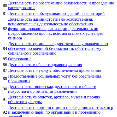
Деятельность по обеспечению безопасности и проведению
80
расследований
81
Деятельность по обслуживанию зданий и территорий
Деятельность административно-хозяйственная,
вспомогательная деятельность по обеспечению
82
функционирования организации, деятельность по
предоставлению прочих вспомогательных услуг для
бизнеса
Деятельность органов государственного управления по
84
обеспечению военной безопасности, обязательному
социальному обеспечению
85
Образование
86
Деятельность в области здравоохранения
87
Деятельность по уходу с обеспечением проживания
Предоставление социальных услуг без обеспечения
88
проживания
Деятельность творческая, деятельность в области
90
искусства и организации развлечений
Деятельность библиотек, архивов, музеев и прочих
91
объектов культуры
Деятельность по организации и проведению азартных игр
92
и заключению пари, по организации и проведению
лотерей