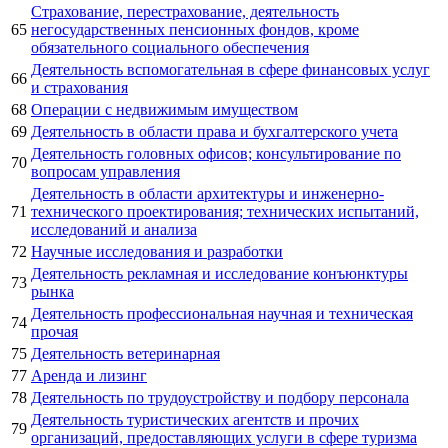
Страхование, перестрахование, деятельность
65
негосударственных пенсионных фондов, кроме
обязательного социального обеспечения
Деятельность вспомогательная в сфере финансовых услуг
66
и страхования
68
Операции с недвижимым имуществом
69
Деятельность в области права и бухгалтерского учета
Деятельность головных офисов; консультирование по
70
вопросам управления
Деятельность в области архитектуры и инженерно-
71
технического проектирования; технических испытаний,
исследований и анализа
72
Научные исследования и разработки
Деятельность рекламная и исследование конъюнктуры
73
рынка
Деятельность профессиональная научная и техническая
74
прочая
75
Деятельность ветеринарная
77
Аренда и лизинг
78
Деятельность по трудоустройству и подбору персонала
Деятельность туристических агентств и прочих
79
организаций, предоставляющих услуги в сфере туризма