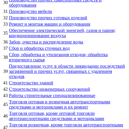
30
оборудования
31
Производство мебели
32
Производство прочих готовых изделий
33
Ремонт и монтаж машин и оборудования
Обеспечение электрической энергией, газом и паром;
35
кондиционирование воздуха
36
Забор, очистка и распределение воды
37
Сбор и обработка сточных вод
Сбор, обработка и утилизация отходов; обработка
38
вторичного сырья
Предоставление услуг в области ликвидации последствий
39
загрязнений и прочих услуг, связанных с удалением
отходов
41
Строительство зданий
42
Строительство инженерных сооружений
43
Работы строительные специализированные
Торговля оптовая и розничная автотранспортными
45
средствами и мотоциклами и их ремонт
Торговля оптовая, кроме оптовой торговли
46
автотранспортными средствами и мотоциклами
Торговля розничная, кроме торговли автотранспортными
47