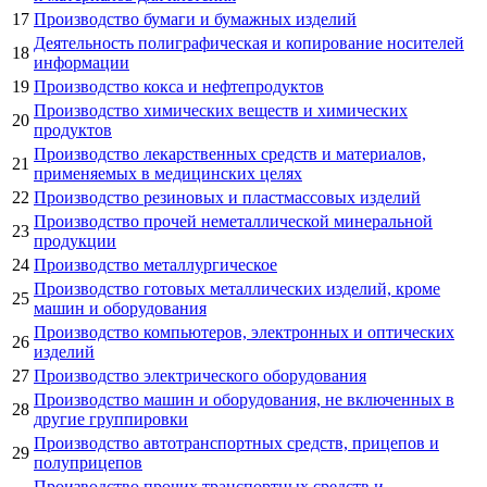
17
Производство бумаги и бумажных изделий
Деятельность полиграфическая и копирование носителей
18
информации
19
Производство кокса и нефтепродуктов
Производство химических веществ и химических
20
продуктов
Производство лекарственных средств и материалов,
21
применяемых в медицинских целях
22
Производство резиновых и пластмассовых изделий
Производство прочей неметаллической минеральной
23
продукции
24
Производство металлургическое
Производство готовых металлических изделий, кроме
25
машин и оборудования
Производство компьютеров, электронных и оптических
26
изделий
27
Производство электрического оборудования
Производство машин и оборудования, не включенных в
28
другие группировки
Производство автотранспортных средств, прицепов и
29
полуприцепов
Производство прочих транспортных средств и