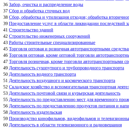
36
Забор, очистка и распределение воды
37
Сбор и обработка сточных вод
38
Сбор, обработка и утилизация отходов; обработка вторично
39
Предоставление услуг в области ликвидации последствий за
41
Строительство зданий
42
Строительство инженерных сооружений
43
Работы строительные специализированные
45
Торговля оптовая и розничная автотранспортными средств
46
Торговля оптовая, кроме оптовой торговли автотранспорт
47
Торговля розничная, кроме торговли автотранспортными с
49
Деятельность сухопутного и трубопроводного транспорта
50
Деятельность водного транспорта
51
Деятельность воздушного и космического транспорта
52
Складское хозяйство и вспомогательная транспортная деяте
53
Деятельность почтовой связи и курьерская деятельность
55
Деятельность по предоставлению мест для временного про
56
Деятельность по предоставлению продуктов питания и нап
58
Деятельность издательская
59
Производство кинофильмов, видеофильмов и телевизионных
60
Деятельность в области телевизионного и радиовещания