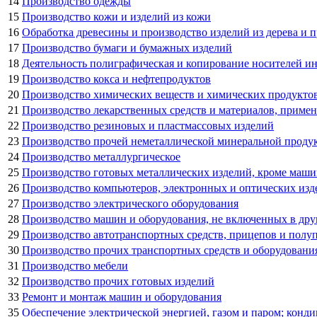
14
Производство одежды
15
Производство кожи и изделий из кожи
16
Обработка древесины и производство изделий из дерева и п
17
Производство бумаги и бумажных изделий
18
Деятельность полиграфическая и копирование носителей 
19
Производство кокса и нефтепродуктов
20
Производство химических веществ и химических продукто
21
Производство лекарственных средств и материалов, приме
22
Производство резиновых и пластмассовых изделий
23
Производство прочей неметаллической минеральной проду
24
Производство металлургическое
25
Производство готовых металлических изделий, кроме маши
26
Производство компьютеров, электронных и оптических изд
27
Производство электрического оборудования
28
Производство машин и оборудования, не включенных в др
29
Производство автотранспортных средств, прицепов и полу
30
Производство прочих транспортных средств и оборудовани
31
Производство мебели
32
Производство прочих готовых изделий
33
Ремонт и монтаж машин и оборудования
35
Обеспечение электрической энергией, газом и паром; конд