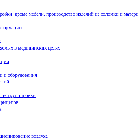
робки, кроме мебели, производство изделий из соломки и матер
информации
в
няемых в медицинских целях
кции
н и оборудования
елий
угие группировки
прицепов
я
иционирование воздуха