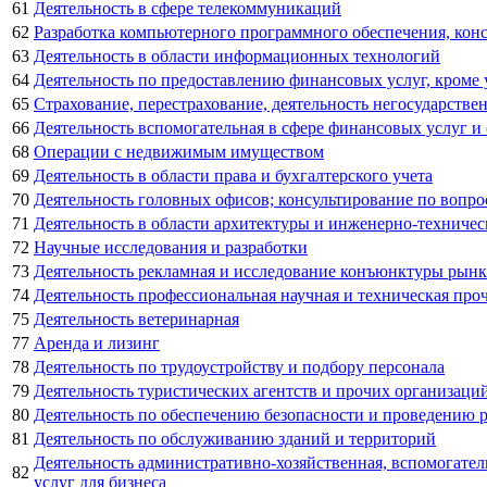
61
Деятельность в сфере телекоммуникаций
62
Разработка компьютерного программного обеспечения, конс
63
Деятельность в области информационных технологий
64
Деятельность по предоставлению финансовых услуг, кроме
65
Страхование, перестрахование, деятельность негосударств
66
Деятельность вспомогательная в сфере финансовых услуг и
68
Операции с недвижимым имуществом
69
Деятельность в области права и бухгалтерского учета
70
Деятельность головных офисов; консультирование по вопро
71
Деятельность в области архитектуры и инженерно-техничес
72
Научные исследования и разработки
73
Деятельность рекламная и исследование конъюнктуры рынк
74
Деятельность профессиональная научная и техническая про
75
Деятельность ветеринарная
77
Аренда и лизинг
78
Деятельность по трудоустройству и подбору персонала
79
Деятельность туристических агентств и прочих организаци
80
Деятельность по обеспечению безопасности и проведению 
81
Деятельность по обслуживанию зданий и территорий
Деятельность административно-хозяйственная, вспомогате
82
услуг для бизнеса