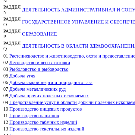
M
РАЗДЕЛ
ДЕЯТЕЛЬНОСТЬ АДМИНИСТРАТИВНАЯ И СОП
N
РАЗДЕЛ
ГОСУДАРСТВЕННОЕ УПРАВЛЕНИЕ И ОБЕСПЕЧ
O
РАЗДЕЛ
ОБРАЗОВАНИЕ
P
РАЗДЕЛ
ДЕЯТЕЛЬНОСТЬ В ОБЛАСТИ ЗДРАВООХРАНЕН
Q
01
Растениеводство и животноводство, охота и предоставление
02
Лесоводство и лесозаготовки
03
Рыболовство и рыбоводство
05
Добыча угля
06
Добыча сырой нефти и природного газа
07
Добыча металлических руд
08
Добыча прочих полезных ископаемых
09
Предоставление услуг в области добычи полезных ископае
10
Производство пищевых продуктов
11
Производство напитков
12
Производство табачных изделий
13
Производство текстильных изделий