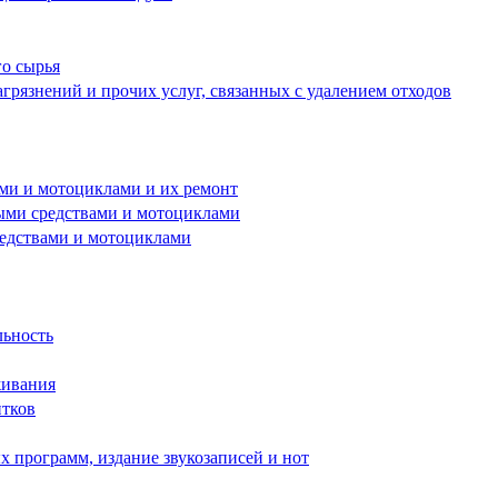
го сырья
грязнений и прочих услуг, связанных с удалением отходов
ами и мотоциклами и их ремонт
ными средствами и мотоциклами
редствами и мотоциклами
льность
живания
итков
 программ, издание звукозаписей и нот