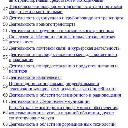
автотранспортными средствами и мотоциклами
Торговля розничная, кроме торговли автотранспортными
47
средствами и мотоциклами
49
Деятельность сухопутного и трубопроводного транспорта
50
Деятельность водного транспорта
51
Деятельность воздушного и космического транспорта
Складское хозяйство и вспомогательная транспортная
52
деятельность
53
Деятельность почтовой связи и курьерская деятельность
Деятельность по предоставлению мест для временного
55
проживания
Деятельность по предоставлению продуктов питания и
56
напитков
58
Деятельность издательская
Производство кинофильмов, видеофильмов и
59
телевизионных программ, издание звукозаписей и нот
60
Деятельность в области телевизионного и радиовещания
61
Деятельность в сфере телекоммуникаций
Разработка компьютерного программного обеспечения,
62
консультационные услуги в данной области и другие
сопутствующие услуги
63
Деятельность в области информационных технологий