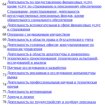
Деятельность по предоставлению финансовых услуг,
64
кроме услуг по страхованию и пенсионному обеспечению
Страхование, перестрахование, деятельность
65
негосударственных пенсионных фондов, кроме
обязательного социального обеспечения
Деятельность вспомогательная в сфере финансовых услуг
66
и страхования
68
Операции с недвижимым имуществом
69
Деятельность в области права и бухгалтерского учета
Деятельность головных офисов; консультирование по
70
вопросам управления
Деятельность в области архитектуры и инженерно-
71
технического проектирования; технических испытаний,
исследований и анализа
72
Научные исследования и разработки
Деятельность рекламная и исследование конъюнктуры
73
рынка
Деятельность профессиональная научная и техническая
74
прочая
75
Деятельность ветеринарная
77
Аренда и лизинг
78
Деятельность по трудоустройству и подбору персонала