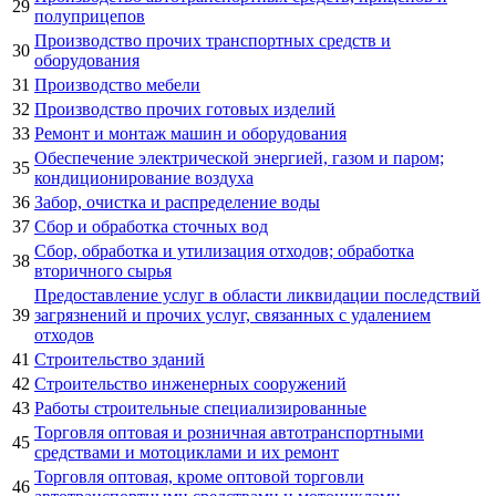
29
полуприцепов
Производство прочих транспортных средств и
30
оборудования
31
Производство мебели
32
Производство прочих готовых изделий
33
Ремонт и монтаж машин и оборудования
Обеспечение электрической энергией, газом и паром;
35
кондиционирование воздуха
36
Забор, очистка и распределение воды
37
Сбор и обработка сточных вод
Сбор, обработка и утилизация отходов; обработка
38
вторичного сырья
Предоставление услуг в области ликвидации последствий
39
загрязнений и прочих услуг, связанных с удалением
отходов
41
Строительство зданий
42
Строительство инженерных сооружений
43
Работы строительные специализированные
Торговля оптовая и розничная автотранспортными
45
средствами и мотоциклами и их ремонт
Торговля оптовая, кроме оптовой торговли
46