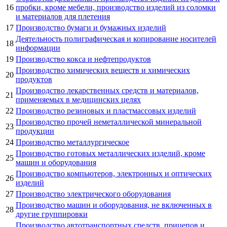
16
пробки, кроме мебели, производство изделий из соломки
и материалов для плетения
17
Производство бумаги и бумажных изделий
Деятельность полиграфическая и копирование носителей
18
информации
19
Производство кокса и нефтепродуктов
Производство химических веществ и химических
20
продуктов
Производство лекарственных средств и материалов,
21
применяемых в медицинских целях
22
Производство резиновых и пластмассовых изделий
Производство прочей неметаллической минеральной
23
продукции
24
Производство металлургическое
Производство готовых металлических изделий, кроме
25
машин и оборудования
Производство компьютеров, электронных и оптических
26
изделий
27
Производство электрического оборудования
Производство машин и оборудования, не включенных в
28
другие группировки
Производство автотранспортных средств, прицепов и