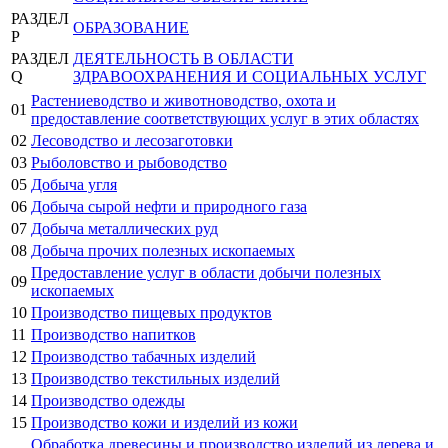
РАЗДЕЛ
ОБРАЗОВАНИЕ
P
РАЗДЕЛ
ДЕЯТЕЛЬНОСТЬ В ОБЛАСТИ
Q
ЗДРАВООХРАНЕНИЯ И СОЦИАЛЬНЫХ УСЛУГ
Растениеводство и животноводство, охота и
01
предоставление соответствующих услуг в этих областях
02
Лесоводство и лесозаготовки
03
Рыболовство и рыбоводство
05
Добыча угля
06
Добыча сырой нефти и природного газа
07
Добыча металлических руд
08
Добыча прочих полезных ископаемых
Предоставление услуг в области добычи полезных
09
ископаемых
10
Производство пищевых продуктов
11
Производство напитков
12
Производство табачных изделий
13
Производство текстильных изделий
14
Производство одежды
15
Производство кожи и изделий из кожи
Обработка древесины и производство изделий из дерева и