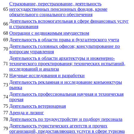
Страхование, перестрахование, деятельность
65
негосударственных пенсионных фондов, кроме
обязательного социального обеспечения
Деятельность вспомогательная в сфере финансовых услуг
66
и страхования
68
Операции с недвижимым имуществом
69
Деятельность в области права и бухгалтерского учета
Деятельность головных офисов; консультирование по
70
вопросам управления
Деятельность в области архитектуры и инженерно-
71
технического проектирования; технических испытаний,
исследований и анализа
72
Научные исследования и разработки
Деятельность рекламная и исследование конъюнктуры
73
рынка
Деятельность профессиональная научная и техническая
74
прочая
75
Деятельность ветеринарная
77
Аренда и лизинг
78
Деятельность по трудоустройству и подбору персонала
Деятельность туристических агентств и прочих
79
организаций, предоставляющих услуги в сфере туризма