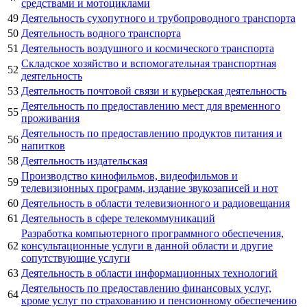
средствами и мотоциклами
49
Деятельность сухопутного и трубопроводного транспорта
50
Деятельность водного транспорта
51
Деятельность воздушного и космического транспорта
Складское хозяйство и вспомогательная транспортная
52
деятельность
53
Деятельность почтовой связи и курьерская деятельность
Деятельность по предоставлению мест для временного
55
проживания
Деятельность по предоставлению продуктов питания и
56
напитков
58
Деятельность издательская
Производство кинофильмов, видеофильмов и
59
телевизионных программ, издание звукозаписей и нот
60
Деятельность в области телевизионного и радиовещания
61
Деятельность в сфере телекоммуникаций
Разработка компьютерного программного обеспечения,
62
консультационные услуги в данной области и другие
сопутствующие услуги
63
Деятельность в области информационных технологий
Деятельность по предоставлению финансовых услуг,
64
кроме услуг по страхованию и пенсионному обеспечению