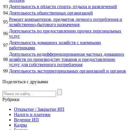
лотерей
93
Деятельность в области спорта, отдыха и развлечений
94
Деятельность общественных организаций
Ремонт компьютеров, предметов личного потребления и
95
хозяйственно-бытового назначения
Деятельность по предоставлению прочих персональных
96
услуг
Деятельность домашних хозяйств с наемными
97
работниками
Деятельность недифференцированная частных домашних
98
хозяйств по производству товаров и предоставлению
услуг для собственного потребления
99
Деятельность экстерриториальных организаций и органов
Поделиться с друзьями
Рубрики
Открытие / Закрытие ИП
Налоги и платежи
Ведение ИП
Кадры