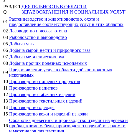
P
РАЗДЕЛ
ДЕЯТЕЛЬНОСТЬ В ОБЛАСТИ
Q
ЗДРАВООХРАНЕНИЯ И СОЦИАЛЬНЫХ УСЛУГ
Растениеводство и животноводство, охота и
01
предоставление соответствующих услуг в этих областях
02
Лесоводство и лесозаготовки
03
Рыболовство и рыбоводство
05
Добыча угля
06
Добыча сырой нефти и природного газа
07
Добыча металлических руд
08
Добыча прочих полезных ископаемых
Предоставление услуг в области добычи полезных
09
ископаемых
10
Производство пищевых продуктов
11
Производство напитков
12
Производство табачных изделий
13
Производство текстильных изделий
14
Производство одежды
15
Производство кожи и изделий из кожи
Обработка древесины и производство изделий из дерева и
16
пробки, кроме мебели, производство изделий из соломки
и материалов для плетения