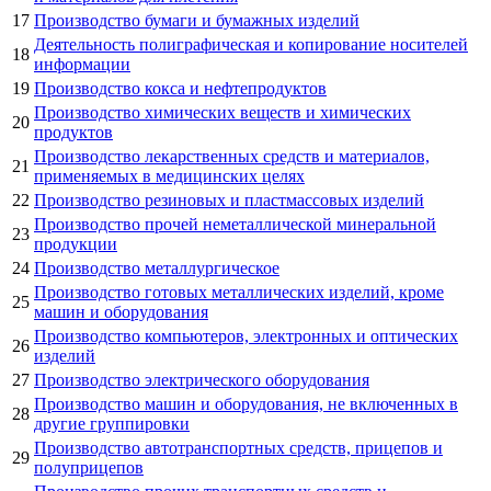
17
Производство бумаги и бумажных изделий
Деятельность полиграфическая и копирование носителей
18
информации
19
Производство кокса и нефтепродуктов
Производство химических веществ и химических
20
продуктов
Производство лекарственных средств и материалов,
21
применяемых в медицинских целях
22
Производство резиновых и пластмассовых изделий
Производство прочей неметаллической минеральной
23
продукции
24
Производство металлургическое
Производство готовых металлических изделий, кроме
25
машин и оборудования
Производство компьютеров, электронных и оптических
26
изделий
27
Производство электрического оборудования
Производство машин и оборудования, не включенных в
28
другие группировки
Производство автотранспортных средств, прицепов и
29
полуприцепов