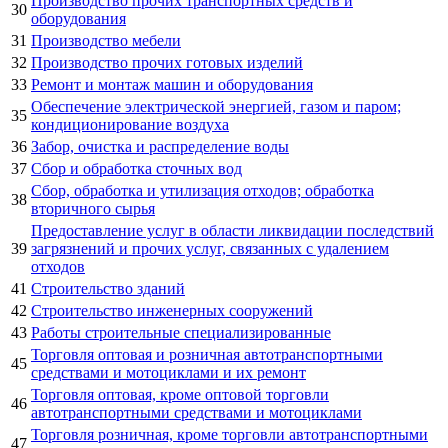
Производство прочих транспортных средств и
30
оборудования
31
Производство мебели
32
Производство прочих готовых изделий
33
Ремонт и монтаж машин и оборудования
Обеспечение электрической энергией, газом и паром;
35
кондиционирование воздуха
36
Забор, очистка и распределение воды
37
Сбор и обработка сточных вод
Сбор, обработка и утилизация отходов; обработка
38
вторичного сырья
Предоставление услуг в области ликвидации последствий
39
загрязнений и прочих услуг, связанных с удалением
отходов
41
Строительство зданий
42
Строительство инженерных сооружений
43
Работы строительные специализированные
Торговля оптовая и розничная автотранспортными
45
средствами и мотоциклами и их ремонт
Торговля оптовая, кроме оптовой торговли
46
автотранспортными средствами и мотоциклами
Торговля розничная, кроме торговли автотранспортными
47