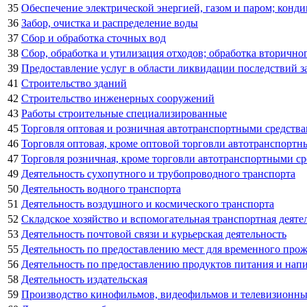
35
Обеспечение электрической энергией, газом и паром; конд
36
Забор, очистка и распределение воды
37
Сбор и обработка сточных вод
38
Сбор, обработка и утилизация отходов; обработка вторично
39
Предоставление услуг в области ликвидации последствий за
41
Строительство зданий
42
Строительство инженерных сооружений
43
Работы строительные специализированные
45
Торговля оптовая и розничная автотранспортными средств
46
Торговля оптовая, кроме оптовой торговли автотранспорт
47
Торговля розничная, кроме торговли автотранспортными с
49
Деятельность сухопутного и трубопроводного транспорта
50
Деятельность водного транспорта
51
Деятельность воздушного и космического транспорта
52
Складское хозяйство и вспомогательная транспортная деяте
53
Деятельность почтовой связи и курьерская деятельность
55
Деятельность по предоставлению мест для временного про
56
Деятельность по предоставлению продуктов питания и нап
58
Деятельность издательская
59
Производство кинофильмов, видеофильмов и телевизионных