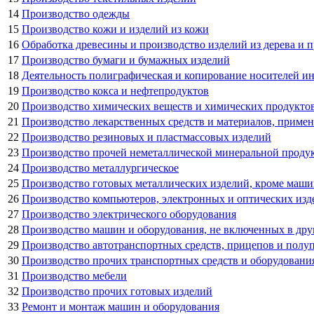
14
Производство одежды
15
Производство кожи и изделий из кожи
16
Обработка древесины и производство изделий из дерева и п
17
Производство бумаги и бумажных изделий
18
Деятельность полиграфическая и копирование носителей 
19
Производство кокса и нефтепродуктов
20
Производство химических веществ и химических продукто
21
Производство лекарственных средств и материалов, приме
22
Производство резиновых и пластмассовых изделий
23
Производство прочей неметаллической минеральной проду
24
Производство металлургическое
25
Производство готовых металлических изделий, кроме маши
26
Производство компьютеров, электронных и оптических изд
27
Производство электрического оборудования
28
Производство машин и оборудования, не включенных в др
29
Производство автотранспортных средств, прицепов и полу
30
Производство прочих транспортных средств и оборудовани
31
Производство мебели
32
Производство прочих готовых изделий
33
Ремонт и монтаж машин и оборудования