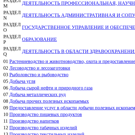
РАЗДЕЛ
ДЕЯТЕЛЬНОСТЬ ПРОФЕССИОНАЛЬНАЯ, НАУЧН
M
РАЗДЕЛ
ДЕЯТЕЛЬНОСТЬ АДМИНИСТРАТИВНАЯ И СОП
N
РАЗДЕЛ
ГОСУДАРСТВЕННОЕ УПРАВЛЕНИЕ И ОБЕСПЕЧ
O
РАЗДЕЛ
ОБРАЗОВАНИЕ
P
РАЗДЕЛ
ДЕЯТЕЛЬНОСТЬ В ОБЛАСТИ ЗДРАВООХРАНЕН
Q
01
Растениеводство и животноводство, охота и предоставление
02
Лесоводство и лесозаготовки
03
Рыболовство и рыбоводство
05
Добыча угля
06
Добыча сырой нефти и природного газа
07
Добыча металлических руд
08
Добыча прочих полезных ископаемых
09
Предоставление услуг в области добычи полезных ископае
10
Производство пищевых продуктов
11
Производство напитков
12
Производство табачных изделий
13
Производство текстильных изделий