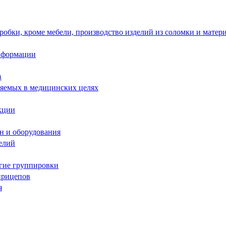
робки, кроме мебели, производство изделий из соломки и матер
информации
в
няемых в медицинских целях
кции
н и оборудования
елий
угие группировки
прицепов
я