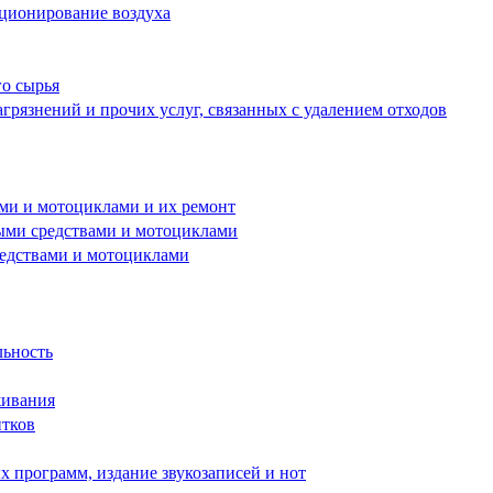
иционирование воздуха
го сырья
грязнений и прочих услуг, связанных с удалением отходов
ами и мотоциклами и их ремонт
ными средствами и мотоциклами
редствами и мотоциклами
льность
живания
итков
 программ, издание звукозаписей и нот