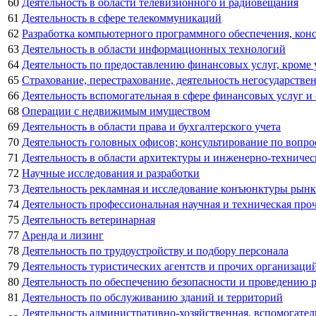
60
Деятельность в области телевизионного и радиовещания
61
Деятельность в сфере телекоммуникаций
62
Разработка компьютерного программного обеспечения, конс
63
Деятельность в области информационных технологий
64
Деятельность по предоставлению финансовых услуг, кроме
65
Страхование, перестрахование, деятельность негосударств
66
Деятельность вспомогательная в сфере финансовых услуг и
68
Операции с недвижимым имуществом
69
Деятельность в области права и бухгалтерского учета
70
Деятельность головных офисов; консультирование по вопро
71
Деятельность в области архитектуры и инженерно-техничес
72
Научные исследования и разработки
73
Деятельность рекламная и исследование конъюнктуры рынк
74
Деятельность профессиональная научная и техническая про
75
Деятельность ветеринарная
77
Аренда и лизинг
78
Деятельность по трудоустройству и подбору персонала
79
Деятельность туристических агентств и прочих организаци
80
Деятельность по обеспечению безопасности и проведению 
81
Деятельность по обслуживанию зданий и территорий
Деятельность административно-хозяйственная, вспомогате