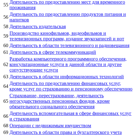
Деятельность по предоставлению мест для временного
55
проживания
Деятельность по предоставлению продуктов питания и
56
напитков
58
Деятельность издательская
Производство кинофильмов, видеофильмов и
59
телевизионных программ, издание звукозаписей и нот
60
Деятельность в области телевизионного и радиовещания
61
Деятельность в сфере телекоммуникаций
Разработка компьютерного программного обеспечения,
62
консультационные услуги в данной области и другие
сопутствующие услуги
63
Деятельность в области информационных технологий
Деятельность по предоставлению финансовых услуг,
64
кроме услуг по страхованию и пенсионному обеспечению
Страхование, перестрахование, деятельность
65
негосударственных пенсионных фондов, кроме
обязательного социального обеспечения
Деятельность вспомогательная в сфере финансовых услуг
66
и страхования
68
Операции с недвижимым имуществом
69
Деятельность в области права и бухгалтерского учета