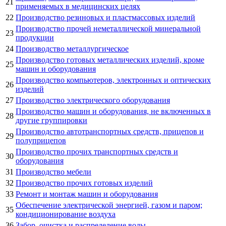
21
применяемых в медицинских целях
22
Производство резиновых и пластмассовых изделий
Производство прочей неметаллической минеральной
23
продукции
24
Производство металлургическое
Производство готовых металлических изделий, кроме
25
машин и оборудования
Производство компьютеров, электронных и оптических
26
изделий
27
Производство электрического оборудования
Производство машин и оборудования, не включенных в
28
другие группировки
Производство автотранспортных средств, прицепов и
29
полуприцепов
Производство прочих транспортных средств и
30
оборудования
31
Производство мебели
32
Производство прочих готовых изделий
33
Ремонт и монтаж машин и оборудования
Обеспечение электрической энергией, газом и паром;
35
кондиционирование воздуха
36
Забор, очистка и распределение воды