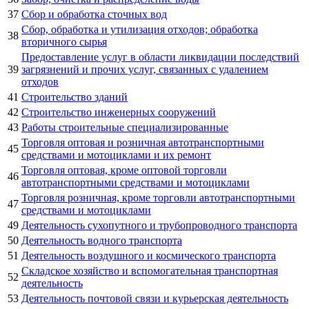
37
Сбор и обработка сточных вод
Сбор, обработка и утилизация отходов; обработка
38
вторичного сырья
Предоставление услуг в области ликвидации последствий
39
загрязнений и прочих услуг, связанных с удалением
отходов
41
Строительство зданий
42
Строительство инженерных сооружений
43
Работы строительные специализированные
Торговля оптовая и розничная автотранспортными
45
средствами и мотоциклами и их ремонт
Торговля оптовая, кроме оптовой торговли
46
автотранспортными средствами и мотоциклами
Торговля розничная, кроме торговли автотранспортными
47
средствами и мотоциклами
49
Деятельность сухопутного и трубопроводного транспорта
50
Деятельность водного транспорта
51
Деятельность воздушного и космического транспорта
Складское хозяйство и вспомогательная транспортная
52
деятельность
53
Деятельность почтовой связи и курьерская деятельность