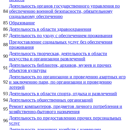
Деятельность органов государственного управления по
84
обеспечению военной безопасности, обязательному
социальному обеспечению
85
Образование
86
Деятельность в области здравоохранения
87
Деятельность по уходу с обеспечением проживания
Предоставление социальных услуг без обеспечения
88
проживания
Деятельность творческая, деятельность в области
90
искусства и организации развлечений
Деятельность библиотек, архивов, музеев и прочих
91
объектов культуры
Деятельность по организации и проведению азартных игр
92
и заключению пари, по организации и проведению
лотерей
93
Деятельность в области спорта, отдыха и развлечений
94
Деятельность общественных организаций
Ремонт компьютеров, предметов личного потребления и
95
хозяйственно-бытового назначения
Деятельность по предоставлению прочих персональных
96
услуг
Деятельность домашних хозяйств с наемными