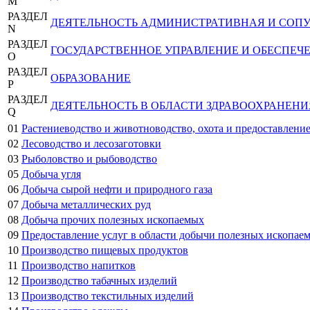
M
РАЗДЕЛ
ДЕЯТЕЛЬНОСТЬ АДМИНИСТРАТИВНАЯ И СОП
N
РАЗДЕЛ
ГОСУДАРСТВЕННОЕ УПРАВЛЕНИЕ И ОБЕСПЕЧ
O
РАЗДЕЛ
ОБРАЗОВАНИЕ
P
РАЗДЕЛ
ДЕЯТЕЛЬНОСТЬ В ОБЛАСТИ ЗДРАВООХРАНЕН
Q
01
Растениеводство и животноводство, охота и предоставление
02
Лесоводство и лесозаготовки
03
Рыболовство и рыбоводство
05
Добыча угля
06
Добыча сырой нефти и природного газа
07
Добыча металлических руд
08
Добыча прочих полезных ископаемых
09
Предоставление услуг в области добычи полезных ископае
10
Производство пищевых продуктов
11
Производство напитков
12
Производство табачных изделий
13
Производство текстильных изделий