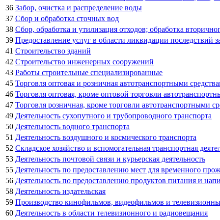
36
Забор, очистка и распределение воды
37
Сбор и обработка сточных вод
38
Сбор, обработка и утилизация отходов; обработка вторично
39
Предоставление услуг в области ликвидации последствий за
41
Строительство зданий
42
Строительство инженерных сооружений
43
Работы строительные специализированные
45
Торговля оптовая и розничная автотранспортными средств
46
Торговля оптовая, кроме оптовой торговли автотранспорт
47
Торговля розничная, кроме торговли автотранспортными с
49
Деятельность сухопутного и трубопроводного транспорта
50
Деятельность водного транспорта
51
Деятельность воздушного и космического транспорта
52
Складское хозяйство и вспомогательная транспортная деяте
53
Деятельность почтовой связи и курьерская деятельность
55
Деятельность по предоставлению мест для временного про
56
Деятельность по предоставлению продуктов питания и нап
58
Деятельность издательская
59
Производство кинофильмов, видеофильмов и телевизионных
60
Деятельность в области телевизионного и радиовещания