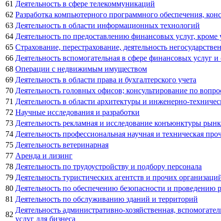
61
Деятельность в сфере телекоммуникаций
62
Разработка компьютерного программного обеспечения, конс
63
Деятельность в области информационных технологий
64
Деятельность по предоставлению финансовых услуг, кроме
65
Страхование, перестрахование, деятельность негосударств
66
Деятельность вспомогательная в сфере финансовых услуг и
68
Операции с недвижимым имуществом
69
Деятельность в области права и бухгалтерского учета
70
Деятельность головных офисов; консультирование по вопро
71
Деятельность в области архитектуры и инженерно-техничес
72
Научные исследования и разработки
73
Деятельность рекламная и исследование конъюнктуры рынк
74
Деятельность профессиональная научная и техническая про
75
Деятельность ветеринарная
77
Аренда и лизинг
78
Деятельность по трудоустройству и подбору персонала
79
Деятельность туристических агентств и прочих организаци
80
Деятельность по обеспечению безопасности и проведению 
81
Деятельность по обслуживанию зданий и территорий
Деятельность административно-хозяйственная, вспомогате
82
услуг для бизнеса