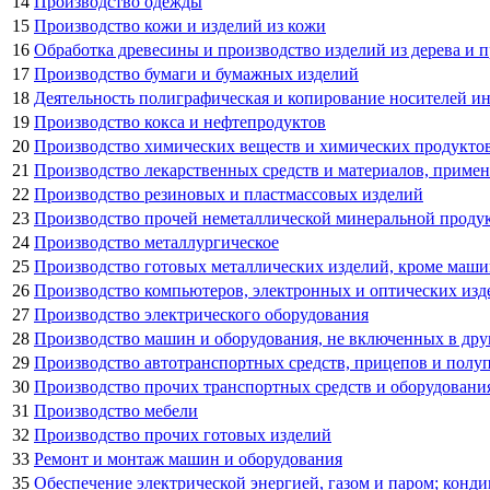
14
Производство одежды
15
Производство кожи и изделий из кожи
16
Обработка древесины и производство изделий из дерева и п
17
Производство бумаги и бумажных изделий
18
Деятельность полиграфическая и копирование носителей 
19
Производство кокса и нефтепродуктов
20
Производство химических веществ и химических продукто
21
Производство лекарственных средств и материалов, приме
22
Производство резиновых и пластмассовых изделий
23
Производство прочей неметаллической минеральной проду
24
Производство металлургическое
25
Производство готовых металлических изделий, кроме маши
26
Производство компьютеров, электронных и оптических изд
27
Производство электрического оборудования
28
Производство машин и оборудования, не включенных в др
29
Производство автотранспортных средств, прицепов и полу
30
Производство прочих транспортных средств и оборудовани
31
Производство мебели
32
Производство прочих готовых изделий
33
Ремонт и монтаж машин и оборудования
35
Обеспечение электрической энергией, газом и паром; конд