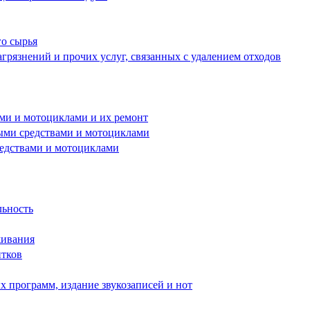
го сырья
грязнений и прочих услуг, связанных с удалением отходов
ами и мотоциклами и их ремонт
ными средствами и мотоциклами
редствами и мотоциклами
льность
живания
итков
 программ, издание звукозаписей и нот