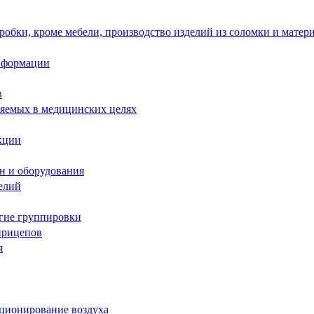
робки, кроме мебели, производство изделий из соломки и матер
информации
в
няемых в медицинских целях
кции
н и оборудования
елий
угие группировки
прицепов
я
иционирование воздуха