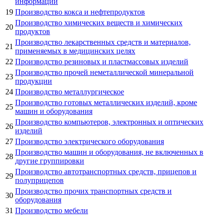
информации
19
Производство кокса и нефтепродуктов
Производство химических веществ и химических
20
продуктов
Производство лекарственных средств и материалов,
21
применяемых в медицинских целях
22
Производство резиновых и пластмассовых изделий
Производство прочей неметаллической минеральной
23
продукции
24
Производство металлургическое
Производство готовых металлических изделий, кроме
25
машин и оборудования
Производство компьютеров, электронных и оптических
26
изделий
27
Производство электрического оборудования
Производство машин и оборудования, не включенных в
28
другие группировки
Производство автотранспортных средств, прицепов и
29
полуприцепов
Производство прочих транспортных средств и
30
оборудования
31
Производство мебели