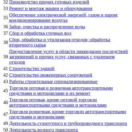
32
Производство прочих готовых изделий
33
Ремонт и монтаж машин и оборудования
Обеспечение электрической энергией, газом и паром;
35
кондиционирование воздуха
36
Забор, очистка и распределение воды
37
Сбор и обработка сточных вод
Сбор, обработка и утилизация отходов; обработка
38
вторичного сырья
Предоставление услуг в области ликвидации последствий
39
загрязнений и прочих услуг, связанных с удалением
отходов
41
Строительство зданий
42
Строительство инженерных сооружений
43
Работы строительные специализированные
Торговля оптовая и розничная автотранспортными
45
средствами и мотоциклами и их ремонт
Торговля оптовая, кроме оптовой торговли
46
автотранспортными средствами и мотоциклами
Торговля розничная, кроме торговли автотранспортными
47
средствами и мотоциклами
49
Деятельность сухопутного и трубопроводного транспорта
50
Деятельность водного транспорта