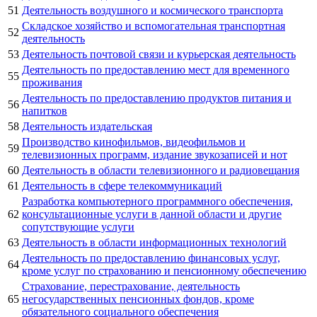
51
Деятельность воздушного и космического транспорта
Складское хозяйство и вспомогательная транспортная
52
деятельность
53
Деятельность почтовой связи и курьерская деятельность
Деятельность по предоставлению мест для временного
55
проживания
Деятельность по предоставлению продуктов питания и
56
напитков
58
Деятельность издательская
Производство кинофильмов, видеофильмов и
59
телевизионных программ, издание звукозаписей и нот
60
Деятельность в области телевизионного и радиовещания
61
Деятельность в сфере телекоммуникаций
Разработка компьютерного программного обеспечения,
62
консультационные услуги в данной области и другие
сопутствующие услуги
63
Деятельность в области информационных технологий
Деятельность по предоставлению финансовых услуг,
64
кроме услуг по страхованию и пенсионному обеспечению
Страхование, перестрахование, деятельность
65
негосударственных пенсионных фондов, кроме
обязательного социального обеспечения