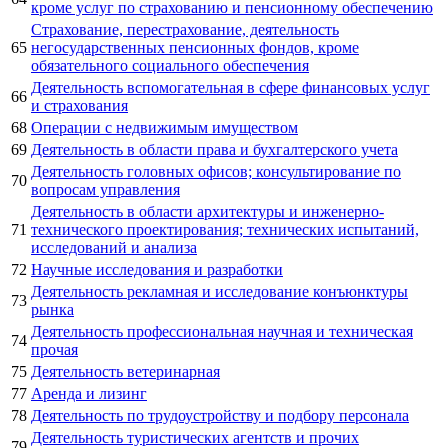
кроме услуг по страхованию и пенсионному обеспечению
Страхование, перестрахование, деятельность
65
негосударственных пенсионных фондов, кроме
обязательного социального обеспечения
Деятельность вспомогательная в сфере финансовых услуг
66
и страхования
68
Операции с недвижимым имуществом
69
Деятельность в области права и бухгалтерского учета
Деятельность головных офисов; консультирование по
70
вопросам управления
Деятельность в области архитектуры и инженерно-
71
технического проектирования; технических испытаний,
исследований и анализа
72
Научные исследования и разработки
Деятельность рекламная и исследование конъюнктуры
73
рынка
Деятельность профессиональная научная и техническая
74
прочая
75
Деятельность ветеринарная
77
Аренда и лизинг
78
Деятельность по трудоустройству и подбору персонала
Деятельность туристических агентств и прочих
79