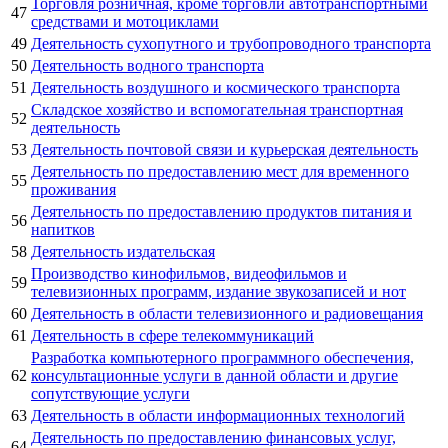
Торговля розничная, кроме торговли автотранспортными
47
средствами и мотоциклами
49
Деятельность сухопутного и трубопроводного транспорта
50
Деятельность водного транспорта
51
Деятельность воздушного и космического транспорта
Складское хозяйство и вспомогательная транспортная
52
деятельность
53
Деятельность почтовой связи и курьерская деятельность
Деятельность по предоставлению мест для временного
55
проживания
Деятельность по предоставлению продуктов питания и
56
напитков
58
Деятельность издательская
Производство кинофильмов, видеофильмов и
59
телевизионных программ, издание звукозаписей и нот
60
Деятельность в области телевизионного и радиовещания
61
Деятельность в сфере телекоммуникаций
Разработка компьютерного программного обеспечения,
62
консультационные услуги в данной области и другие
сопутствующие услуги
63
Деятельность в области информационных технологий
Деятельность по предоставлению финансовых услуг,
64