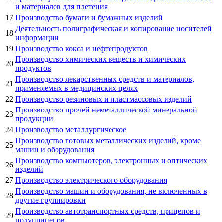
и материалов для плетения
17
Производство бумаги и бумажных изделий
Деятельность полиграфическая и копирование носителей
18
информации
19
Производство кокса и нефтепродуктов
Производство химических веществ и химических
20
продуктов
Производство лекарственных средств и материалов,
21
применяемых в медицинских целях
22
Производство резиновых и пластмассовых изделий
Производство прочей неметаллической минеральной
23
продукции
24
Производство металлургическое
Производство готовых металлических изделий, кроме
25
машин и оборудования
Производство компьютеров, электронных и оптических
26
изделий
27
Производство электрического оборудования
Производство машин и оборудования, не включенных в
28
другие группировки
Производство автотранспортных средств, прицепов и
29
полуприцепов