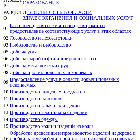
ОБРАЗОВАНИЕ
P
РАЗДЕЛ
ДЕЯТЕЛЬНОСТЬ В ОБЛАСТИ
Q
ЗДРАВООХРАНЕНИЯ И СОЦИАЛЬНЫХ УСЛУГ
Растениеводство и животноводство, охота и
01
предоставление соответствующих услуг в этих областях
02
Лесоводство и лесозаготовки
03
Рыболовство и рыбоводство
05
Добыча угля
06
Добыча сырой нефти и природного газа
07
Добыча металлических руд
08
Добыча прочих полезных ископаемых
Предоставление услуг в области добычи полезных
09
ископаемых
10
Производство пищевых продуктов
11
Производство напитков
12
Производство табачных изделий
13
Производство текстильных изделий
14
Производство одежды
15
Производство кожи и изделий из кожи
Обработка древесины и производство изделий из дерева и
16
пробки, кроме мебели, производство изделий из соломки