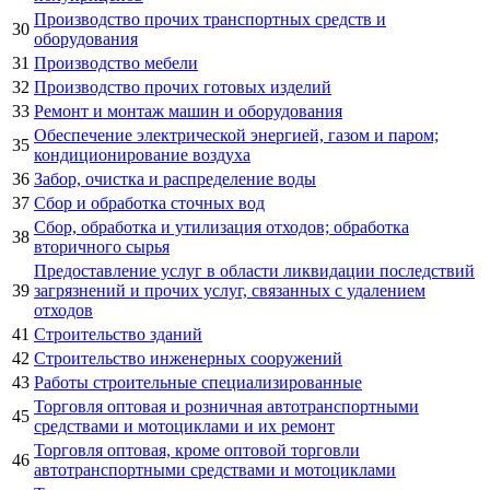
Производство прочих транспортных средств и
30
оборудования
31
Производство мебели
32
Производство прочих готовых изделий
33
Ремонт и монтаж машин и оборудования
Обеспечение электрической энергией, газом и паром;
35
кондиционирование воздуха
36
Забор, очистка и распределение воды
37
Сбор и обработка сточных вод
Сбор, обработка и утилизация отходов; обработка
38
вторичного сырья
Предоставление услуг в области ликвидации последствий
39
загрязнений и прочих услуг, связанных с удалением
отходов
41
Строительство зданий
42
Строительство инженерных сооружений
43
Работы строительные специализированные
Торговля оптовая и розничная автотранспортными
45
средствами и мотоциклами и их ремонт
Торговля оптовая, кроме оптовой торговли
46
автотранспортными средствами и мотоциклами