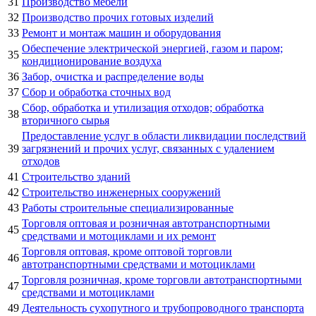
31
Производство мебели
32
Производство прочих готовых изделий
33
Ремонт и монтаж машин и оборудования
Обеспечение электрической энергией, газом и паром;
35
кондиционирование воздуха
36
Забор, очистка и распределение воды
37
Сбор и обработка сточных вод
Сбор, обработка и утилизация отходов; обработка
38
вторичного сырья
Предоставление услуг в области ликвидации последствий
39
загрязнений и прочих услуг, связанных с удалением
отходов
41
Строительство зданий
42
Строительство инженерных сооружений
43
Работы строительные специализированные
Торговля оптовая и розничная автотранспортными
45
средствами и мотоциклами и их ремонт
Торговля оптовая, кроме оптовой торговли
46
автотранспортными средствами и мотоциклами
Торговля розничная, кроме торговли автотранспортными
47
средствами и мотоциклами
49
Деятельность сухопутного и трубопроводного транспорта