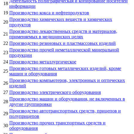
Деятельность полиграфическая и копирование носителей
18
информации
19
Производство кокса и нефтепродуктов
Производство химических веществ и химических
20
продуктов
Производство лекарственных средств и материалов,
21
применяемых в медицинских целях
22
Производство резиновых и пластмассовых изделий
Производство прочей неметаллической минеральной
23
продукции
24
Производство металлургическое
Производство готовых металлических изделий, кроме
25
машин и оборудования
Производство компьютеров, электронных и оптических
26
изделий
27
Производство электрического оборудования
Производство машин и оборудования, не включенных в
28
другие группировки
Производство автотранспортных средств, прицепов и
29
полуприцепов
Производство прочих транспортных средств и
30
оборудования