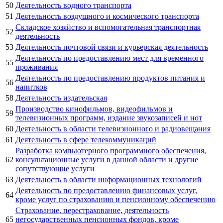
50
Деятельность водного транспорта
51
Деятельность воздушного и космического транспорта
Складское хозяйство и вспомогательная транспортная
52
деятельность
53
Деятельность почтовой связи и курьерская деятельность
Деятельность по предоставлению мест для временного
55
проживания
Деятельность по предоставлению продуктов питания и
56
напитков
58
Деятельность издательская
Производство кинофильмов, видеофильмов и
59
телевизионных программ, издание звукозаписей и нот
60
Деятельность в области телевизионного и радиовещания
61
Деятельность в сфере телекоммуникаций
Разработка компьютерного программного обеспечения,
62
консультационные услуги в данной области и другие
сопутствующие услуги
63
Деятельность в области информационных технологий
Деятельность по предоставлению финансовых услуг,
64
кроме услуг по страхованию и пенсионному обеспечению
Страхование, перестрахование, деятельность
65
негосударственных пенсионных фондов, кроме