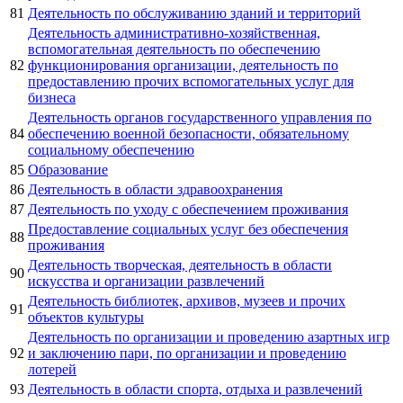
81
Деятельность по обслуживанию зданий и территорий
Деятельность административно-хозяйственная,
вспомогательная деятельность по обеспечению
82
функционирования организации, деятельность по
предоставлению прочих вспомогательных услуг для
бизнеса
Деятельность органов государственного управления по
84
обеспечению военной безопасности, обязательному
социальному обеспечению
85
Образование
86
Деятельность в области здравоохранения
87
Деятельность по уходу с обеспечением проживания
Предоставление социальных услуг без обеспечения
88
проживания
Деятельность творческая, деятельность в области
90
искусства и организации развлечений
Деятельность библиотек, архивов, музеев и прочих
91
объектов культуры
Деятельность по организации и проведению азартных игр
92
и заключению пари, по организации и проведению
лотерей
93
Деятельность в области спорта, отдыха и развлечений