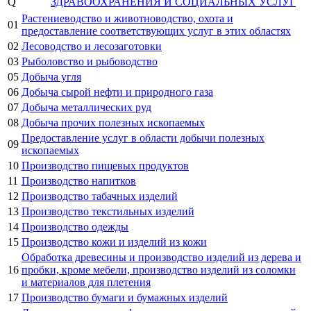
Q
ЗДРАВООХРАНЕНИЯ И СОЦИАЛЬНЫХ УСЛУГ
Растениеводство и животноводство, охота и
01
предоставление соответствующих услуг в этих областях
02
Лесоводство и лесозаготовки
03
Рыболовство и рыбоводство
05
Добыча угля
06
Добыча сырой нефти и природного газа
07
Добыча металлических руд
08
Добыча прочих полезных ископаемых
Предоставление услуг в области добычи полезных
09
ископаемых
10
Производство пищевых продуктов
11
Производство напитков
12
Производство табачных изделий
13
Производство текстильных изделий
14
Производство одежды
15
Производство кожи и изделий из кожи
Обработка древесины и производство изделий из дерева и
16
пробки, кроме мебели, производство изделий из соломки
и материалов для плетения
17
Производство бумаги и бумажных изделий