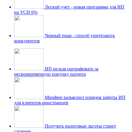
Легкий учет - новая программа для ИП
на УСН 6%
Черный пиар - способ уничтожить
конкурентов
ИП нельзя оштрафовать за
несвоевременную покупку патента
Минфин разъяснил порядок работы ИП
для клиентов-иностранцев
Получать налоговые льготы станет
сложнее