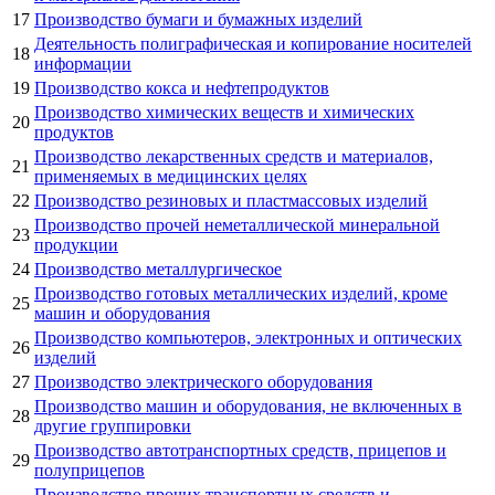
17
Производство бумаги и бумажных изделий
Деятельность полиграфическая и копирование носителей
18
информации
19
Производство кокса и нефтепродуктов
Производство химических веществ и химических
20
продуктов
Производство лекарственных средств и материалов,
21
применяемых в медицинских целях
22
Производство резиновых и пластмассовых изделий
Производство прочей неметаллической минеральной
23
продукции
24
Производство металлургическое
Производство готовых металлических изделий, кроме
25
машин и оборудования
Производство компьютеров, электронных и оптических
26
изделий
27
Производство электрического оборудования
Производство машин и оборудования, не включенных в
28
другие группировки
Производство автотранспортных средств, прицепов и
29
полуприцепов
Производство прочих транспортных средств и