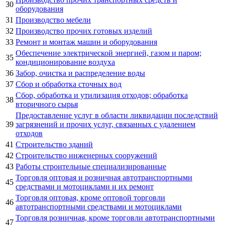
30
оборудования
31
Производство мебели
32
Производство прочих готовых изделий
33
Ремонт и монтаж машин и оборудования
Обеспечение электрической энергией, газом и паром;
35
кондиционирование воздуха
36
Забор, очистка и распределение воды
37
Сбор и обработка сточных вод
Сбор, обработка и утилизация отходов; обработка
38
вторичного сырья
Предоставление услуг в области ликвидации последствий
39
загрязнений и прочих услуг, связанных с удалением
отходов
41
Строительство зданий
42
Строительство инженерных сооружений
43
Работы строительные специализированные
Торговля оптовая и розничная автотранспортными
45
средствами и мотоциклами и их ремонт
Торговля оптовая, кроме оптовой торговли
46
автотранспортными средствами и мотоциклами
Торговля розничная, кроме торговли автотранспортными
47