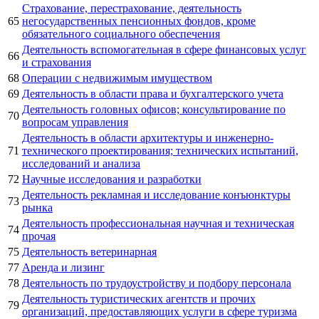
Страхование, перестрахование, деятельность
65
негосударственных пенсионных фондов, кроме
обязательного социального обеспечения
Деятельность вспомогательная в сфере финансовых услуг
66
и страхования
68
Операции с недвижимым имуществом
69
Деятельность в области права и бухгалтерского учета
Деятельность головных офисов; консультирование по
70
вопросам управления
Деятельность в области архитектуры и инженерно-
71
технического проектирования; технических испытаний,
исследований и анализа
72
Научные исследования и разработки
Деятельность рекламная и исследование конъюнктуры
73
рынка
Деятельность профессиональная научная и техническая
74
прочая
75
Деятельность ветеринарная
77
Аренда и лизинг
78
Деятельность по трудоустройству и подбору персонала
Деятельность туристических агентств и прочих
79
организаций, предоставляющих услуги в сфере туризма