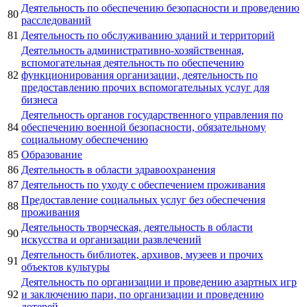
Деятельность по обеспечению безопасности и проведению
80
расследований
81
Деятельность по обслуживанию зданий и территорий
Деятельность административно-хозяйственная,
вспомогательная деятельность по обеспечению
82
функционирования организации, деятельность по
предоставлению прочих вспомогательных услуг для
бизнеса
Деятельность органов государственного управления по
84
обеспечению военной безопасности, обязательному
социальному обеспечению
85
Образование
86
Деятельность в области здравоохранения
87
Деятельность по уходу с обеспечением проживания
Предоставление социальных услуг без обеспечения
88
проживания
Деятельность творческая, деятельность в области
90
искусства и организации развлечений
Деятельность библиотек, архивов, музеев и прочих
91
объектов культуры
Деятельность по организации и проведению азартных игр
92
и заключению пари, по организации и проведению
лотерей