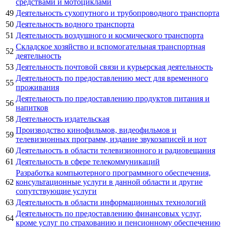
средствами и мотоциклами
49
Деятельность сухопутного и трубопроводного транспорта
50
Деятельность водного транспорта
51
Деятельность воздушного и космического транспорта
Складское хозяйство и вспомогательная транспортная
52
деятельность
53
Деятельность почтовой связи и курьерская деятельность
Деятельность по предоставлению мест для временного
55
проживания
Деятельность по предоставлению продуктов питания и
56
напитков
58
Деятельность издательская
Производство кинофильмов, видеофильмов и
59
телевизионных программ, издание звукозаписей и нот
60
Деятельность в области телевизионного и радиовещания
61
Деятельность в сфере телекоммуникаций
Разработка компьютерного программного обеспечения,
62
консультационные услуги в данной области и другие
сопутствующие услуги
63
Деятельность в области информационных технологий
Деятельность по предоставлению финансовых услуг,
64
кроме услуг по страхованию и пенсионному обеспечению