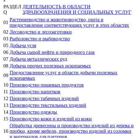
РАЗДЕЛ
ДЕЯТЕЛЬНОСТЬ В ОБЛАСТИ
Q
ЗДРАВООХРАНЕНИЯ И СОЦИАЛЬНЫХ УСЛУГ
Растениеводство и животноводство, охота и
01
предоставление соответствующих услуг в этих областях
02
Лесоводство и лесозаготовки
03
Рыболовство и рыбоводство
05
Добыча угля
06
Добыча сырой нефти и природного газа
07
Добыча металлических руд
08
Добыча прочих полезных ископаемых
Предоставление услуг в области добычи полезных
09
ископаемых
10
Производство пищевых продуктов
11
Производство напитков
12
Производство табачных изделий
13
Производство текстильных изделий
14
Производство одежды
15
Производство кожи и изделий из кожи
Обработка древесины и производство изделий из дерева и
16
пробки, кроме мебели, производство изделий из соломки
и материалов для плетения