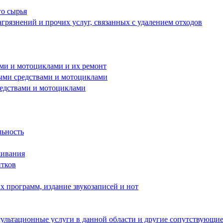
го сырья
грязнений и прочих услуг, связанных с удалением отходов
ами и мотоциклами и их ремонт
ными средствами и мотоциклами
редствами и мотоциклами
льность
живания
итков
 программ, издание звукозаписей и нот
ультационные услуги в данной области и другие сопутствующие