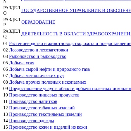
N
РАЗДЕЛ
ГОСУДАРСТВЕННОЕ УПРАВЛЕНИЕ И ОБЕСПЕЧ
O
РАЗДЕЛ
ОБРАЗОВАНИЕ
P
РАЗДЕЛ
ДЕЯТЕЛЬНОСТЬ В ОБЛАСТИ ЗДРАВООХРАНЕН
Q
01
Растениеводство и животноводство, охота и предоставление
02
Лесоводство и лесозаготовки
03
Рыболовство и рыбоводство
05
Добыча угля
06
Добыча сырой нефти и природного газа
07
Добыча металлических руд
08
Добыча прочих полезных ископаемых
09
Предоставление услуг в области добычи полезных ископае
10
Производство пищевых продуктов
11
Производство напитков
12
Производство табачных изделий
13
Производство текстильных изделий
14
Производство одежды
15
Производство кожи и изделий из кожи