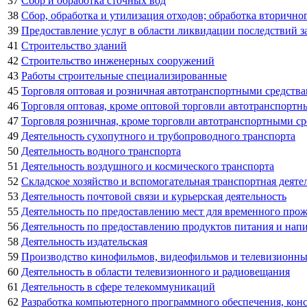
37
Сбор и обработка сточных вод
38
Сбор, обработка и утилизация отходов; обработка вторично
39
Предоставление услуг в области ликвидации последствий за
41
Строительство зданий
42
Строительство инженерных сооружений
43
Работы строительные специализированные
45
Торговля оптовая и розничная автотранспортными средств
46
Торговля оптовая, кроме оптовой торговли автотранспорт
47
Торговля розничная, кроме торговли автотранспортными с
49
Деятельность сухопутного и трубопроводного транспорта
50
Деятельность водного транспорта
51
Деятельность воздушного и космического транспорта
52
Складское хозяйство и вспомогательная транспортная деяте
53
Деятельность почтовой связи и курьерская деятельность
55
Деятельность по предоставлению мест для временного про
56
Деятельность по предоставлению продуктов питания и нап
58
Деятельность издательская
59
Производство кинофильмов, видеофильмов и телевизионных
60
Деятельность в области телевизионного и радиовещания
61
Деятельность в сфере телекоммуникаций
62
Разработка компьютерного программного обеспечения, конс