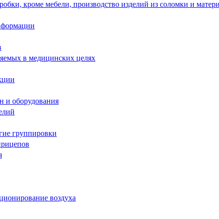
робки, кроме мебели, производство изделий из соломки и матер
информации
в
няемых в медицинских целях
кции
н и оборудования
елий
угие группировки
прицепов
я
иционирование воздуха