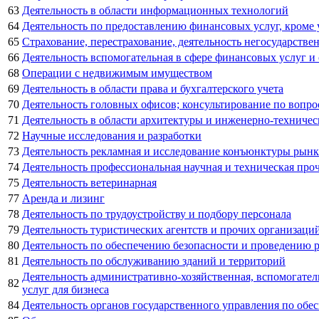
63
Деятельность в области информационных технологий
64
Деятельность по предоставлению финансовых услуг, кроме
65
Страхование, перестрахование, деятельность негосударств
66
Деятельность вспомогательная в сфере финансовых услуг и
68
Операции с недвижимым имуществом
69
Деятельность в области права и бухгалтерского учета
70
Деятельность головных офисов; консультирование по вопро
71
Деятельность в области архитектуры и инженерно-техничес
72
Научные исследования и разработки
73
Деятельность рекламная и исследование конъюнктуры рынк
74
Деятельность профессиональная научная и техническая про
75
Деятельность ветеринарная
77
Аренда и лизинг
78
Деятельность по трудоустройству и подбору персонала
79
Деятельность туристических агентств и прочих организаци
80
Деятельность по обеспечению безопасности и проведению 
81
Деятельность по обслуживанию зданий и территорий
Деятельность административно-хозяйственная, вспомогате
82
услуг для бизнеса
84
Деятельность органов государственного управления по обе