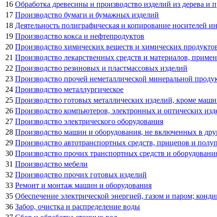
16
Обработка древесины и производство изделий из дерева и п
17
Производство бумаги и бумажных изделий
18
Деятельность полиграфическая и копирование носителей 
19
Производство кокса и нефтепродуктов
20
Производство химических веществ и химических продукто
21
Производство лекарственных средств и материалов, приме
22
Производство резиновых и пластмассовых изделий
23
Производство прочей неметаллической минеральной проду
24
Производство металлургическое
25
Производство готовых металлических изделий, кроме маши
26
Производство компьютеров, электронных и оптических изд
27
Производство электрического оборудования
28
Производство машин и оборудования, не включенных в др
29
Производство автотранспортных средств, прицепов и полу
30
Производство прочих транспортных средств и оборудовани
31
Производство мебели
32
Производство прочих готовых изделий
33
Ремонт и монтаж машин и оборудования
35
Обеспечение электрической энергией, газом и паром; конд
36
Забор, очистка и распределение воды