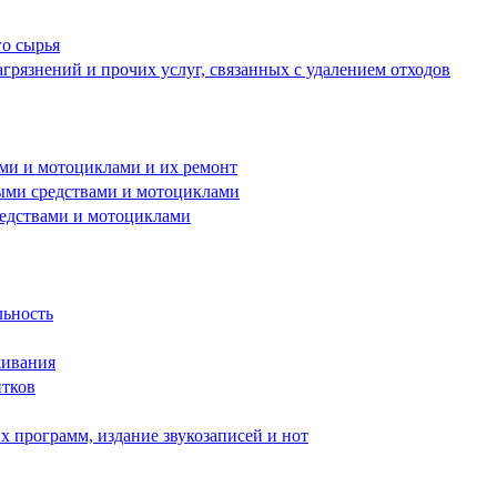
го сырья
грязнений и прочих услуг, связанных с удалением отходов
ами и мотоциклами и их ремонт
ными средствами и мотоциклами
редствами и мотоциклами
льность
живания
итков
 программ, издание звукозаписей и нот