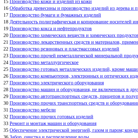
15
Производство кожи и изделий из кожи
16
Обработка древесины и производство изделий из дерева и п
17
Производство бумаги и бумажных изделий
18
Деятельность полиграфическая и копирование носителей 
19
Производство кокса и нефтепродуктов
20
Производство химических веществ и химических продукто
21
Производство лекарственных средств и материалов, приме
22
Производство резиновых и пластмассовых изделий
23
Производство прочей неметаллической минеральной проду
24
Производство металлургическое
25
Производство готовых металлических изделий, кроме маши
26
Производство компьютеров, электронных и оптических изд
27
Производство электрического оборудования
28
Производство машин и оборудования, не включенных в др
29
Производство автотранспортных средств, прицепов и полу
30
Производство прочих транспортных средств и оборудовани
31
Производство мебели
32
Производство прочих готовых изделий
33
Ремонт и монтаж машин и оборудования
35
Обеспечение электрической энергией, газом и паром; конд
36
Забор, очистка и распределение воды