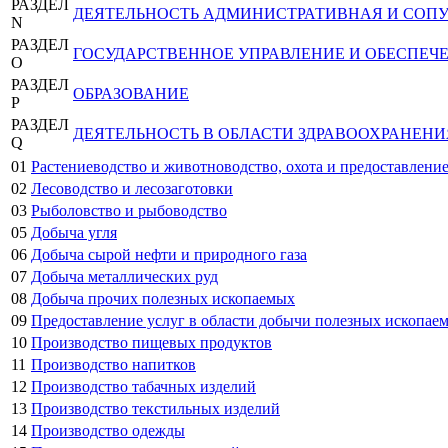
РАЗДЕЛ
ДЕЯТЕЛЬНОСТЬ АДМИНИСТРАТИВНАЯ И СОП
N
РАЗДЕЛ
ГОСУДАРСТВЕННОЕ УПРАВЛЕНИЕ И ОБЕСПЕЧ
O
РАЗДЕЛ
ОБРАЗОВАНИЕ
P
РАЗДЕЛ
ДЕЯТЕЛЬНОСТЬ В ОБЛАСТИ ЗДРАВООХРАНЕН
Q
01
Растениеводство и животноводство, охота и предоставление
02
Лесоводство и лесозаготовки
03
Рыболовство и рыбоводство
05
Добыча угля
06
Добыча сырой нефти и природного газа
07
Добыча металлических руд
08
Добыча прочих полезных ископаемых
09
Предоставление услуг в области добычи полезных ископае
10
Производство пищевых продуктов
11
Производство напитков
12
Производство табачных изделий
13
Производство текстильных изделий
14
Производство одежды