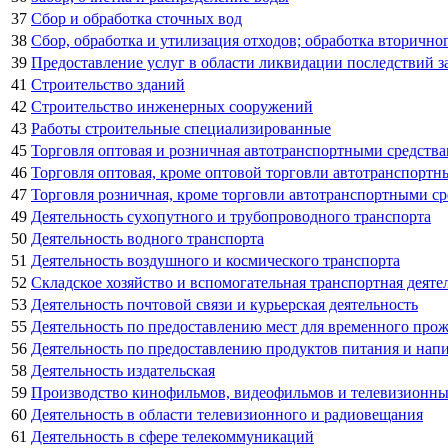
37
Сбор и обработка сточных вод
38
Сбор, обработка и утилизация отходов; обработка вторично
39
Предоставление услуг в области ликвидации последствий за
41
Строительство зданий
42
Строительство инженерных сооружений
43
Работы строительные специализированные
45
Торговля оптовая и розничная автотранспортными средств
46
Торговля оптовая, кроме оптовой торговли автотранспорт
47
Торговля розничная, кроме торговли автотранспортными с
49
Деятельность сухопутного и трубопроводного транспорта
50
Деятельность водного транспорта
51
Деятельность воздушного и космического транспорта
52
Складское хозяйство и вспомогательная транспортная деяте
53
Деятельность почтовой связи и курьерская деятельность
55
Деятельность по предоставлению мест для временного про
56
Деятельность по предоставлению продуктов питания и нап
58
Деятельность издательская
59
Производство кинофильмов, видеофильмов и телевизионных
60
Деятельность в области телевизионного и радиовещания
61
Деятельность в сфере телекоммуникаций