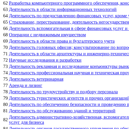
62
Разработка компьютерного программного обеспечения, конс
63
Деятельность в области информационных технологий
64
Деятельность по предоставлению финансовых услуг, кроме
65
Страхование, перестрахование, деятельность негосударств
66
Деятельность вспомогательная в сфере финансовых услуг и
68
Операции с недвижимым имуществом
69
Деятельность в области права и бухгалтерского учета
70
Деятельность головных офисов; консультирование по вопро
71
Деятельность в области архитектуры и инженерно-техничес
72
Научные исследования и разработки
73
Деятельность рекламная и исследование конъюнктуры рынк
74
Деятельность профессиональная научная и техническая про
75
Деятельность ветеринарная
77
Аренда и лизинг
78
Деятельность по трудоустройству и подбору персонала
79
Деятельность туристических агентств и прочих организаци
80
Деятельность по обеспечению безопасности и проведению 
81
Деятельность по обслуживанию зданий и территорий
Деятельность административно-хозяйственная, вспомогате
82
услуг для бизнеса
84
Деятельность органов государственного управления по обе