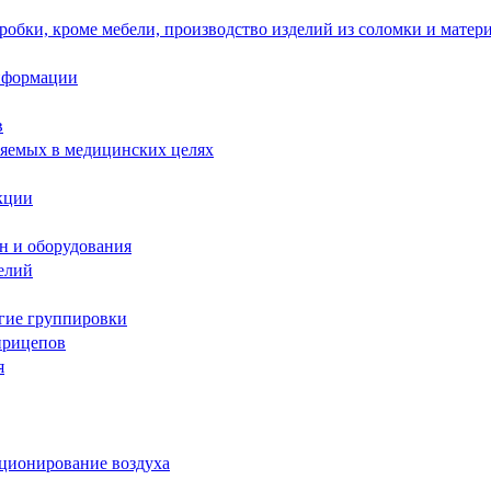
робки, кроме мебели, производство изделий из соломки и матер
информации
в
няемых в медицинских целях
кции
н и оборудования
елий
угие группировки
прицепов
я
иционирование воздуха