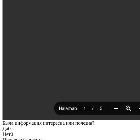
Была информация интересна или полезна?
Да
0
Нет
0
Поделиться в сети