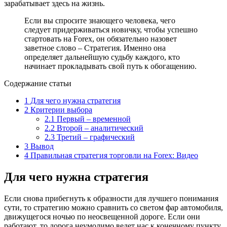
зарабатывает здесь на жизнь.
Если вы спросите знающего человека, чего
следует придерживаться новичку, чтобы успешно
стартовать на Forex, он обязательно назовет
заветное слово – Стратегия. Именно она
определяет дальнейшую судьбу каждого, кто
начинает прокладывать свой путь к обогащению.
Содержание статьи
1
Для чего нужна стратегия
2
Критерии выбора
2.1
Первый – временной
2.2
Второй – аналитический
2.3
Третий – графический
3
Вывод
4
Правильная стратегия торговли на Forex: Видео
Для чего нужна стратегия
Если снова прибегнуть к образности для лучшего понимания
сути, то стратегию можно сравнить со светом фар автомобиля,
движущегося ночью по неосвещенной дороге. Если они
работают, то дорога неумолимо ведет нас к конечному пункту