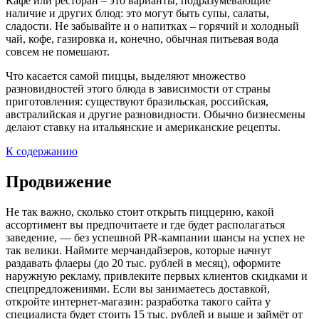
Кафе или ресторан – это варианты, подразумевающие
наличие и других блюд: это могут быть супы, салаты,
сладости. Не забывайте и о напитках – горячий и холодный
чай, кофе, газировка и, конечно, обычная питьевая вода
совсем не помешают.
Что касается самой пиццы, выделяют множество
разновидностей этого блюда в зависимости от страны
приготовления: существуют бразильская, российская,
австралийская и другие разновидности. Обычно бизнесмены
делают ставку на итальянские и американские рецепты.
К содержанию
Продвижение
Не так важно, сколько стоит открыть пиццерию, какой
ассортимент вы предпочитаете и где будет располагаться
заведение, — без успешной PR-кампании шансы на успех не
так велики. Наймите мерчандайзеров, которые начнут
раздавать флаеры (до 20 тыс. рублей в месяц), оформите
наружную рекламу, привлеките первых клиентов скидками и
спецпредложениями. Если вы занимаетесь доставкой,
откройте интернет-магазин: разработка такого сайта у
специалиста будет стоить 15 тыс. рублей и выше и займёт от